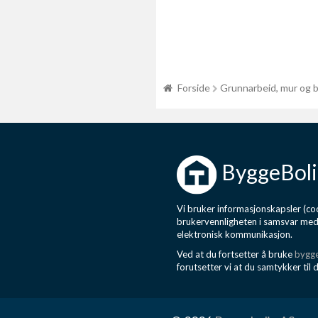
Forside
Grunnarbeid, mur og 
ByggeBoli
Vi bruker informasjonskapsler (coo
brukervennligheten i samsvar me
elektronisk kommunikasjon.
Ved at du fortsetter å bruke
bygge
forutsetter vi at du samtykker til 