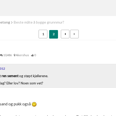
betong
Beste måte å bygge grunnmur?
1
2
10,486
Akershus
0
2012
kt
ren sement
og støpt kjellerene.
 dag? Eller lov? Noen som vet?
n sand og pukk også