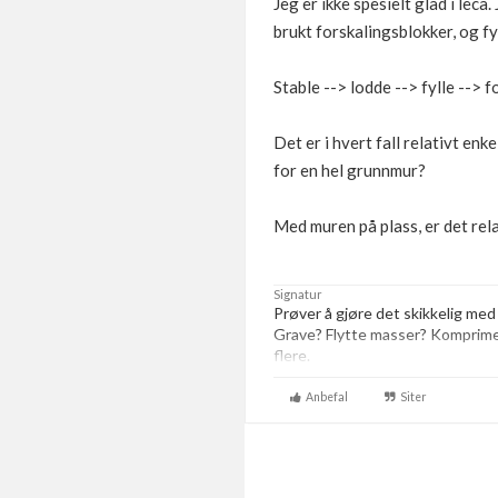
Jeg er ikke spesielt glad i leca
brukt forskalingsblokker, og f
Stable --> lodde --> fylle --> f
Det er i hvert fall relativt enk
for en hel grunnmur?
Med muren på plass, er det rel
Signatur
Prøver å gjøre det skikkelig med
Grave? Flytte masser? Komprim
flere.
Anbefal
Siter