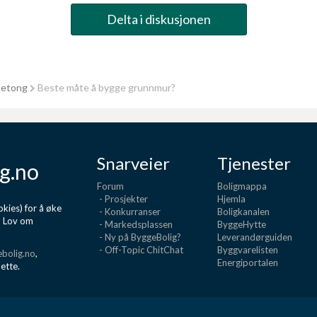
Delta i diskusjonen
betong
Beste måte å bygge grunnmur?
Snarveier
Tjenester
g.no
Forum
Boligmappa
- Prosjekter
Hjemla
kies) for å øke
- Konkurranser
Boligkanalen
d Lov om
- Markedsplassen
ByggeHytte
- Ny på ByggeBolig?
Leverandørguiden
- Off-Topic ChitChat
Byggvarelisten
bolig.no
,
Energiportalen
dette.