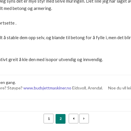
. Jeg syns det er mye styr med selve muringen. Det lille jeg har laget a
ylt med betong og armering.
ortsette .
elt å stable dem opp selv, og blande til betong for å fylle i, men det bl
ativt greit å kle den med isopor utvendig og innvendig.
 en gang.
ere? Støype?
www.budsjettmaskiner.no
Eidsvoll, Arendal. Noe du vil leie
1
2