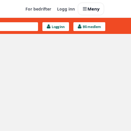
Meny
For bedrifter
Logg inn
Logg inn
Bli medlem
Last opp selv
Ta vare på fargekoder og kvitteringer
Finn håndverkere
Søk blant 9000 bedrifter
Kundeservice
Få svar på det du lurer på
Boligmappa+
Nytt
Få mer ut av Boligmappa