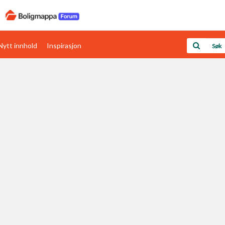
Nytt innhold
Inspirasjon
Boligens papirer
Den enkleste måten å få papirene i orden
rav
Verdi & økonomi
Din største investering
Papirer som mangler
Skaff dokumentasjon som mangler
Kom i gang med Boligmappa
Se din bolig? Klikk her