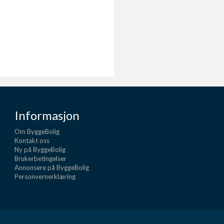
Informasjon
Om ByggeBolig
Kontakt oss
Ny på ByggeBolig
Brukerbetingelser
Annonsere på ByggeBolig
Personvernerklæring