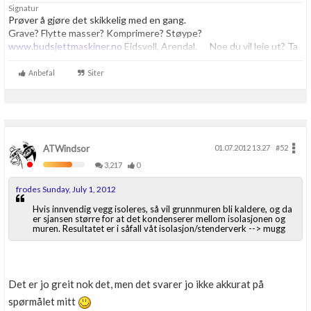
Signatur
Boligmappa+
Prøver å gjøre det skikkelig med en gang.
Nytt
Få mer ut av Boligmappa
Grave? Flytte masser? Komprimere? Støype?
www.budsjettmaskiner.no
Eidsvoll, Arendal. Noe du vil leie ut? Ta
kontakt, vi har plass til flere.
Anbefal
Siter
ATWindsor
01.07.2012 13.27
#52
3,217
0
frodes Sunday, July 1, 2012
Hvis innvendig vegg isoleres, så vil grunnmuren bli kaldere, og da
er sjansen større for at det kondenserer mellom isolasjonen og
muren. Resultatet er i såfall våt isolasjon/stenderverk --> mugg
Det er jo greit nok det, men det svarer jo ikke akkurat på
spørmålet mitt