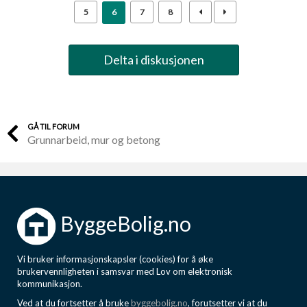
5
6
7
8
Delta i diskusjonen
GÅ TIL FORUM
Grunnarbeid, mur og betong
ByggeBolig.no
Vi bruker informasjonskapsler (cookies) for å øke
brukervennligheten i samsvar med Lov om elektronisk
kommunikasjon.
Ved at du fortsetter å bruke
byggebolig.no
, forutsetter vi at du