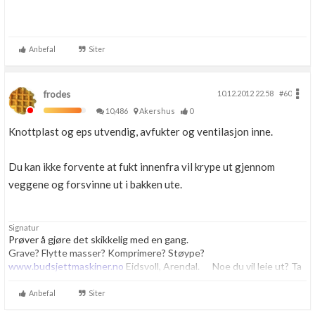
Anbefal
Siter
frodes
10.12.2012 22.58
#60
10,486
Akershus
0
Knottplast og eps utvendig, avfukter og ventilasjon inne.
Du kan ikke forvente at fukt innenfra vil krype ut gjennom
veggene og forsvinne ut i bakken ute.
Signatur
Prøver å gjøre det skikkelig med en gang.
Grave? Flytte masser? Komprimere? Støype?
www.budsjettmaskiner.no
Eidsvoll, Arendal. Noe du vil leie ut? Ta
kontakt, vi har plass til flere.
Anbefal
Siter