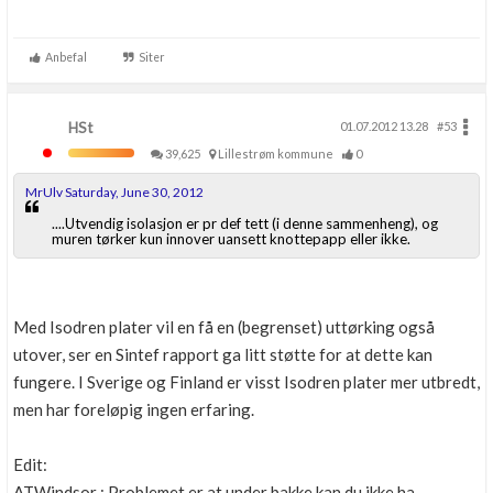
Anbefal
Siter
HSt
01.07.2012 13.28
#53
39,625
Lillestrøm kommune
0
MrUlv Saturday, June 30, 2012
....Utvendig isolasjon er pr def tett (i denne sammenheng), og
muren tørker kun innover uansett knottepapp eller ikke.
Med Isodren plater vil en få en (begrenset) uttørking også
utover, ser en Sintef rapport ga litt støtte for at dette kan
fungere. I Sverige og Finland er visst Isodren plater mer utbredt,
men har foreløpig ingen erfaring.
Edit:
ATWindsor : Problemet er at under bakke kan du ikke ha