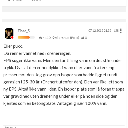
Einar_S
07.12.2012 21.32
#58
4,110
Akershus (Follo)
0
Eller pukk.
Da renner vannet ned i dreneringen.
EPS suger ikke vann. Men den tar til seg vann om det står under
trykk. Dvs. at den er neddykket i vann eller vann fra terreng
presser mot den. Jeg grov opp Isopor som hadde ligget rundt
garasjen i 25-30 år. (Drenert utenfor den). Den var like lett som
ny EPS. Altså ikke vann i den. En Isopor plate som lå foran trappa
var gravd ned uten drenering under eller på noen side og den
kjentes som en betongplate. Antagelig nær 100% vann.
Signatur