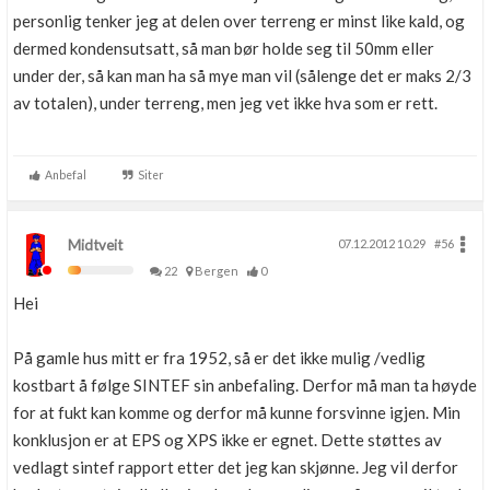
personlig tenker jeg at delen over terreng er minst like kald, og
dermed kondensutsatt, så man bør holde seg til 50mm eller
under der, så kan man ha så mye man vil (sålenge det er maks 2/3
av totalen), under terreng, men jeg vet ikke hva som er rett.
Anbefal
Siter
Midtveit
07.12.2012 10.29
#56
22
Bergen
0
Hei
På gamle hus mitt er fra 1952, så er det ikke mulig /vedlig
kostbart å følge SINTEF sin anbefaling. Derfor må man ta høyde
for at fukt kan komme og derfor må kunne forsvinne igjen. Min
konklusjon er at EPS og XPS ikke er egnet. Dette støttes av
vedlagt sintef rapport etter det jeg kan skjønne. Jeg vil derfor