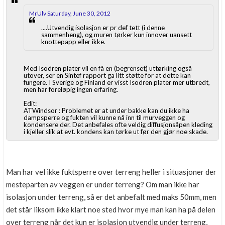
MrUlv Saturday, June 30, 2012
....Utvendig isolasjon er pr def tett (i denne
sammenheng), og muren tørker kun innover uansett
knottepapp eller ikke.
Med Isodren plater vil en få en (begrenset) uttørking også
utover, ser en Sintef rapport ga litt støtte for at dette kan
fungere. I Sverige og Finland er visst Isodren plater mer utbredt,
men har foreløpig ingen erfaring.
Edit:
ATWindsor : Problemet er at under bakke kan du ikke ha
dampsperre og fukten vil kunne nå inn til murveggen og
kondensere der. Det anbefales ofte veldig diffusjonsåpen kleding
i kjeller slik at evt. kondens kan tørke ut før den gjør noe skade.
Man har vel ikke fuktsperre over terreng heller i situasjoner der
mesteparten av veggen er under terreng? Om man ikke har
isolasjon under terreng, så er det anbefalt med maks 50mm, men
det står liksom ikke klart noe sted hvor mye man kan ha på delen
over terreng når det kun er isolasjon utvendig under terreng,