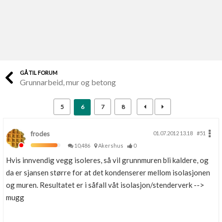
Last opp selv
Ta vare på fargekoder og kvitteringer
Verdi & økonomi
Din største investering
GÅ TIL FORUM
Grunnarbeid, mur og betong
Finn håndverkere
Søk blant 9000 bedrifter
5
6
7
8
Papirer som mangler
Skaff dokumentasjon som mangler
frodes
01.07.2012 13.18
#51
10,486
Akershus
0
Kundeservice
Hvis innvendig vegg isoleres, så vil grunnmuren bli kaldere, og
Få svar på det du lurer på
da er sjansen større for at det kondenserer mellom isolasjonen
og muren. Resultatet er i såfall våt isolasjon/stenderverk -->
Kom i gang med Boligmappa
mugg
Se din bolig? Klikk her