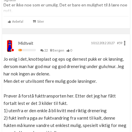
Det er ikke noe som er umulig. Det er bare en mulighet til å lære noe
nytt.
Anbefal
Siter
Midtveit
10.12.2012 20.27
#59
22
Bergen
0
Jo enig i det, knotteplast og eps og dernest pukk er ok løsning,
dersom man har god mur og god drenering under gulv/mur. Jeg
har nok ingen av delene.
Men det er utvilsomt flere mulig gode løsninger.
Prøver å forstå fukttransporten her. Etter det jeg har fått
fortalt lest er det 3 kilder til fukt.
1) utenfra er den enkle å bli kvitt med riktig drenering
2) fukt innfra pga av fuktvandring fra varmt til kalt, denne
fukten må kunne vandre ut enklest mulig, spesielt viktig for meg