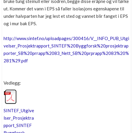
bruke tung steinull eller isodren, begge disse eråpne og vil tørke
ut. Kommer det vann i EPS så faller isolasjons egenskapene til
under halvparten har jeg lest et sted og vannet blir fanget i EPS
og i mur bak EPS.
http://www.sintef.no/uploadpages/300416/V__INFO_PUB_Utgi
velser_Prosjektrapport_SINTEF%20Byggforsk%20prosjektrap
porter_SB%20prrapp%2083_Nett_SB%20prprapp%2083%20%
281%29.pdf
Vedlegg:
SINTEF_Utgive
lser_Prosjektra
pport_SINTEF
Byggforsk