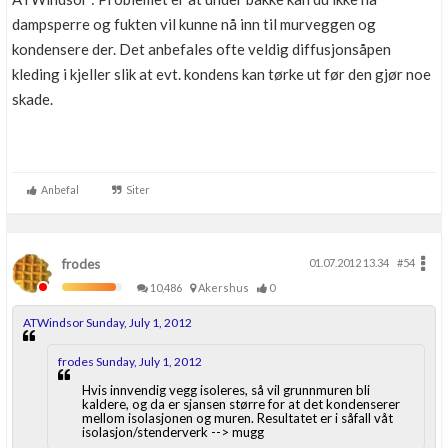
dampsperre og fukten vil kunne nå inn til murveggen og
kondensere der. Det anbefales ofte veldig diffusjonsåpen
kleding i kjeller slik at evt. kondens kan tørke ut før den gjør noe
skade.
Anbefal
Siter
frodes
01.07.2012 13.34
#54
10,486
Akershus
0
ATWindsor Sunday, July 1, 2012
frodes Sunday, July 1, 2012
Hvis innvendig vegg isoleres, så vil grunnmuren bli
kaldere, og da er sjansen større for at det kondenserer
mellom isolasjonen og muren. Resultatet er i såfall våt
isolasjon/stenderverk --> mugg