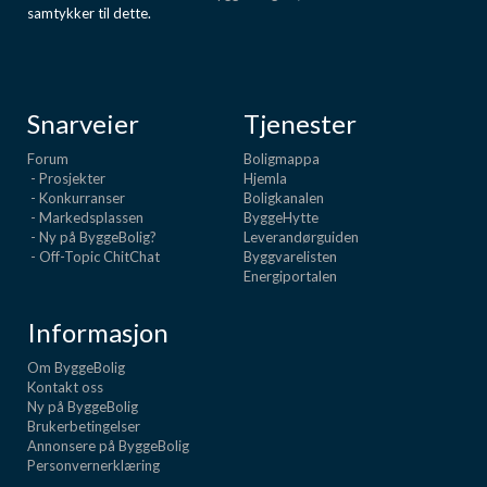
samtykker til dette.
Snarveier
Tjenester
Forum
Boligmappa
- Prosjekter
Hjemla
- Konkurranser
Boligkanalen
- Markedsplassen
ByggeHytte
- Ny på ByggeBolig?
Leverandørguiden
- Off-Topic ChitChat
Byggvarelisten
Energiportalen
Informasjon
Om ByggeBolig
Kontakt oss
Ny på ByggeBolig
Brukerbetingelser
Annonsere på ByggeBolig
Personvernerklæring