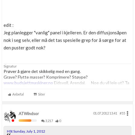
edit :
Jeg planlegger "vanlig" panel i kjelleren. Er den diffusjonsåpen
nok i seg selv, eller må det tas spesielle grep for å sørge for at
den puster godt nok?
Signatur
Prøver å gjøre det skikkelig med en gang.
Grave? Flytte masser? Komprimere? Støype?
www.budsjettmaskiner.no
Eidsvoll, Arendal. Noe du vil leie ut? Ta
kontakt, vi har plass til flere.
Anbefal
Siter
ATWindsor
01.07.2012 13.41
#55
3,217
0
HSt Sunday, July 1, 2012