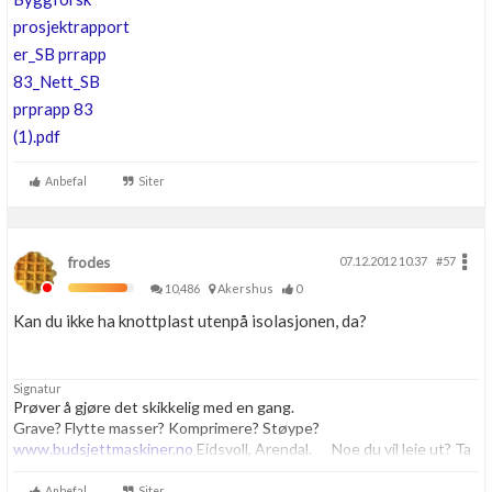
prosjektrapport
er_SB prrapp
83_Nett_SB
prprapp 83
(1).pdf
Anbefal
Siter
frodes
07.12.2012 10.37
#57
10,486
Akershus
0
Kan du ikke ha knottplast utenpå isolasjonen, da?
Signatur
Prøver å gjøre det skikkelig med en gang.
Grave? Flytte masser? Komprimere? Støype?
www.budsjettmaskiner.no
Eidsvoll, Arendal. Noe du vil leie ut? Ta
kontakt, vi har plass til flere.
Anbefal
Siter