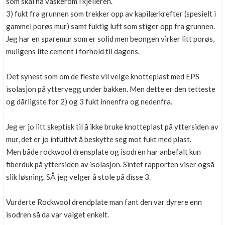
som skal ha vaskerom i kjelleren.
3) fukt fra grunnen som trekker opp av kapilærkrefter (spesielt i
gammel porøs mur) samt fuktig luft som stiger opp fra grunnen.
Jeg har en sparemur som er solid men beongen virker litt porøs,
muligens lite cement i forhold til dagens.
Det synest som om de fleste vil velge knotteplast med EPS
isolasjon på yttervegg under bakken. Men dette er den tetteste
og dårligste for 2) og 3 fukt innenfra og nedenfra.
Jeg er jo litt skeptisk til å ikke bruke knotteplast på yttersiden av
mur, det er jo intuitivt å beskytte seg mot fukt med plast.
Men både rockwool drensplate og isodren har anbefalt kun
fiberduk på yttersiden av isolasjon. Sintef rapporten viser også
slik løsning. SÅ jeg velger å stole på disse 3.
Vurderte Rockwool drendplate man fant den var dyrere enn
isodren så da var valget enkelt.