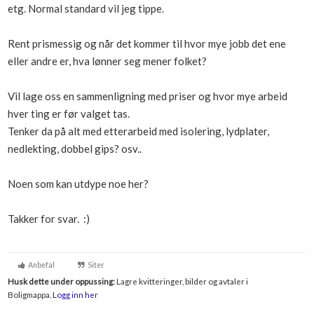
etg. Normal standard vil jeg tippe.
Boligmappa+
Nytt
Få mer ut av Boligmappa
Rent prismessig og når det kommer til hvor mye jobb det ene
eller andre er, hva lønner seg mener folket?
Vil lage oss en sammenligning med priser og hvor mye arbeid
hver ting er før valget tas.
Tenker da på alt med etterarbeid med isolering, lydplater,
nedlekting, dobbel gips? osv..
Noen som kan utdype noe her?
Takker for svar. :)
Anbefal
Siter
Husk dette under oppussing:
Lagre kvitteringer, bilder og avtaler i
Boligmappa.
Logg inn her