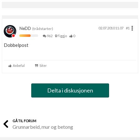
NeDD
02.07.2010 11.07
#1
(trådstarter)
962
Figgjo
0
Dobbelpost
Anbefal
Siter
Delta i diskusjonen
GÅ TIL FORUM
Grunnarbeid, mur og betong