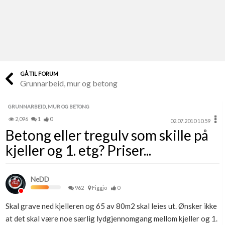
Last opp selv
Ta vare på fargekoder og kvitteringer
Verdi & økonomi
Din største investering
GÅ TIL FORUM
Grunnarbeid, mur og betong
Finn håndverkere
Søk blant 9000 bedrifter
GRUNNARBEID, MUR OG BETONG
2,096
1
0
02.07.2010 10.59
Papirer som mangler
Betong eller tregulv som skille på
Skaff dokumentasjon som mangler
kjeller og 1. etg? Priser...
Kundeservice
Få svar på det du lurer på
NeDD
962
Figgjo
0
Kom i gang med Boligmappa
Skal grave ned kjelleren og 65 av 80m2 skal leies ut. Ønsker ikke
Se din bolig? Klikk her
at det skal være noe særlig lydgjennomgang mellom kjeller og 1.