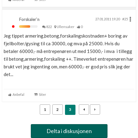
Forskaler`n
27.01.2011 19.20
#25
822
Ullensaker
0
Jeg tippet armering,betong,forskalingskostnaden+ boring av
fjellbolter/gysing til ca 30000, og mva på 25000. Hvis du
betaler 60000,- må entrepenøren ut med 15000,- i mva i tillegg
til betong,armering,forskaling ++. Timeverket entrepenøren har
brukt vet jeg ingenting om, men 60000,- er god pris slik jeg der
det...
Anbefal
Siter
1
2
3
Delta i diskusjonen