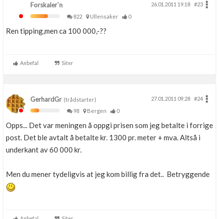
Forskaler`n
26.01.2011 19.18
#23
822
Ullensaker
0
Ren tipping,men ca 100 000,-??
Anbefal
Siter
GerhardGr
27.01.2011 09.28
#24
(trådstarter)
98
Bergen
0
Opps... Det var meningen å oppgi prisen som jeg betalte i forrige
post. Det ble avtalt å betalte kr. 1300 pr. meter + mva. Altså i
underkant av 60 000 kr.
Men du mener tydeligvis at jeg kom billig fra det.. Betryggende
Anbefal
Siter