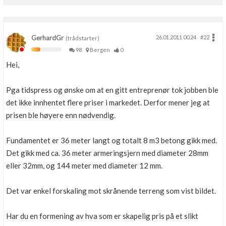
Boligmappa+
Nytt
Få mer ut av Boligmappa
GerhardGr
26.01.2011 00.24
#22
(trådstarter)
98
Bergen
0
Hei,
Pga tidspress og ønske om at en gitt entreprenør tok jobben ble
det ikke innhentet flere priser i markedet. Derfor mener jeg at
prisen ble høyere enn nødvendig.
Fundamentet er 36 meter langt og totalt 8 m3 betong gikk med.
Det gikk med ca. 36 meter armeringsjern med diameter 28mm
eller 32mm, og 144 meter med diameter 12 mm.
Det var enkel forskaling mot skrånende terreng som vist bildet.
Har du en formening av hva som er skapelig pris på et slikt