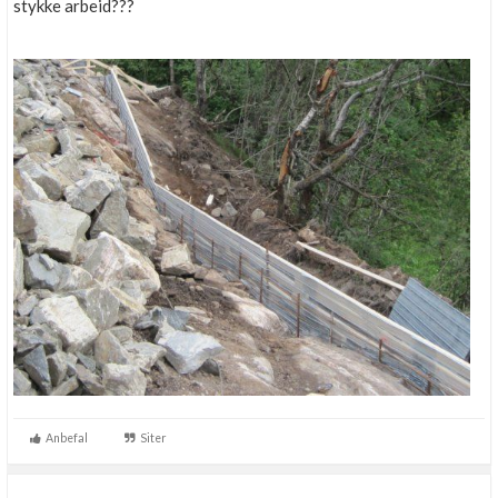
stykke arbeid???
Anbefal
Siter