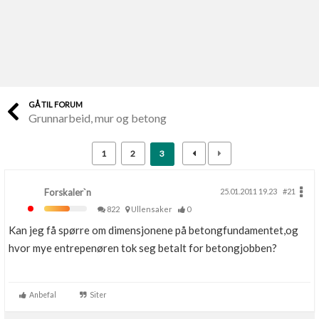
Last opp selv
Ta vare på fargekoder og kvitteringer
Verdi & økonomi
Din største investering
GÅ TIL FORUM
Grunnarbeid, mur og betong
Finn håndverkere
Søk blant 9000 bedrifter
1
2
3
Papirer som mangler
Skaff dokumentasjon som mangler
Forskaler`n
25.01.2011 19.23
#21
822
Ullensaker
0
Kundeservice
Kan jeg få spørre om dimensjonene på betongfundamentet,og
Få svar på det du lurer på
hvor mye entrepenøren tok seg betalt for betongjobben?
Kom i gang med Boligmappa
Se din bolig? Klikk her
Anbefal
Siter