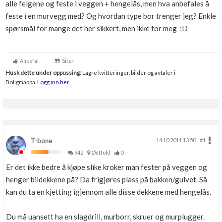
alle felgene og feste i veggen + hengelås, men hva anbefales å
Boligmappa+
feste i en murvegg med? Og hvordan type bor trenger jeg? Enkle
Nytt
Få mer ut av Boligmappa
spørsmål for mange det her sikkert, men ikke for meg ;D
Anbefal
Siter
Husk dette under oppussing:
Lagre kvitteringer, bilder og avtaler i
Boligmappa.
Logg inn her
T-bone
14.10.2011 13.50
#1
942
Østfold
0
Er det ikke bedre å kjøpe slike kroker man fester på veggen og
henger bildekkene på? Da frigjøres plass på bakken/gulvet. Så
kan du ta en kjetting igjennom alle disse dekkene med hengelås.
Du må uansett ha en slagdrill, murborr, skruer og murplugger.