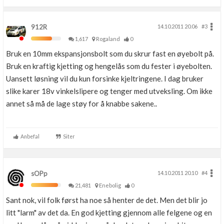
912R
14.10.2011 20.06
#3
1,617
Rogaland
0
Bruk en 10mm ekspansjonsbolt som du skrur fast en øyebolt på.
Bruk en kraftig kjetting og hengelås som du fester i øyebolten.
Uansett løsning vil du kun forsinke kjeltringene. I dag bruker
slike karer 18v vinkelslipere og tenger med utveksling. Om ikke
annet så må de lage støy for å knabbe sakene..
Anbefal
Siter
sOPp
14.10.2011 20.10
#4
21,481
Enebolig
0
Sant nok, vil folk først ha noe så henter de det. Men det blir jo
litt "larm" av det da. En god kjetting gjennom alle felgene og en