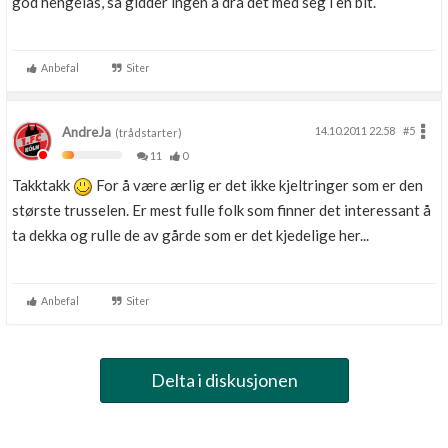
god hengelås, så gidder ingen å dra det med seg i en bit.
Anbefal
Siter
AndreJa
14.10.2011 22.58
#5
(trådstarter)
11
0
Takktakk
For å være ærlig er det ikke kjeltringer som er den
største trusselen. Er mest fulle folk som finner det interessant å
ta dekka og rulle de av gårde som er det kjedelige her...
Anbefal
Siter
Delta i diskusjonen