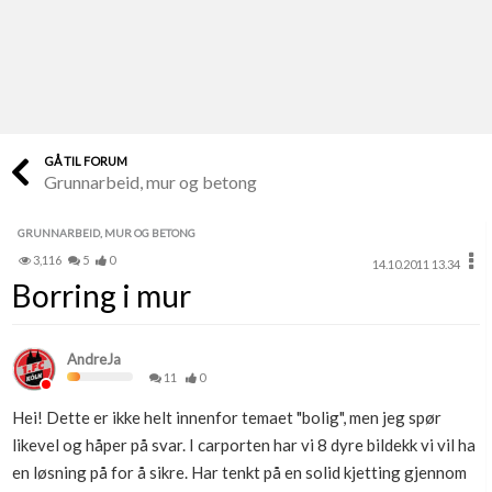
Last opp selv
Ta vare på fargekoder og kvitteringer
Verdi & økonomi
Din største investering
GÅ TIL FORUM
Grunnarbeid, mur og betong
Finn håndverkere
Søk blant 9000 bedrifter
GRUNNARBEID, MUR OG BETONG
3,116
5
0
14.10.2011 13.34
Papirer som mangler
Borring i mur
Skaff dokumentasjon som mangler
Kundeservice
AndreJa
Få svar på det du lurer på
11
0
Hei! Dette er ikke helt innenfor temaet "bolig", men jeg spør
Kom i gang med Boligmappa
likevel og håper på svar. I carporten har vi 8 dyre bildekk vi vil ha
Se din bolig? Klikk her
en løsning på for å sikre. Har tenkt på en solid kjetting gjennom