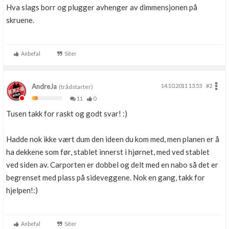
Hva slags borr og plugger avhenger av dimmensjonen på
skruene.
Anbefal
Siter
AndreJa
14.10.2011 13.53
#2
(trådstarter)
11
0
Tusen takk for raskt og godt svar! :)
Hadde nok ikke vært dum den ideen du kom med, men planen er å
ha dekkene som før, stablet innerst i hjørnet, med ved stablet
ved siden av. Carporten er dobbel og delt med en nabo så det er
begrenset med plass på sideveggene. Nok en gang, takk for
hjelpen!:)
Anbefal
Siter