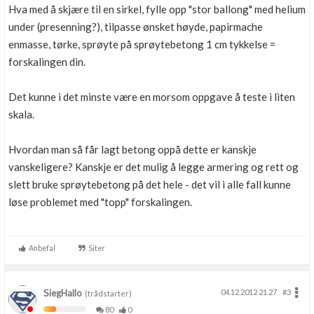
Hva med å skjære til en sirkel, fylle opp "stor ballong" med helium
under (presenning?), tilpasse ønsket høyde, papirmache
enmasse, tørke, sprøyte på sprøytebetong 1 cm tykkelse =
forskalingen din.
Det kunne i det minste være en morsom oppgave å teste i liten
skala.
Hvordan man så får lagt betong oppå dette er kanskje
vanskeligere? Kanskje er det mulig å legge armering og rett og
slett bruke sprøytebetong på det hele - det vil i alle fall kunne
løse problemet med "topp" forskalingen.
Anbefal
Siter
SiegHallo
04.12.2012 21.27
#3
(trådstarter)
80
0