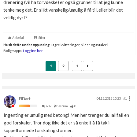
drenering (vil ha torvdekke) er også grunner til at jeg kunne
Boligmappa+
tenke meg det. Er slikt vanskelig/umulig å få til, eller blir det
Nytt
Få mer ut av Boligmappa
veldig dyrt?
Anbefal
Siter
Husk dette under oppussing:
Lagre kvitteringer, bilder og avtaler i
Boligmappa.
Logg inn her
1
2
ElDart
04.12.2012 15.23
#1
637
Bærum
0
Ingenting er umulig med betong! Men her trenger du iallfall en
god forskaler. Tror dog ikke det er så enkelt å få tak i
kuppelformede forskalingsformer.