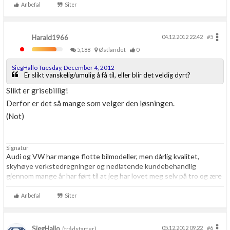
Anbefal
Siter
Harald1966
04.12.2012 22.42
#5
5,188
Østlandet
0
SiegHallo Tuesday, December 4, 2012
Er slikt vanskelig/umulig å få til, eller blir det veldig dyrt?
Slikt er grisebillig!
Derfor er det så mange som velger den løsningen.
(Not)
Signatur
Audi og VW har mange flotte bilmodeller, men dårlig kvalitet,
skyhøye verkstedregninger og nedlatende kundebehandlig
gjennom mange år har ført til at jeg har lovet meg selv på tro og ære
at jeg resten av livet aldri skal kjøpe noe som helst hos VAG igjen.
Aldri.
Anbefal
Siter
SiegHallo
05.12.2012 09.22
#6
(trådstarter)