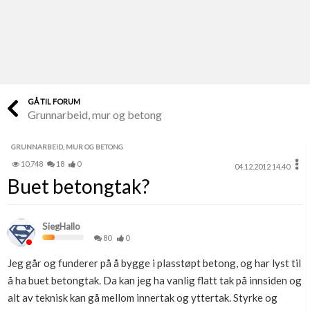
Last opp selv
Ta vare på fargekoder og kvitteringer
Verdi & økonomi
Din største investering
GÅ TIL FORUM
Grunnarbeid, mur og betong
Finn håndverkere
Søk blant 9000 bedrifter
GRUNNARBEID, MUR OG BETONG
10,748
18
0
04.12.2012 14.40
Papirer som mangler
Buet betongtak?
Skaff dokumentasjon som mangler
Kundeservice
SiegHallo
Få svar på det du lurer på
80
0
Jeg går og funderer på å bygge i plasstøpt betong, og har lyst til
Kom i gang med Boligmappa
å ha buet betongtak. Da kan jeg ha vanlig flatt tak på innsiden og
Se din bolig? Klikk her
alt av teknisk kan gå mellom innertak og yttertak. Styrke og