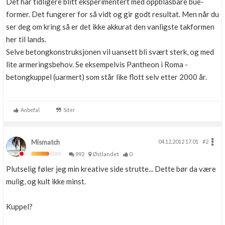
Det har tidligere blitt eksperimentert med oppblåsbare bue-
former. Det fungerer for så vidt og gir godt resultat. Men når du
ser deg om kring så er det ikke akkurat den vanligste takformen
her til lands.
Selve betongkonstruksjonen vil uansett bli svært sterk, og med
lite armeringsbehov. Se eksempelvis Pantheon i Roma -
betongkuppel (uarmert) som står like flott selv etter 2000 år.
Anbefal
Siter
Mismatch
04.12.2012 17.01
#2
992
Østlandet
0
Plutselig føler jeg min kreative side strutte... Dette bør da være
mulig, og kult ikke minst.
Kuppel?