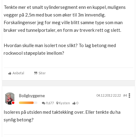
Tenkte mer et smalt sylindersegment enn en kuppel, muligens
vegger på 2,5m med bue som øker til 3m innvendig.
Forskalingenser jeg for meg ville blitt samme type som man
bruker ved tunnelportaler, en form av treverk rett og slett.
Hvordan skulle man isolert noe slikt? To lag betong med
rockwool støpeplate imellom?
Anbefal
Siter
Boligbyggerne
04.12.2012 22.22
#4
9,677
Kysten
0
Isoleres på utsiden med taktekking over. Eller tenkte du ha
synlig betong?