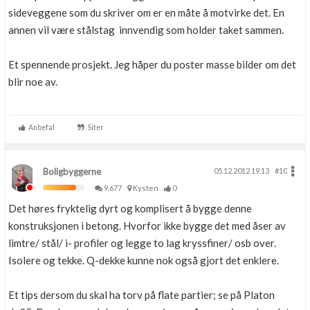
sideveggene som du skriver om er en måte å motvirke det. En
annen vil være stålstag innvendig som holder taket sammen.
Et spennende prosjekt. Jeg håper du poster masse bilder om det
blir noe av.
Anbefal
Siter
Boligbyggerne
05.12.2012 19.13
#10
9,677
Kysten
0
Det høres fryktelig dyrt og komplisert å bygge denne
konstruksjonen i betong. Hvorfor ikke bygge det med åser av
limtre/ stål/ i- profiler og legge to lag kryssfiner/ osb over.
Isolere og tekke. Q-dekke kunne nok også gjort det enklere.
Et tips dersom du skal ha torv på flate partier; se på Platon