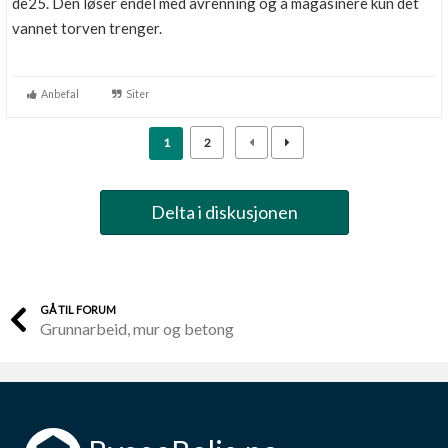
de25. Den løser endel med avrenning og å magasinere kun det
vannet torven trenger.
Anbefal
Siter
1
2
Delta i diskusjonen
GÅ TIL FORUM
Grunnarbeid, mur og betong