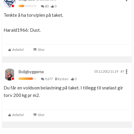
80
0
Tenkte å ha torv/plen på taket.
Harald1966: Dust.
Anbefal
Siter
Boligbyggerne
05.12.2012 11.19
#7
9,677
Kysten
0
Du får en voldsom belastning på taket. I tillegg til snølast gir
torv 200 kg pr m2.
Anbefal
Siter