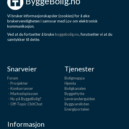
ByggeBolig.no
Vi bruker informasjonskapsler (cookies) for å øke
brukervennligheten i samsvar med Lov om elektronisk
kommunikasjon.
Ved at du fortsetter å bruke
byggebolig.no
, forutsetter vi at du
samtykker til dette.
Snarveier
Tjenester
Forum
Boligmappa
- Prosjekter
Hjemla
- Konkurranser
Boligkanalen
- Markedsplassen
ByggeHytte
- Ny på ByggeBolig?
Leverandørguiden
- Off-Topic ChitChat
Byggvarelisten
Energiportalen
Informasjon