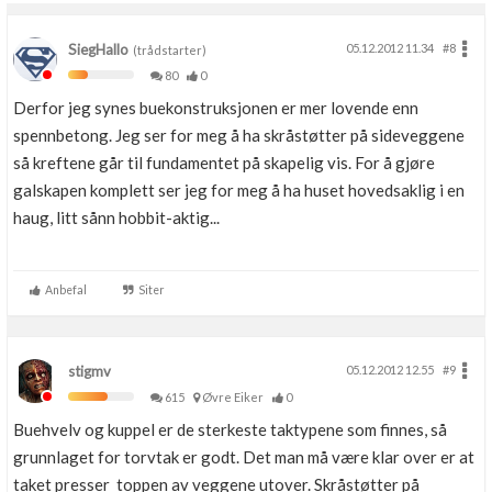
SiegHallo
05.12.2012 11.34
#8
(trådstarter)
80
0
Derfor jeg synes buekonstruksjonen er mer lovende enn
spennbetong. Jeg ser for meg å ha skråstøtter på sideveggene
så kreftene går til fundamentet på skapelig vis. For å gjøre
galskapen komplett ser jeg for meg å ha huset hovedsaklig i en
haug, litt sånn hobbit-aktig...
Anbefal
Siter
stigmv
05.12.2012 12.55
#9
615
Øvre Eiker
0
Buehvelv og kuppel er de sterkeste taktypene som finnes, så
grunnlaget for torvtak er godt. Det man må være klar over er at
taket presser toppen av veggene utover. Skråstøtter på