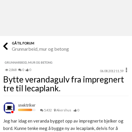
Last opp selv
Ta vare på fargekoder og kvitteringer
Verdi & økonomi
Din største investering
GÅ TIL FORUM
Grunnarbeid, mur og betong
Finn håndverkere
Søk blant 9000 bedrifter
GRUNNARBEID, MUR OG BETONG
2,868
0
0
06.08.2012 11.59
Papirer som mangler
Bytte verandagulv fra impregnert
Skaff dokumentasjon som mangler
tre til lecaplank.
Kundeservice
Få svar på det du lurer på
snektriker
5,432
Akershus
0
Kom i gang med Boligmappa
Jeg har idag en veranda bygget opp av impregnerte bjelker og
Se din bolig? Klikk her
bord. Kunne tenke meg å bygge ny av lecaplank, delvis for å