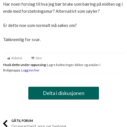
Har noen forslag til hva jeg bør bruke som bæring på midten og i
ende med forstøtningsmur? Alternativt som søyler?
Er dette noe som normalt må søkes om?
Takknemlig for svar.
Anbefal
Siter
Husk dette under oppussing:
Lagre kvitteringer, bilder og avtaler i
Boligmappa.
Logg inn her
Delta i diskusjonen
GÅ TIL FORUM
Grunnarbeid, mur og betong