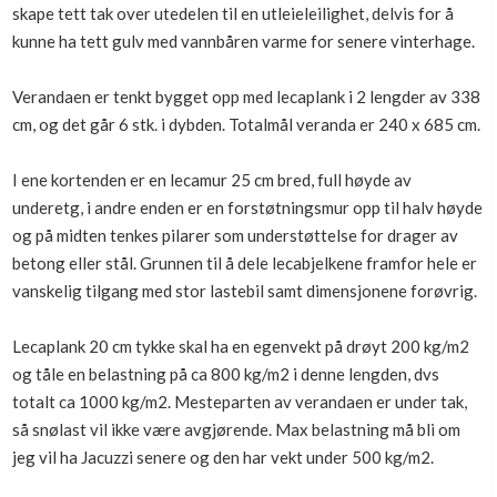
skape tett tak over utedelen til en utleieleilighet, delvis for å
Boligmappa+
kunne ha tett gulv med vannbåren varme for senere vinterhage.
Nytt
Få mer ut av Boligmappa
Verandaen er tenkt bygget opp med lecaplank i 2 lengder av 338
cm, og det går 6 stk. i dybden. Totalmål veranda er 240 x 685 cm.
I ene kortenden er en lecamur 25 cm bred, full høyde av
underetg, i andre enden er en forstøtningsmur opp til halv høyde
og på midten tenkes pilarer som understøttelse for drager av
betong eller stål. Grunnen til å dele lecabjelkene framfor hele er
vanskelig tilgang med stor lastebil samt dimensjonene forøvrig.
Lecaplank 20 cm tykke skal ha en egenvekt på drøyt 200 kg/m2
og tåle en belastning på ca 800 kg/m2 i denne lengden, dvs
totalt ca 1000 kg/m2. Mesteparten av verandaen er under tak,
så snølast vil ikke være avgjørende. Max belastning må bli om
jeg vil ha Jacuzzi senere og den har vekt under 500 kg/m2.