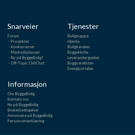
Snarveier
Tjenester
Forum
Boligmappa
- Prosjekter
Hjemla
- Konkurranser
Boligkanalen
- Markedsplassen
ByggeHytte
- Ny på ByggeBolig?
Leverandørguiden
- Off-Topic ChitChat
Byggvarelisten
Energiportalen
Informasjon
Om ByggeBolig
Kontakt oss
Ny på ByggeBolig
Brukerbetingelser
Annonsere på ByggeBolig
Personvernerklæring