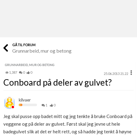
Last opp selv
Ta vare på fargekoder og kvitteringer
Verdi & økonomi
Din største investering
GÅ TIL FORUM
Grunnarbeid, mur og betong
Finn håndverkere
Søk blant 9000 bedrifter
GRUNNARBEID, MUR OG BETONG
1,387
0
0
25.06.2013 21.22
Papirer som mangler
Conboard på deler av gulvet?
Skaff dokumentasjon som mangler
Kundeservice
kilvaer
Få svar på det du lurer på
1
0
Jeg skal pusse opp badet mitt og jeg tenkte å bruke Conboard på
Kom i gang med Boligmappa
veggene og på deler av gulvet. Først skal jeg jevne ut hele
Se din bolig? Klikk her
badegulvet slik at det er helt rett, og så hadde jeg tenkt å høyne