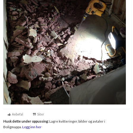
Anbefal
Siter
Husk dette under oppussing:
Lagre kvitteringer, bilder og avtaler i
Boligmappa.
Logg inn her