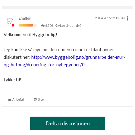
cheffen
28.04.2015 12.12
#1
6,706
Akershus
0
Velkommen til Byggebolig!
Jeg kan ikke så mye om dette, men temaet er blant annet
diskutert her:
http://www.byggebolig.no/grunnarbeider-mur-
og-betong/drenering-for-nybegynner/0
Lykke til!
Anbefal
Siter
Delta i diskusjonen