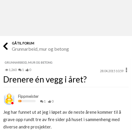
Last opp selv
Ta vare på fargekoder og kvitteringer
Verdi & økonomi
Din største investering
GÅ TIL FORUM
Grunnarbeid, mur og betong
Finn håndverkere
Søk blant 9000 bedrifter
GRUNNARBEID, MUR OG BETONG
1,260
1
0
28.04.2015 10.59
Papirer som mangler
Drenere én vegg i året?
Skaff dokumentasjon som mangler
Kundeservice
Fippmeister
Få svar på det du lurer på
1
0
Jeg har funnet ut at jeg i løpet av de neste årene kommer til å
Kom i gang med Boligmappa
grave opp rundt tre av fire sider på huset i sammenheng med
Se din bolig? Klikk her
diverse andre prosjekter.