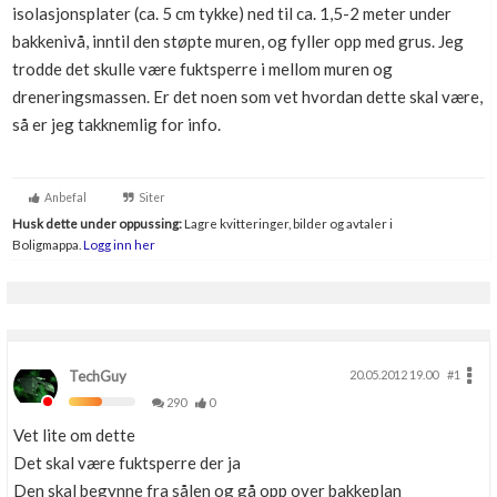
isolasjonsplater (ca. 5 cm tykke) ned til ca. 1,5-2 meter under
Boligmappa+
bakkenivå, inntil den støpte muren, og fyller opp med grus. Jeg
Nytt
Få mer ut av Boligmappa
trodde det skulle være fuktsperre i mellom muren og
dreneringsmassen. Er det noen som vet hvordan dette skal være,
så er jeg takknemlig for info.
Anbefal
Siter
Husk dette under oppussing:
Lagre kvitteringer, bilder og avtaler i
Boligmappa.
Logg inn her
TechGuy
20.05.2012 19.00
#1
290
0
Vet lite om dette
Det skal være fuktsperre der ja
Den skal begynne fra sålen og gå opp over bakkeplan