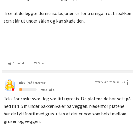
Tror at de legger denne isolasjonen er for å unngå frost i bakken
som slår ut under sålen og kan skade den.
Anbefal
Siter
ebu
20.05.2012 19.03
#2
(trådstarter)
3
0
Takk for raskt svar. Jeg var litt upresis. De platene de har satt på
ned til 1,5 m under bakkenivå er på veggen. Nedenfor platene
har de fylt inntil med grus, uten at det er noe som helst mellom
grusen og veggen.