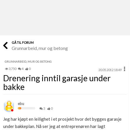
Last opp selv
Ta vare på fargekoder og kvitteringer
Verdi & økonomi
Din største investering
GÅ TIL FORUM
Grunnarbeid, mur og betong
Finn håndverkere
Søk blant 9000 bedrifter
GRUNNARBEID, MUR OG BETONG
3,750
4
0
20.05.2012 18.49
Papirer som mangler
Drenering inntil garasje under
Skaff dokumentasjon som mangler
bakke
Kundeservice
Få svar på det du lurer på
ebu
3
0
Kom i gang med Boligmappa
Jeg har kjøpt en leilighet i et prosjekt hvor det bygges garasje
Se din bolig? Klikk her
under bakkeplan. Nå ser jeg at entreprenøren har lagt