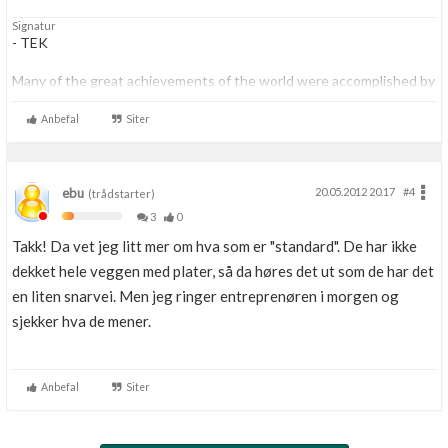
Signatur
- TEK
Many of the great achievements of the world were accomplished by
tired and discouraged men who kept on working...
Anbefal
Siter
ebu
20.05.2012 20.17
#4
(trådstarter)
3
0
Takk! Da vet jeg litt mer om hva som er "standard". De har ikke
dekket hele veggen med plater, så da høres det ut som de har det
en liten snarvei. Men jeg ringer entreprenøren i morgen og
sjekker hva de mener.
Anbefal
Siter