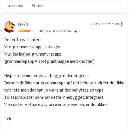
Anbefal
Siter
tek73
20.05.2012 19.09
#3
1,704
Trondheim
0
Det er to varianter:
Mur, grunnmurspapp, isolasjon
Mur, isolasjon, grunnmurspapp
(grunnmurspapp = sort plastmappe med knotter)
Ekspertene mener vel at begge deler er greit.
Dersom de ikke har grunnmurspapp i det hele tatt virker det ikke
helt rett, men det kan jo være at det benyttes en type
isolasjonsplater som har dette innebygget/integrert.
Men det er vel bare å spørre enteprenøren, er det ikke?
-tek