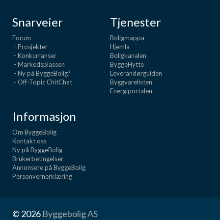
Snarveier
Tjenester
Forum
Boligmappa
- Prosjekter
Hjemla
- Konkurranser
Boligkanalen
- Markedsplassen
ByggeHytte
- Ny på ByggeBolig?
Leverandørguiden
- Off-Topic ChitChat
Byggvarelisten
Energiportalen
Informasjon
Om ByggeBolig
Kontakt oss
Ny på ByggeBolig
Brukerbetingelser
Annonsere på ByggeBolig
Personvernerklæring
© 2026
Byggebolig AS