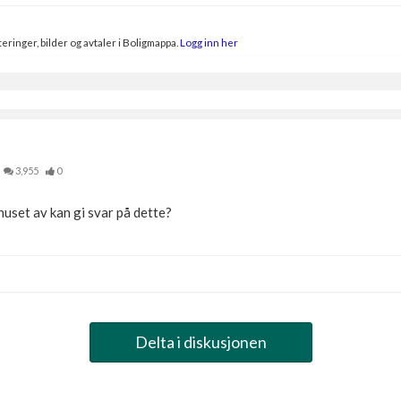
eringer, bilder og avtaler i Boligmappa.
Logg inn her
3,955
0
 huset av kan gi svar på dette?
Delta i diskusjonen