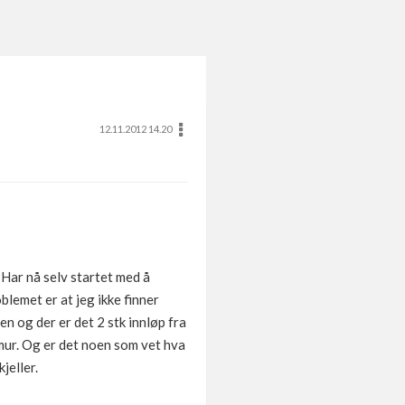
12.11.2012 14.20
 Har nå selv startet med å
lemet er at jeg ikke finner
n og der er det 2 stk innløp fra
gmur. Og er det noen som vet hva
jeller.