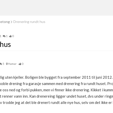
betong
Drenering rundt hus
1
1
0
 hus
5
Hamar
0
g uten kjeller. Boligen ble bygget fra september 2011 til juni 2012.
koble drening fra garasje sammen med drenering fra rundt huset. Prob
oss ned og forbi pukken, men vi finner ikke drenering. Kikket i kumme
et renner vann inn. Kan drenereing ligger undet huset, dvs under rin
 trodde jeg at det ble drenert rundt alle nye hus, selv om det ikke er k