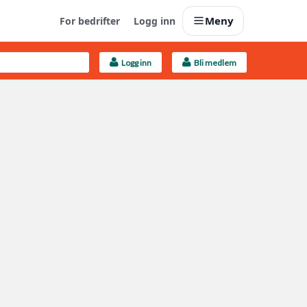
Meny
For bedrifter
Logg inn
Logg inn
Bli medlem
Last opp selv
Ta vare på fargekoder og kvitteringer
Finn håndverkere
Søk blant 9000 bedrifter
Kundeservice
Få svar på det du lurer på
Boligmappa+
Nytt
Få mer ut av Boligmappa