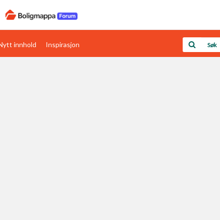
Nytt innhold
Inspirasjon
Boligens papirer
Den enkleste måten å få papirene i orden
rav
Verdi & økonomi
Din største investering
Papirer som mangler
Skaff dokumentasjon som mangler
Kom i gang med Boligmappa
Se din bolig? Klikk her