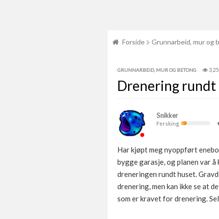
Forside
Grunnarbeid, mur og 
3,25
GRUNNARBEID, MUR OG BETONG
Drenering rundt
Snikker
Fersking
Har kjøpt meg nyoppført eneboli
bygge garasje, og planen var å 
dreneringen rundt huset. Gravde 
drenering, men kan ikke se at d
som er kravet for drenering. Selv