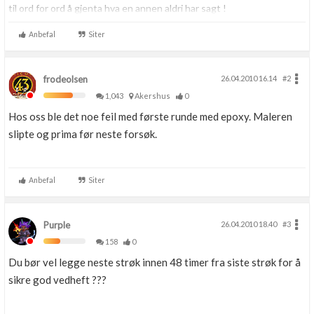
til ord for ord å gjenta hva en annen aldri har sagt !
Anbefal
Siter
frodeolsen
26.04.2010 16.14
#2
1,043
Akershus
0
Hos oss ble det noe feil med første runde med epoxy. Maleren
slipte og prima før neste forsøk.
Anbefal
Siter
Purple
26.04.2010 18.40
#3
158
0
Du bør vel legge neste strøk innen 48 timer fra siste strøk for å
sikre god vedheft ???