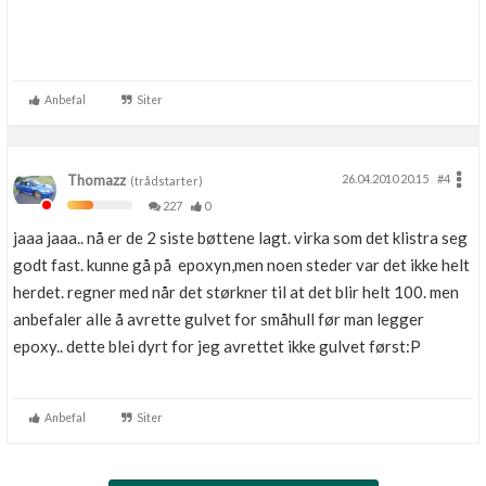
Anbefal
Siter
Thomazz
26.04.2010 20.15
#4
(trådstarter)
227
0
jaaa jaaa.. nå er de 2 siste bøttene lagt. virka som det klistra seg
godt fast. kunne gå på epoxyn,men noen steder var det ikke helt
herdet. regner med når det størkner til at det blir helt 100. men
anbefaler alle å avrette gulvet for småhull før man legger
epoxy.. dette blei dyrt for jeg avrettet ikke gulvet først:P
Anbefal
Siter