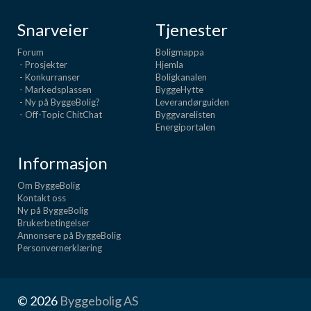
Snarveier
Tjenester
Forum
Boligmappa
- Prosjekter
Hjemla
- Konkurranser
Boligkanalen
- Markedsplassen
ByggeHytte
- Ny på ByggeBolig?
Leverandørguiden
- Off-Topic ChitChat
Byggvarelisten
Energiportalen
Informasjon
Om ByggeBolig
Kontakt oss
Ny på ByggeBolig
Brukerbetingelser
Annonsere på ByggeBolig
Personvernerklæring
© 2026
Byggebolig AS