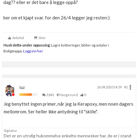
dag?? eller er det bare å legge oppå?
Boligmappa+
Nytt
Få mer ut av Boligmappa
ber om et kjapt svar. for den 26/4 legger jeg resten:)
Anbefal
Siter
Husk dette under oppussing:
Lagre kvitteringer, bilder og avtaler i
Boligmappa.
Logg inn her
taz
26.04.2010 14.59
#1
3,841
Haugesund
0
Jeg benyttet ingen primer, når jeg la Kerapoxy, men noen dagers
mellomrom. Ser heller ikke antydning til "skille".
Signatur
Det er en utrolig hukommelse enkelte mennesker har, de er i stand