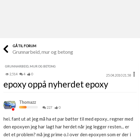
Last opp selv
Ta vare på fargekoder og kvitteringer
Verdi & økonomi
Din største investering
GÅ TIL FORUM
Grunnarbeid, mur og betong
Finn håndverkere
Søk blant 9000 bedrifter
GRUNNARBEID, MUR OG BETONG
2,514
4
0
25.04.2010 21.58
Papirer som mangler
epoxy oppå nyherdet epoxy
Skaff dokumentasjon som mangler
Kundeservice
Thomazz
Få svar på det du lurer på
227
0
hei. fant ut at jeg må ha et par bøtter til med epoxy.. regner med
Kom i gang med Boligmappa
den epoxyen jeg har lagt har herdet når jeg legger resten... er
Se din bolig? Klikk her
det et problem? må jeg prime o.l over den epoxyen som er der i