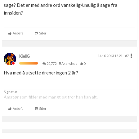
sage? Det er med andre ord vanskelig/umulig å sage fra
innsiden?
Anbefal
Siter
KjellG
14.10.2013 18.21
#7
25,772
Akershus
0
Hva med å utsette dreneringen 2 år?
Signatur
Amatør som fikler med mangt og tror han kan alt.
Anbefal
Siter