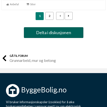
Anbefal
Siter
1
2
Delta i diskusjonen
GÅ TIL FORUM
Grunnarbeid, mur og betong
ByggeBolig.no
Vi bruker informasjonskapsler (cookies) for å øke
brukervennligheten i samsvar med Lov om elektronisk