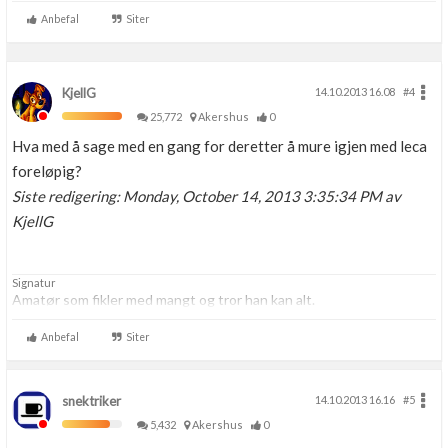
Anbefal
Siter
KjellG
14.10.2013 16.08
#4
25,772
Akershus
0
Hva med å sage med en gang for deretter å mure igjen med leca
foreløpig?
Siste redigering: Monday, October 14, 2013 3:35:34 PM av
KjellG
Signatur
Amatør som fikler med mangt og tror han kan alt.
Anbefal
Siter
snektriker
14.10.2013 16.16
#5
5,432
Akershus
0