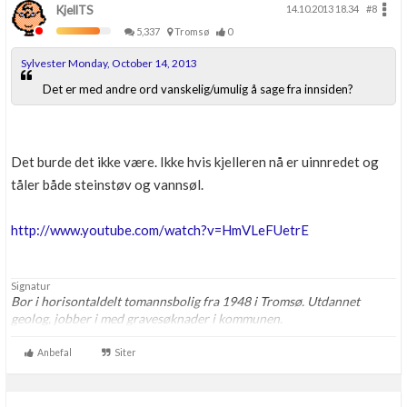
KjellTS
14.10.2013 18.34
#8
5,337
Tromsø
0
Sylvester Monday, October 14, 2013
Det er med andre ord vanskelig/umulig å sage fra innsiden?
Det burde det ikke være. Ikke hvis kjelleren nå er uinnredet og
tåler både steinstøv og vannsøl.
http://www.youtube.com/watch?v=HmVLeFUetrE
Signatur
Bor i horisontaldelt tomannsbolig fra 1948 i Tromsø. Utdannet
geolog, jobber i med gravesøknader i kommunen.
Anbefal
Siter