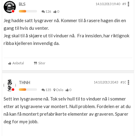
BLS
14.10.2013 19.40
#9
126
0
Jeg hadde satt lysgraver nå. Kommer til å rasere hagen din en
gang til hvis du venter.
Jeg skal til å skjære ut til vinduer nå. Fra innsiden, har riktignok
ribba kjelleren innvendig da.
Anbefal
Siter
THNH
14.10.2013 20.43
#10
135
Oslo
0
Sett inn lysgravene nå. Tok selv hull til to vinduer nå i sommer
etter at lysgravene var montert. Null problem. Fordelen er at du
nå kan få montert prefabrikerte elementer av graveren. Sparer
deg for mye jobb.