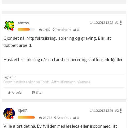
arntos
14.10.2013 13.25
#1
1,459
Trondheim
0
Gjør det nå. Mtp fuktsikring, isolering og graving. Blir litt
dobbelt arbeid.
Husk etterisolering når du først drenerer og skal innrede kjeller.
Signatur
Bygningsingeniør på jobb. Altmuligmann hjemme.
Anbefal
Siter
KjellG
14.10.2013 13.44
#2
25,772
Akershus
0
Ville gjort det nå. Ev fyll den med løsleca eller isopor med litt