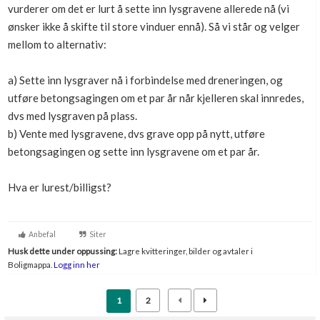
vurderer om det er lurt å sette inn lysgravene allerede nå (vi
Boligmappa+
ønsker ikke å skifte til store vinduer ennå). Så vi står og velger
Nytt
Få mer ut av Boligmappa
mellom to alternativ:
a) Sette inn lysgraver nå i forbindelse med dreneringen, og
utføre betongsagingen om et par år når kjelleren skal innredes,
dvs med lysgraven på plass.
b) Vente med lysgravene, dvs grave opp på nytt, utføre
betongsagingen og sette inn lysgravene om et par år.
Hva er lurest/billigst?
Anbefal
Siter
Husk dette under oppussing:
Lagre kvitteringer, bilder og avtaler i
Boligmappa.
Logg inn her
1
2