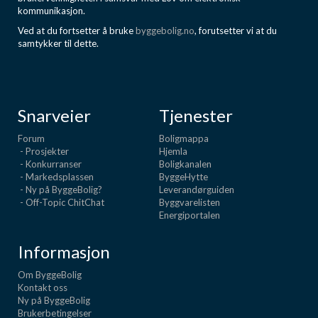
kommunikasjon.
Ved at du fortsetter å bruke
byggebolig.no
, forutsetter vi at du
samtykker til dette.
Snarveier
Tjenester
Forum
Boligmappa
- Prosjekter
Hjemla
- Konkurranser
Boligkanalen
- Markedsplassen
ByggeHytte
- Ny på ByggeBolig?
Leverandørguiden
- Off-Topic ChitChat
Byggvarelisten
Energiportalen
Informasjon
Om ByggeBolig
Kontakt oss
Ny på ByggeBolig
Brukerbetingelser