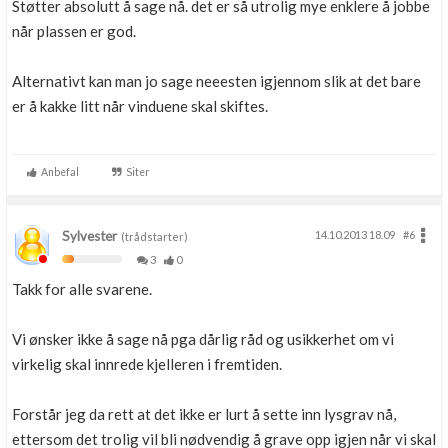
Støtter absolutt å sage nå. det er så utrolig mye enklere å jobbe
når plassen er god.
Alternativt kan man jo sage neeesten igjennom slik at det bare
er å kakke litt når vinduene skal skiftes.
Anbefal
Siter
Sylvester
14.10.2013 18.09
#6
(trådstarter)
3
0
Takk for alle svarene.
Vi ønsker ikke å sage nå pga dårlig råd og usikkerhet om vi
virkelig skal innrede kjelleren i fremtiden.
Forstår jeg da rett at det ikke er lurt å sette inn lysgrav nå,
ettersom det trolig vil bli nødvendig å grave opp igjen når vi skal