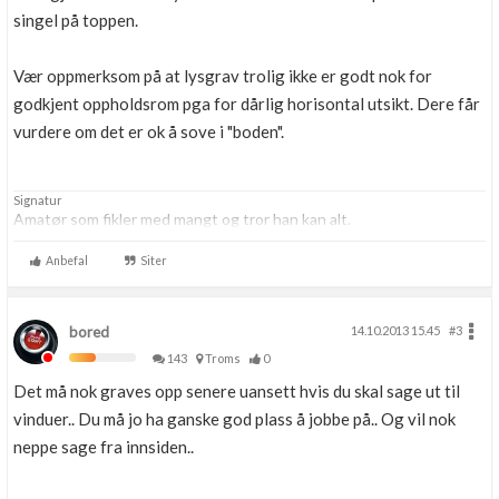
singel på toppen.
Vær oppmerksom på at lysgrav trolig ikke er godt nok for
godkjent oppholdsrom pga for dårlig horisontal utsikt. Dere får
vurdere om det er ok å sove i "boden".
Signatur
Amatør som fikler med mangt og tror han kan alt.
Anbefal
Siter
bored
14.10.2013 15.45
#3
143
Troms
0
Det må nok graves opp senere uansett hvis du skal sage ut til
vinduer.. Du må jo ha ganske god plass å jobbe på.. Og vil nok
neppe sage fra innsiden..