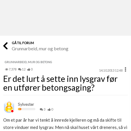
Last opp selv
Ta vare på fargekoder og kvitteringer
Verdi & økonomi
Din største investering
GÅ TIL FORUM
Grunnarbeid, mur og betong
Finn håndverkere
Søk blant 9000 bedrifter
GRUNNARBEID, MUR OG BETONG
7,378
12
0
14.10.2013 12.48
Papirer som mangler
Er det lurt å sette inn lysgrav før
Skaff dokumentasjon som mangler
en utfører betongsaging?
Kundeservice
Få svar på det du lurer på
Sylvester
3
0
Kom i gang med Boligmappa
Om et par år har vi tenkt å innrede kjelleren og må da skifte til
Se din bolig? Klikk her
store vinduer med lysgrav. Men nå skal huset vårt dreneres, så vi