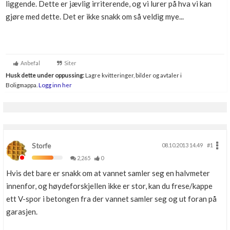
liggende. Dette er jævlig irriterende, og vi lurer på hva vi kan
Boligmappa+
gjøre med dette. Det er ikke snakk om så veldig mye...
Nytt
Få mer ut av Boligmappa
Anbefal
Siter
Husk dette under oppussing:
Lagre kvitteringer, bilder og avtaler i
Boligmappa.
Logg inn her
Storfe
08.10.2013 14.49
#1
2,265
0
Hvis det bare er snakk om at vannet samler seg en halvmeter
innenfor, og høydeforskjellen ikke er stor, kan du frese/kappe
ett V-spor i betongen fra der vannet samler seg og ut foran på
garasjen.