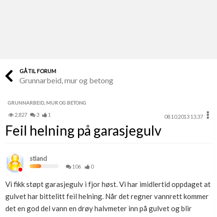
Last opp selv
Ta vare på fargekoder og kvitteringer
Verdi & økonomi
Din største investering
GÅ TIL FORUM
Grunnarbeid, mur og betong
Finn håndverkere
Søk blant 9000 bedrifter
GRUNNARBEID, MUR OG BETONG
2,827
3
1
08.10.2013 13.37
Papirer som mangler
Feil helning på garasjegulv
Skaff dokumentasjon som mangler
Kundeservice
stiand
Få svar på det du lurer på
106
0
Vi fikk støpt garasjegulv i fjor høst. Vi har imidlertid oppdaget at
Kom i gang med Boligmappa
gulvet har bittelitt feil helning. Når det regner vannrett kommer
Se din bolig? Klikk her
det en god del vann en drøy halvmeter inn på gulvet og blir