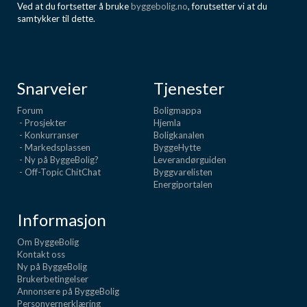
Ved at du fortsetter å bruke
byggebolig.no
, forutsetter vi at du
samtykker til dette.
Snarveier
Tjenester
Forum
Boligmappa
- Prosjekter
Hjemla
- Konkurranser
Boligkanalen
- Markedsplassen
ByggeHytte
- Ny på ByggeBolig?
Leverandørguiden
- Off-Topic ChitChat
Byggvarelisten
Energiportalen
Informasjon
Om ByggeBolig
Kontakt oss
Ny på ByggeBolig
Brukerbetingelser
Annonsere på ByggeBolig
Personvernerklæring