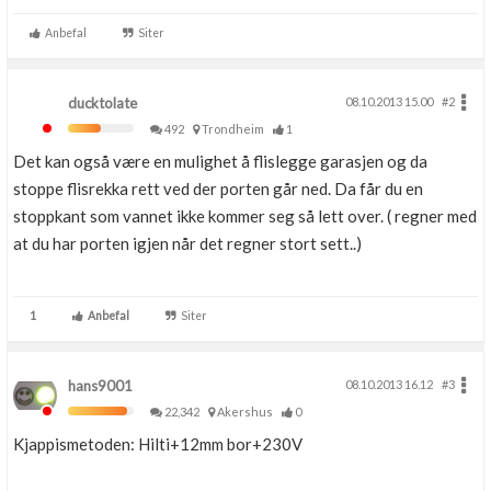
Anbefal
Siter
ducktolate
08.10.2013 15.00
#2
492
Trondheim
1
Det kan også være en mulighet å flislegge garasjen og da
stoppe flisrekka rett ved der porten går ned. Da får du en
stoppkant som vannet ikke kommer seg så lett over. ( regner med
at du har porten igjen når det regner stort sett..)
1
Anbefal
Siter
hans9001
08.10.2013 16.12
#3
22,342
Akershus
0
Kjappismetoden: Hilti+12mm bor+230V