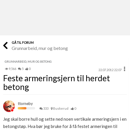
Last opp selv
Ta vare på fargekoder og kvitteringer
Verdi & økonomi
Din største investering
GÅ TIL FORUM
Grunnarbeid, mur og betong
Finn håndverkere
Søk blant 9000 bedrifter
GRUNNARBEID, MUR OG BETONG
9,566
5
0
22.07.2012 22.07
Papirer som mangler
Feste armeringsjern til herdet
Skaff dokumentasjon som mangler
betong
Kundeservice
Få svar på det du lurer på
ttorneby
333
Buskerud
0
Kom i gang med Boligmappa
Jeg skal borre hull og sette ned noen vertikale armeringsjern i en
Se din bolig? Klikk her
betongstøp. Hva bør jeg bruke for å få festet armeringen til