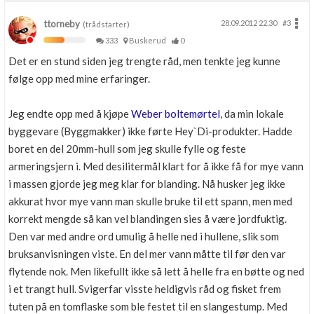
ttorneby
28.09.2012 22.30
#3
(trådstarter)
333
Buskerud
0
Det er en stund siden jeg trengte råd, men tenkte jeg kunne
følge opp med mine erfaringer.
Jeg endte opp med å kjøpe
Weber boltemørtel
, da min lokale
byggevare (Byggmakker) ikke førte Hey`Di-produkter. Hadde
boret en del 20mm-hull som jeg skulle fylle og feste
armeringsjern i. Med desilitermål klart for å ikke få for mye vann
i massen gjorde jeg meg klar for blanding. Nå husker jeg ikke
akkurat hvor mye vann man skulle bruke til ett spann, men med
korrekt mengde så kan vel blandingen sies å være jordfuktig.
Den var med andre ord umulig å helle ned i hullene, slik som
bruksanvisningen viste. En del mer vann måtte til før den var
flytende nok. Men likefullt ikke så lett å helle fra en bøtte og ned
i et trangt hull. Svigerfar visste heldigvis råd og fisket frem
tuten på en tomflaske som ble festet til en slangestump. Med