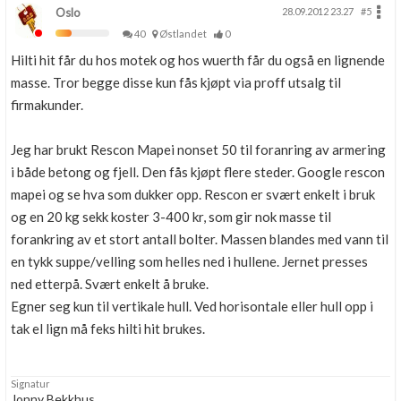
Oslo
28.09.2012 23.27
#5
40
Østlandet
0
Hilti hit får du hos motek og hos wuerth får du også en lignende
masse. Tror begge disse kun fås kjøpt via proff utsalg til
firmakunder.
Jeg har brukt Rescon Mapei nonset 50 til foranring av armering
i både betong og fjell. Den fås kjøpt flere steder. Google rescon
mapei og se hva som dukker opp. Rescon er svært enkelt i bruk
og en 20 kg sekk koster 3-400 kr, som gir nok masse til
forankring av et stort antall bolter. Massen blandes med vann til
en tykk suppe/velling som helles ned i hullene. Jernet presses
ned etterpå. Svært enkelt å bruke.
Egner seg kun til vertikale hull. Ved horisontale eller hull opp i
tak el lign må feks hilti hit brukes.
Signatur
Jonny Bekkhus