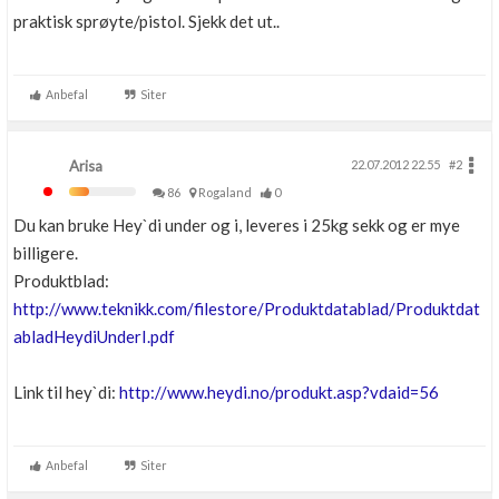
praktisk sprøyte/pistol. Sjekk det ut..
Anbefal
Siter
Arisa
22.07.2012 22.55
#2
86
Rogaland
0
Du kan bruke Hey`di under og i, leveres i 25kg sekk og er mye
billigere.
Produktblad:
http://www.teknikk.com/filestore/Produktdatablad/Produktdat
abladHeydiUnderI.pdf
Link til hey`di:
http://www.heydi.no/produkt.asp?vdaid=56
Anbefal
Siter