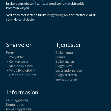
brukervennligheten i samsvar med Lov om elektronisk
kommunikasjon.
Ved at du fortsetter å bruke
byggebolig.no
, forutsetter vi at du
samtykker til dette.
Snarveier
Tjenester
Forum
Boligmappa
- Prosjekter
Hjemla
- Konkurranser
Boligkanalen
- Markedsplassen
ByggeHytte
- Ny på ByggeBolig?
Leverandørguiden
- Off-Topic ChitChat
Byggvarelisten
Energiportalen
Informasjon
Om ByggeBolig
Kontakt oss
Ny på ByggeBolig