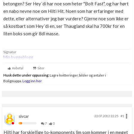
betongen? Ser Hey´di har noe som heter "Bolt Fast", og har hørt
Boligmappa+
en nabo nevne noe om Hilti Hit. Noen som har erfaringer med
Nytt
Få mer ut av Boligmappa
dette, eller alternativer jeg bør vurdere? Gjerne noe som ikke er
så kostbart som Hey´di en, ser Thaugland skal ha 700kr for en
liten boks som gir 8dl masse.
Signatur
Min byggeblogg
Anbefal
Siter
Husk dette under oppussing:
Lagre kvitteringer, bilder og avtaler i
Boligmappa.
Logg inn her
sivcar
22.07.2012 22.25
#1
7
0
Hilti har forskjellige to-komponents lim som kommer i en meget