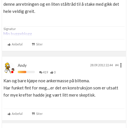
denne anretningen og en liten ståltråd til å stake med gikk det
hele veldig greit.
Signatur
Min byggeblogg
Anbefal
Siter
Andy
28.09.2012 22.44
#4
419
0
Kan og bare kjøpe noe ankermasse på biltema.
Har funket fint for meg....er det en konstruksjon som er utsatt
for mye krefter hadde jeg vært litt mere skeptisk.
Anbefal
Siter