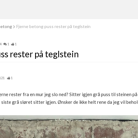
betong
Fjerne betong puss rester på teglstein
4
1
1
s rester på teglstein
121
1
rne rester fra en mur jeg slo ned? Sitter igjen grå puss til steinen 
iste grå sløret sitter igjen. Ønsker de ikke helt rene da jeg vil behol