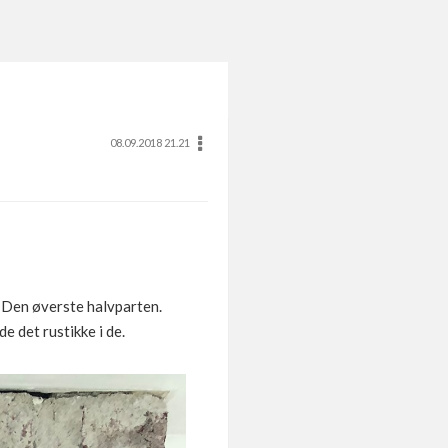
08.09.2018 21.21
på Den øverste halvparten.
de det rustikke i de.