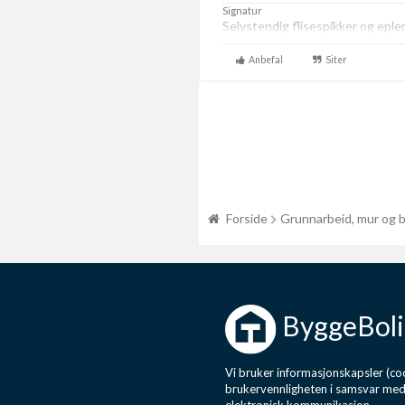
Signatur
Selvstendig flisespikker og eplen
Anbefal
Siter
Forside
Grunnarbeid, mur og 
ByggeBoli
Vi bruker informasjonskapsler (coo
brukervennligheten i samsvar me