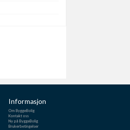
Informasjon
Om ByggeBolig
Kontakt oss
Ny på ByggeBolig
Brukerbetingelser