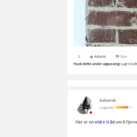
1
Anbefal
Siter
Husk dette under oppussing:
Lagre kvitt
kolvorok
Legende
Her er en
eldre tråd
om å fjerne