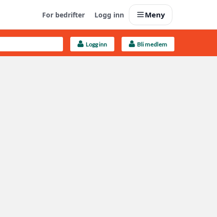
Meny
For bedrifter
Logg inn
Logg inn
Bli medlem
Last opp selv
Ta vare på fargekoder og kvitteringer
Finn håndverkere
Søk blant 9000 bedrifter
Kundeservice
Få svar på det du lurer på
Boligmappa+
Nytt
Få mer ut av Boligmappa