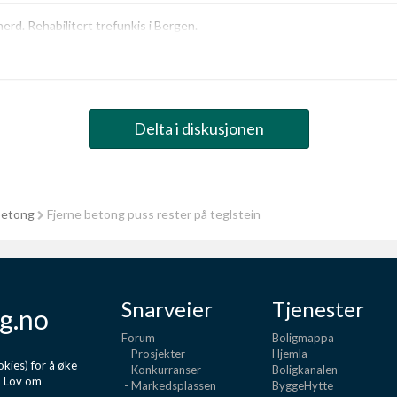
erd. Rehabilitert trefunkis i Bergen.
Delta i diskusjonen
betong
Fjerne betong puss rester på teglstein
Snarveier
Tjenester
g.no
Forum
Boligmappa
- Prosjekter
Hjemla
kies) for å øke
- Konkurranser
Boligkanalen
d Lov om
- Markedsplassen
ByggeHytte