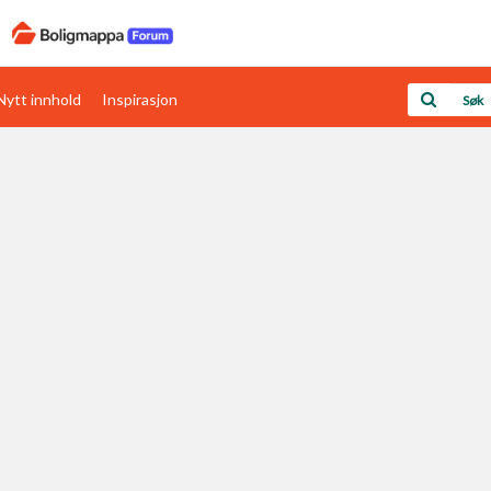
Nytt innhold
Inspirasjon
Boligens papirer
Den enkleste måten å få papirene i orden
rav
Verdi & økonomi
Din største investering
Papirer som mangler
Skaff dokumentasjon som mangler
Kom i gang med Boligmappa
Se din bolig? Klikk her