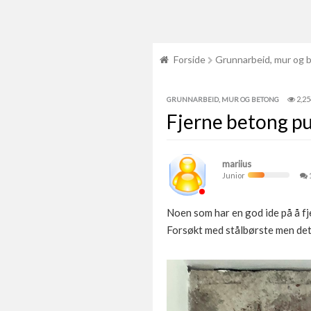
Forside
Grunnarbeid, mur og 
2,25
GRUNNARBEID, MUR OG BETONG
Fjerne betong pus
mariius
Junior
Noen som har en god ide på å fje
Forsøkt med stålbørste men det s