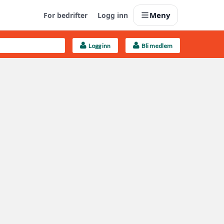
Meny
For bedrifter
Logg inn
Logg inn
Bli medlem
Last opp selv
Ta vare på fargekoder og kvitteringer
Finn håndverkere
Søk blant 9000 bedrifter
Kundeservice
Få svar på det du lurer på
Boligmappa+
Nytt
Få mer ut av Boligmappa