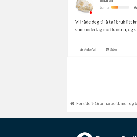
einaran
Junior
Vil råde deg til å ta i bruk lit
som underlag mot kanten, og sl
Anbefal
Siter
Forside
Grunnarbeid, mur og 