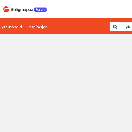
Nytt innhold
Inspirasjon
Boligens papirer
Den enkleste måten å få papirene i orden
rav
Verdi & økonomi
Din største investering
Papirer som mangler
Skaff dokumentasjon som mangler
Kom i gang med Boligmappa
Se din bolig? Klikk her