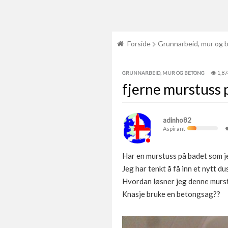
Forside
Grunnarbeid, mur og 
1,87
GRUNNARBEID, MUR OG BETONG
fjerne murstuss 
adinho82
Aspirant
Har en murstuss på badet som je
Jeg har tenkt å få inn et nytt du
Hvordan løsner jeg denne murst
Knasje bruke en betongsag??