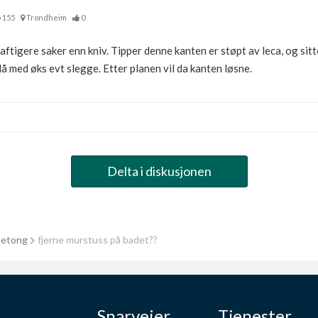
155
Trondheim
0
t kraftigere saker enn kniv. Tipper denne kanten er støpt av leca, og si
å med øks evt slegge. Etter planen vil da kanten løsne.
Delta i diskusjonen
betong
fjerne murstuss på badet??
Snarveier
Tjenester