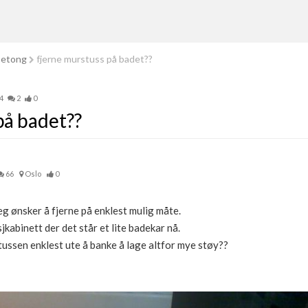
betong
fjerne murstuss på badet??
4
2
0
på badet??
66
Oslo
0
g ønsker å fjerne på enklest mulig måte.
sjkabinett der det står et lite badekar nå.
ussen enklest ute å banke å lage altfor mye støy??