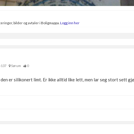
eringer, bilder og avtaler i Boligmappa.
Logg inn her
137
Sørum
0
en er silikonert limt. Er ikke alltid like lett, men lar seg stort sett g