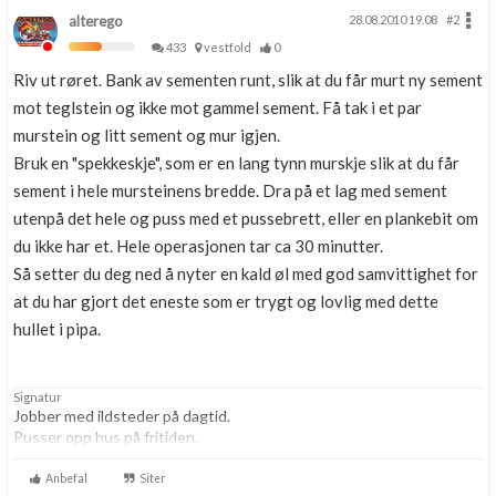
alterego
28.08.2010 19.08
#2
433
vestfold
0
Riv ut røret. Bank av sementen runt, slik at du får murt ny sement
mot teglstein og ikke mot gammel sement. Få tak i et par
murstein og litt sement og mur igjen.
Bruk en "spekkeskje", som er en lang tynn murskje slik at du får
sement i hele mursteinens bredde. Dra på et lag med sement
utenpå det hele og puss med et pussebrett, eller en plankebit om
du ikke har et. Hele operasjonen tar ca 30 minutter.
Så setter du deg ned å nyter en kald øl med god samvittighet for
at du har gjort det eneste som er trygt og lovlig med dette
hullet i pipa.
Signatur
Jobber med ildsteder på dagtid.
Pusser opp hus på fritiden.
Anbefal
Siter