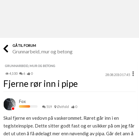
Last opp selv
Ta vare på fargekoder og kvitteringer
Verdi & økonomi
Din største investering
GÅ TIL FORUM
Grunnarbeid, mur og betong
Finn håndverkere
Søk blant 9000 bedrifter
GRUNNARBEID, MUR OG BETONG
4,100
6
0
28.08.2010 17.45
Papirer som mangler
Fjerne rør inn i pipe
Skaff dokumentasjon som mangler
Kundeservice
Fox
Få svar på det du lurer på
519
Østfold
0
Skal fjerne en vedovn på vaskerommet. Røret går inn i en
Kom i gang med Boligmappa
teglsteinspipe. Dette sitter godt fast og er usikker på om jeg får
Se din bolig? Klikk her
det ut uten å få ødelagt mer enn nøvendig av pipa. Går det ann å