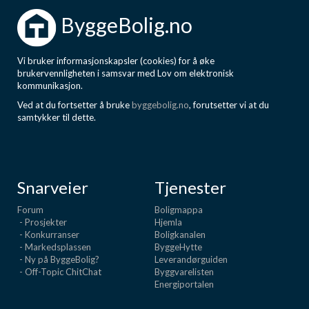
ByggeBolig.no
Vi bruker informasjonskapsler (cookies) for å øke
brukervennligheten i samsvar med Lov om elektronisk
kommunikasjon.
Ved at du fortsetter å bruke
byggebolig.no
, forutsetter vi at du
samtykker til dette.
Snarveier
Tjenester
Forum
Boligmappa
- Prosjekter
Hjemla
- Konkurranser
Boligkanalen
- Markedsplassen
ByggeHytte
- Ny på ByggeBolig?
Leverandørguiden
- Off-Topic ChitChat
Byggvarelisten
Energiportalen