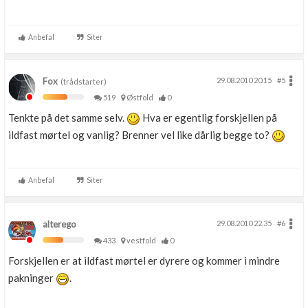
Anbefal
Siter
Fox
29.08.2010 20.15
#5
(trådstarter)
519
Østfold
0
Tenkte på det samme selv.
Hva er egentlig forskjellen på
ildfast mørtel og vanlig? Brenner vel like dårlig begge to?
Anbefal
Siter
alterego
29.08.2010 22.35
#6
433
vestfold
0
Forskjellen er at ildfast mørtel er dyrere og kommer i mindre
pakninger
.