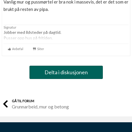
Vanlig mur og pussmørtel er bra nok i massevis, det er det som er
brukt på resten av pipa.
Signatur
Jobber med ildsteder på dagtid.
Pusser opp hus på fritiden.
Anbefal
Siter
Delta i diskusjonen
GÅ TIL FORUM
Grunnarbeid, mur og betong