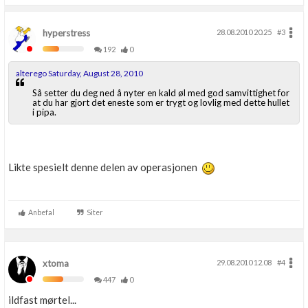
hyperstress
28.08.2010 20.25
#3
192
0
alterego Saturday, August 28, 2010
Så setter du deg ned å nyter en kald øl med god samvittighet for
at du har gjort det eneste som er trygt og lovlig med dette hullet
i pipa.
Likte spesielt denne delen av operasjonen
Anbefal
Siter
xtoma
29.08.2010 12.08
#4
447
0
ildfast mørtel...