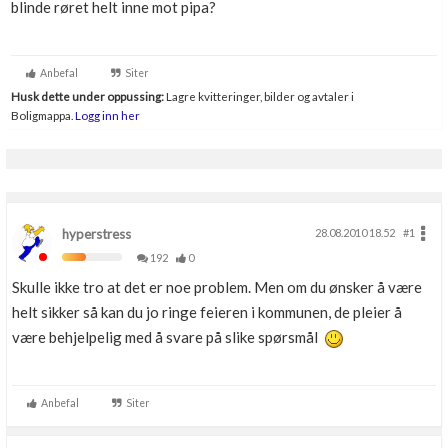
blinde røret helt inne mot pipa?
Boligmappa+
Nytt
Få mer ut av Boligmappa
Anbefal
Siter
Husk dette under oppussing:
Lagre kvitteringer, bilder og avtaler i
Boligmappa.
Logg inn her
hyperstress
28.08.2010 18.52
#1
192
0
Skulle ikke tro at det er noe problem. Men om du ønsker å være
helt sikker så kan du jo ringe feieren i kommunen, de pleier å
være behjelpelig med å svare på slike spørsmål
Anbefal
Siter