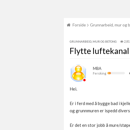
Forside
Grunnarbeid, mur og 
2,81
GRUNNARBEID, MUR OG BETONG
Flytte luftekana
MBA
Fersking
Hei.
Er i ferd med å bygge bad i kjel
og grunnmuren er ispedd diverse
Er det en stor jobb å mure/støp