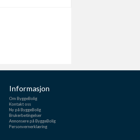
Informasjon
Om ByggeBolig
Kontakt oss
Ny på ByggeBolig
Brukerbetingelser
Annonsere på ByggeBolig
Personvernerklæring