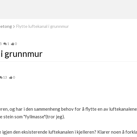
betong
Flytte luftekanal i grunnmur
5
1
0
l i grunnmur
13
0
leren, og har i den sammenheng behov for å flytte en av luftekanalene 
 stein som "fyllmasse"(tror jeg).
e igjen den eksisterende luftekanalen i kjelleren? Klarer noen å fork