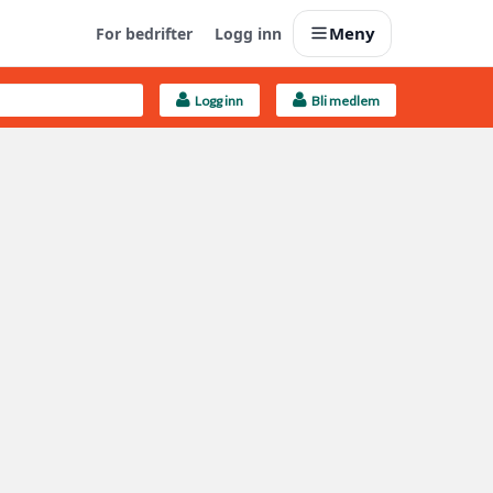
Meny
For bedrifter
Logg inn
Logg inn
Bli medlem
Last opp selv
Ta vare på fargekoder og kvitteringer
Finn håndverkere
Søk blant 9000 bedrifter
Kundeservice
Få svar på det du lurer på
Boligmappa+
Nytt
Få mer ut av Boligmappa