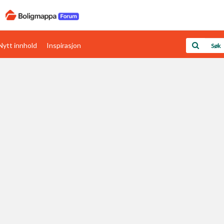
Nytt innhold
Inspirasjon
Boligens papirer
Den enkleste måten å få papirene i orden
rav
Verdi & økonomi
Din største investering
Papirer som mangler
Skaff dokumentasjon som mangler
Kom i gang med Boligmappa
Se din bolig? Klikk her