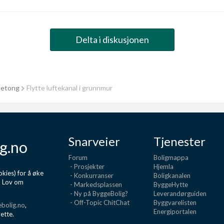
Delta i diskusjonen
betong
Flytte luftekanal i grunnmur
Snarveier
Tjenester
g.no
Forum
Boligmappa
- Prosjekter
Hjemla
kies) for å øke
- Konkurranser
Boligkanalen
d Lov om
- Markedsplassen
ByggeHytte
- Ny på ByggeBolig?
Leverandørguiden
- Off-Topic ChitChat
Byggvarelisten
bolig.no
,
Energiportalen
dette.