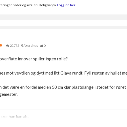
eringer, bilder og avtaler i Boligmappa.
Logg inn her
25,772
Akershus
0
verflate innover spiller ingen rolle?
ses mot vevtilen og dytt med litt Glava rundt. Fyll resten av hullet 
kan det være en fordel med en 50 cm klar plastslange i stedet for rør
ngemester.
ror han kan alt.