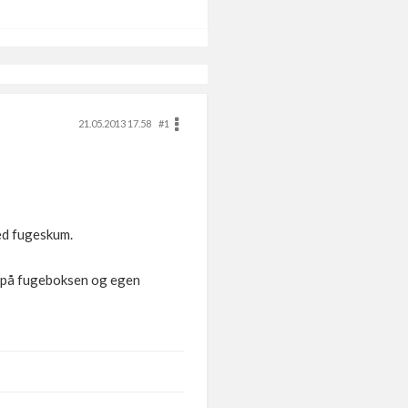
21.05.2013 17.58
#1
med fugeskum.
et på fugeboksen og egen