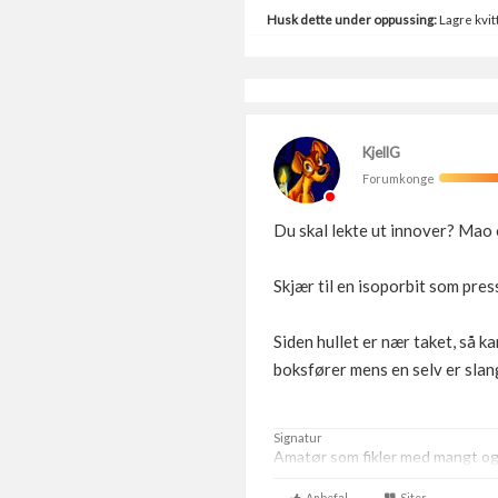
Husk dette under oppussing:
Lagre kvitt
KjellG
Forumkonge
Du skal lekte ut innover? Mao o
Skjær til en isoporbit som pres
Siden hullet er nær taket, så 
boksfører mens en selv er sla
Signatur
Amatør som fikler med mangt og t