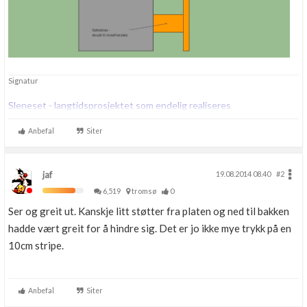
Signatur
Sleneset - langtidsprosjektet som endelig realiseres
Anbefal
Siter
jaf
19.08.2014 08.40
#2
6,519
tromsø
0
Ser og greit ut. Kanskje litt støtter fra platen og ned til bakken
hadde vært greit for å hindre sig. Det er jo ikke mye trykk på en
10cm stripe.
Anbefal
Siter