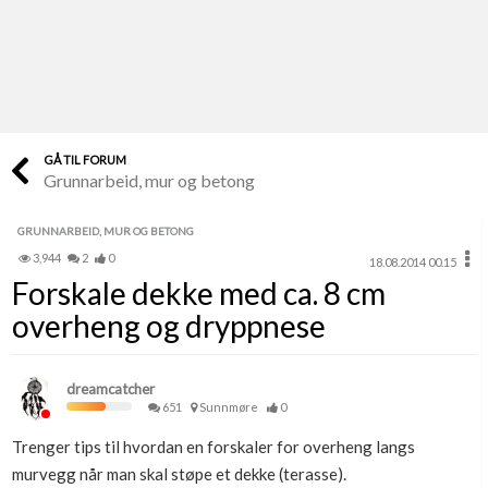
Last opp selv
Ta vare på fargekoder og kvitteringer
Verdi & økonomi
Din største investering
GÅ TIL FORUM
Grunnarbeid, mur og betong
Finn håndverkere
Søk blant 9000 bedrifter
GRUNNARBEID, MUR OG BETONG
3,944
2
0
18.08.2014 00.15
Papirer som mangler
Forskale dekke med ca. 8 cm
Skaff dokumentasjon som mangler
overheng og dryppnese
Kundeservice
Få svar på det du lurer på
dreamcatcher
651
Sunnmøre
0
Kom i gang med Boligmappa
Trenger tips til hvordan en forskaler for overheng langs
Se din bolig? Klikk her
murvegg når man skal støpe et dekke (terasse).