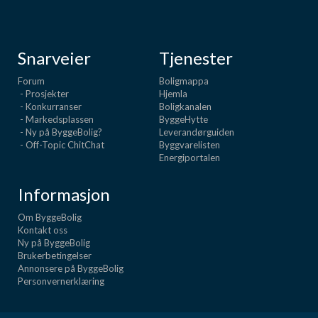
Snarveier
Tjenester
Forum
Boligmappa
- Prosjekter
Hjemla
- Konkurranser
Boligkanalen
- Markedsplassen
ByggeHytte
- Ny på ByggeBolig?
Leverandørguiden
- Off-Topic ChitChat
Byggvarelisten
Energiportalen
Informasjon
Om ByggeBolig
Kontakt oss
Ny på ByggeBolig
Brukerbetingelser
Annonsere på ByggeBolig
Personvernerklæring