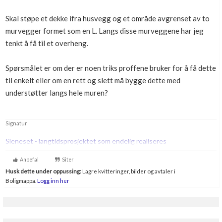
Boligmappa+
Skal støpe et dekke ifra husvegg og et område avgrenset av to
Nytt
Få mer ut av Boligmappa
murvegger formet som en L. Langs disse murveggene har jeg
tenkt å få til et overheng.
Spørsmålet er om der er noen triks proffene bruker for å få dette
til enkelt eller om en rett og slett må bygge dette med
understøtter langs hele muren?
Signatur
Sleneset - langtidsprosjektet som endelig realiseres
Anbefal
Siter
Husk dette under oppussing:
Lagre kvitteringer, bilder og avtaler i
Boligmappa.
Logg inn her