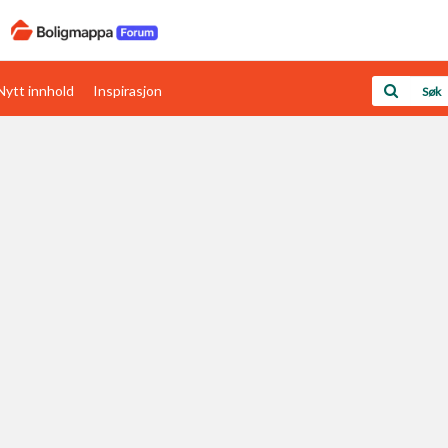
Nytt innhold
Inspirasjon
Boligens papirer
Den enkleste måten å få papirene i orden
rav
Verdi & økonomi
Din største investering
Papirer som mangler
Skaff dokumentasjon som mangler
Kom i gang med Boligmappa
Se din bolig? Klikk her