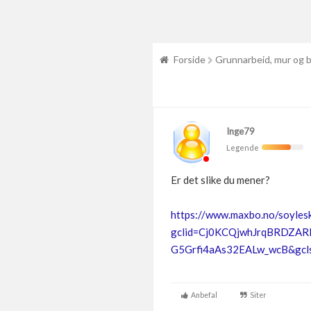
Forside
Grunnarbeid, mur og 
Inge79
Legende
Er det slike du mener?
https://www.maxbo.no/soyle
gclid=Cj0KCQjwhJrqBRDZA
G5Grfi4aAs32EALw_wcB&gcls
Anbefal
Siter