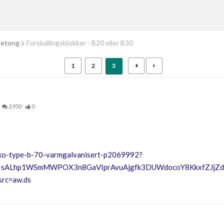
betong
Forskallingsblokker - B20 eller B30
1
2
3
2,950
0
sko-type-b-70-varmgalvanisert-p2069992?
RIsALhp1WSmMWPOX3n8GaVIprAvuAjgfk3DUWdocoY8KkxfZJjZd
rc=aw.ds