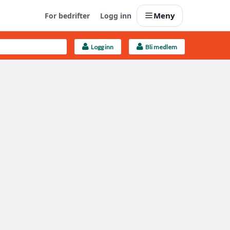
Meny
For bedrifter
Logg inn
Logg inn
Bli medlem
Last opp selv
Ta vare på fargekoder og kvitteringer
Finn håndverkere
Søk blant 9000 bedrifter
Kundeservice
Få svar på det du lurer på
Boligmappa+
Nytt
Få mer ut av Boligmappa