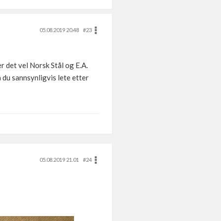
05.08.2019 20.48
#23
r det vel Norsk Stål og E.A.
 du sannsynligvis lete etter
05.08.2019 21.01
#24