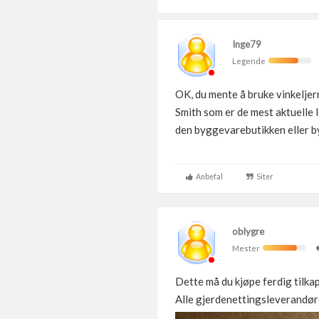
Inge79
Legende
OK, du mente å bruke vinkeljern
Smith som er de mest aktuelle 
den byggevarebutikken eller b
Anbefal
Siter
oblygre
Mester
Dette må du kjøpe ferdig tilka
Alle gjerdenettingsleverandøre