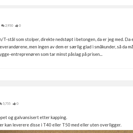
2,950
0
/T-stål som stolper, direkte nedstøpt i betongen, da er jeg med. Da e
leverandørene, men ingen av dem er særlig glad i småkunder, så da må
ygge-entreprenøren som tar minst påslag på prisen...
5,755
0
ppet og galvansisert etter kapping.
r kan leverere disse i T40 eller T50 med eller uten overligger.