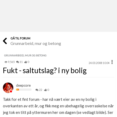
Last opp selv
Ta vare på fargekoder og kvitteringer
Verdi & økonomi
Din største investering
GÅ TIL FORUM
Grunnarbeid, mur og betong
Finn håndverkere
Søk blant 9000 bedrifter
GRUNNARBEID, MUR OG BETONG
9,565
11
0
24.03.2008 10.04
Papirer som mangler
Fukt - saltutslag? i ny bolig
Skaff dokumentasjon som mangler
Kundeservice
deepcore
Få svar på det du lurer på
22
0
Takk for et fint forum - har nå vært eier av en ny bolig i
Kom i gang med Boligmappa
overkanten av ett år, og fikk meg en ubehagelig overraskelse når
Se din bolig? Klikk her
jeg tok en titt på yttermuren her om dagen (se vedlagt bilde). Ser