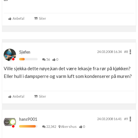
Anbefal
Siter
Sjefen
24.03.2008 16.34
#8
56
0
Ville sjekka dette nøye,kan det være lekasje fra rør på kjøkken?
Eller hull i dampsperre og varm luft som kondenserer på muren?
Anbefal
Siter
hans9001
24.03.2008 16.41
#9
22,342
Akershus
0