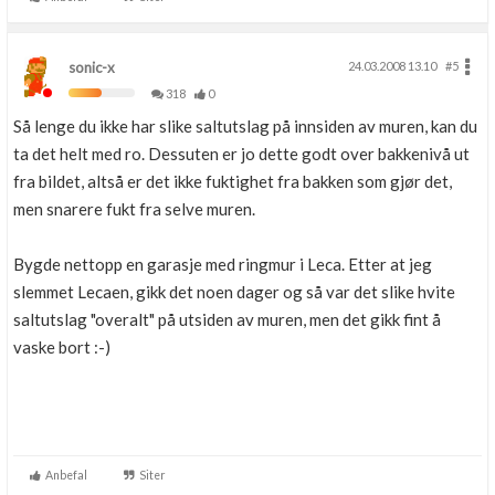
sonic-x
24.03.2008 13.10
#5
318
0
Så lenge du ikke har slike saltutslag på innsiden av muren, kan du
ta det helt med ro. Dessuten er jo dette godt over bakkenivå ut
fra bildet, altså er det ikke fuktighet fra bakken som gjør det,
men snarere fukt fra selve muren.
Bygde nettopp en garasje med ringmur i Leca. Etter at jeg
slemmet Lecaen, gikk det noen dager og så var det slike hvite
saltutslag "overalt" på utsiden av muren, men det gikk fint å
vaske bort :-)
Anbefal
Siter