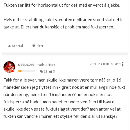
Fukten ser litt for horisontal ut for det, med er verdt å sjekke.
Hvis det er stabilt og kaldt vær uten nedbør en stund skal dette
tørke ut. Ellers har du kanskje et problem med fuktsperren.
Anbefal
Siter
deepcore
25.03.2008 18.05
#10
(trådstarter)
22
0
Takk for alle svar, men skulle ikke muren være tørr nå? er jo 16
måneder siden jeg flyttet inn - greit nok at en mur avgir noe fukt
når den er ny, men etter 16 måneder?? heller nok mer mot
fuktsperra på badet, men badet er under ventilen till høyre -
skulle ikke det værste fuktutslaget vært der? men antar vel at
fukten kan vandre i muren ett stykke før den slår ut kanskje?