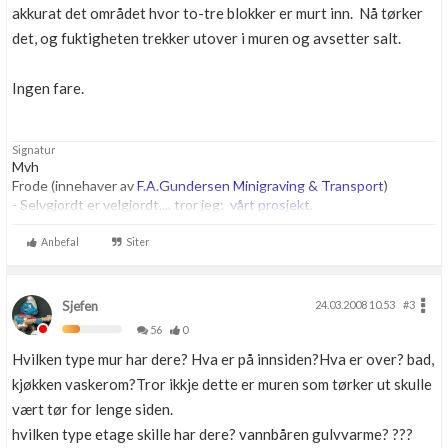
akkurat det området hvor to-tre blokker er murt inn. Nå tørker
det, og fuktigheten trekker utover i muren og avsetter salt.
Ingen fare.
Signatur
Mvh
Frode (innehaver av
F.A.Gundersen Minigraving & Transport
)
- Selvgjordt er velgjordt.... tror jeg;
vårt prosjekt
.
Anbefal
Siter
Sjefen
24.03.2008 10.53
#3
56
0
Hvilken type mur har dere? Hva er på innsiden?Hva er over? bad,
kjøkken vaskerom?Tror ikkje dette er muren som tørker ut skulle
vært tør for lenge siden.
hvilken type etage skille har dere? vannbåren gulvvarme? ???