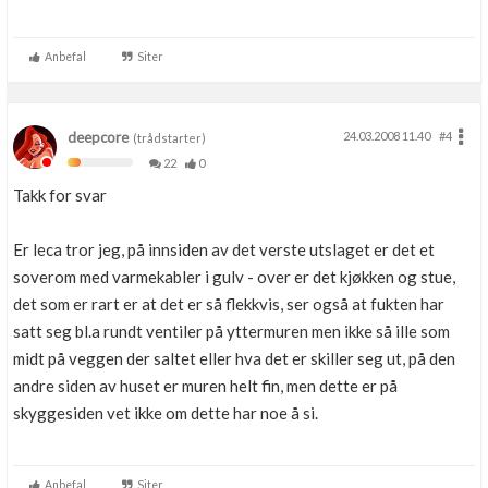
Anbefal
Siter
deepcore
24.03.2008 11.40
#4
(trådstarter)
22
0
Takk for svar
Er leca tror jeg, på innsiden av det verste utslaget er det et
soverom med varmekabler i gulv - over er det kjøkken og stue,
det som er rart er at det er så flekkvis, ser også at fukten har
satt seg bl.a rundt ventiler på yttermuren men ikke så ille som
midt på veggen der saltet eller hva det er skiller seg ut, på den
andre siden av huset er muren helt fin, men dette er på
skyggesiden vet ikke om dette har noe å si.
Anbefal
Siter