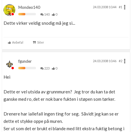
Mondeo140
24.03.2008 10.44
#1
140
0
Dette virker veldig snodig må jeg si...
Anbefal
Siter
fgunder
24.03.2008 10.46
#2
223
0
Hei
Dette er vel utsida av grunnmuren? Jeg tror du kan ta det
ganske med ro, det er nok bare fukten i støpen som tørker.
Drenere har iallefall ingen ting for seg. Såvidt jeg kan se er
dette et stykke oppe på muren.
Ser ut som det er brukt ei blande med litt ekstra fuktig betong i