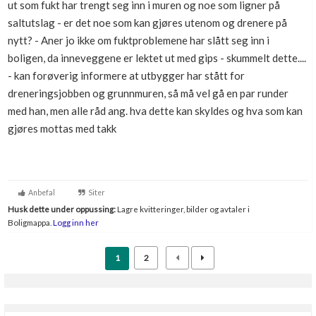
ut som fukt har trengt seg inn i muren og noe som ligner på
Boligmappa+
saltutslag - er det noe som kan gjøres utenom og drenere på
Nytt
Få mer ut av Boligmappa
nytt? - Aner jo ikke om fuktproblemene har slått seg inn i
boligen, da inneveggene er lektet ut med gips - skummelt dette....
- kan forøverig informere at utbygger har stått for
dreneringsjobben og grunnmuren, så må vel gå en par runder
med han, men alle råd ang. hva dette kan skyldes og hva som kan
gjøres mottas med takk
Anbefal
Siter
Husk dette under oppussing:
Lagre kvitteringer, bilder og avtaler i
Boligmappa.
Logg inn her
1
2