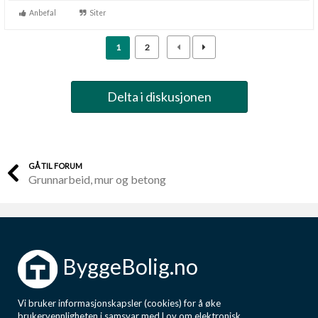
Anbefal
Siter
1
2
Delta i diskusjonen
GÅ TIL FORUM
Grunnarbeid, mur og betong
ByggeBolig.no
Vi bruker informasjonskapsler (cookies) for å øke
brukervennligheten i samsvar med Lov om elektronisk