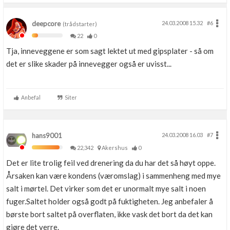
deepcore
24.03.2008 15.32
#6
(trådstarter)
22
0
Tja, inneveggene er som sagt lektet ut med gipsplater - så om
det er slike skader på innevegger også er uvisst...
Anbefal
Siter
hans9001
24.03.2008 16.03
#7
22,342
Akershus
0
Det er lite trolig feil ved drenering da du har det så høyt oppe.
Årsaken kan være kondens (væromslag) i sammenheng med mye
salt i mørtel. Det virker som det er unormalt mye salt i noen
fuger.Saltet holder også godt på fuktigheten. Jeg anbefaler å
børste bort saltet på overflaten, ikke vask det bort da det kan
gjøre det verre.