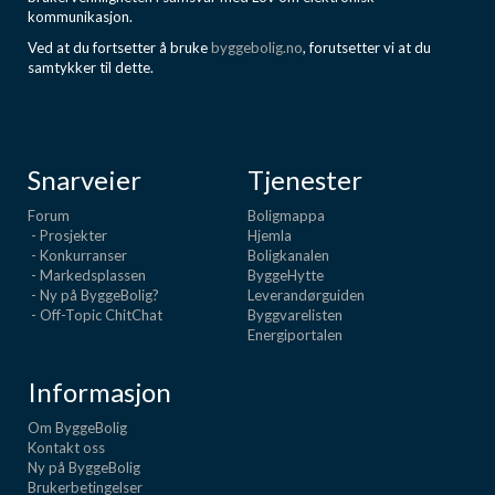
kommunikasjon.
Ved at du fortsetter å bruke
byggebolig.no
, forutsetter vi at du
samtykker til dette.
Snarveier
Tjenester
Forum
Boligmappa
- Prosjekter
Hjemla
- Konkurranser
Boligkanalen
- Markedsplassen
ByggeHytte
- Ny på ByggeBolig?
Leverandørguiden
- Off-Topic ChitChat
Byggvarelisten
Energiportalen
Informasjon
Om ByggeBolig
Kontakt oss
Ny på ByggeBolig
Brukerbetingelser