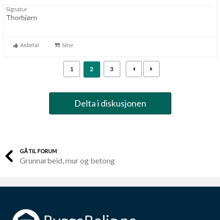
Signatur
Thorbjørn
Anbefal
Siter
1
2
3
Delta i diskusjonen
GÅ TIL FORUM
Grunnarbeid, mur og betong