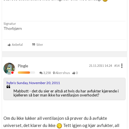
Signatur
Thorbjørn
Anbefal
Siter
Pingle
21.11.2011 14.24
#14
3,258
Akershus
0
hybris Sunday, November 20, 2011
Mabbutt - det du sier er altså at hvis du har avfukter kjørende i
kjelleren så bør man ikke ha ventilasjon overhodet?
Om du ikke lukker all ventilasjon så prøver du å avfukte
universet, det klarer du ikke
Tett igjen og kjør avfukter, all