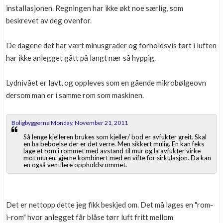
installasjonen. Regningen har ikke økt noe særlig, som
beskrevet av deg ovenfor.
De dagene det har vært minusgrader og forholdsvis tørt i luften
har ikke anlegget gått på langt nær så hyppig.
Lydnivået er lavt, og oppleves som en gående mikrobølgeovn
dersom man er i samme rom som maskinen.
Boligbyggerne Monday, November 21, 2011
Så lenge kjelleren brukes som kjeller/ bod er avfukter greit. Skal
en ha beboelse der er det verre. Men sikkert mulig. En kan feks
lage et rom i rommet med avstand til mur og la avfukter virke
mot muren, gjerne kombinert med en vifte for sirkulasjon. Da kan
en også ventilere oppholdsrommet.
Det er nettopp dette jeg fikk beskjed om. Det må lages en "rom-
i-rom" hvor anlegget får blåse tørr luft fritt mellom