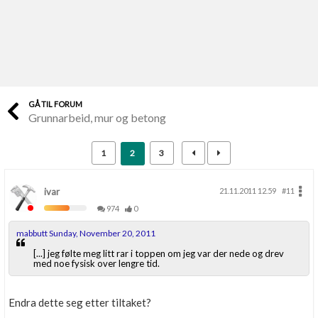
Last opp selv
Ta vare på fargekoder og kvitteringer
Verdi & økonomi
Din største investering
GÅ TIL FORUM
Grunnarbeid, mur og betong
Finn håndverkere
Søk blant 9000 bedrifter
1
2
3
Papirer som mangler
Skaff dokumentasjon som mangler
ivar
21.11.2011 12.59
#11
974
0
Kundeservice
mabbutt Sunday, November 20, 2011
Få svar på det du lurer på
[...] jeg følte meg litt rar i toppen om jeg var der nede og drev
med noe fysisk over lengre tid.
Kom i gang med Boligmappa
Se din bolig? Klikk her
Endra dette seg etter tiltaket?