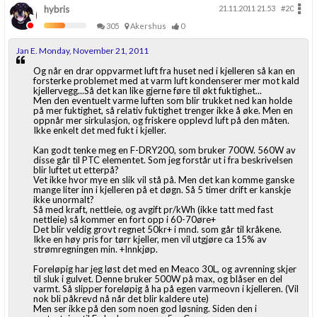
hybris
21.11.2011 21.53
#20
305
Akershus
0
Jan E. Monday, November 21, 2011
Og når en drar oppvarmet luft fra huset ned i kjelleren så kan en
forsterke problemet med at varm luft kondenserer mer mot kald
kjellervegg...Så det kan like gjerne føre til økt fuktighet...
Men den eventuelt varme luften som blir trukket ned kan holde
på mer fuktighet, så relativ fuktighet trenger ikke å øke. Men en
oppnår mer sirkulasjon, og friskere opplevd luft på den måten.
Ikke enkelt det med fukt i kjeller.
Kan godt tenke meg en F-DRY200, som bruker 700W. 560W av
disse går til PTC elementet. Som jeg forstår ut i fra beskrivelsen
blir luftet ut etterpå?
Vet ikke hvor mye en slik vil stå på. Men det kan komme ganske
mange liter inn i kjelleren på et døgn. Så 5 timer drift er kanskje
ikke unormalt?
Så med kraft, nettleie, og avgift pr/kWh (ikke tatt med fast
nettleie) så kommer en fort opp i 60-70øre+
Det blir veldig grovt regnet 50kr+ i mnd. som går til kråkene.
Ikke en høy pris for tørr kjeller, men vil utgjøre ca 15% av
strømregningen min. +Innkjøp.
Foreløpig har jeg løst det med en Meaco 30L, og avrenning skjer
til sluk i gulvet. Denne bruker 500W på max, og blåser en del
varmt. Så slipper foreløpig å ha på egen varmeovn i kjelleren. (Vil
nok bli påkrevd nå når det blir kaldere ute)
Men ser ikke på den som noen god løsning. Siden den i