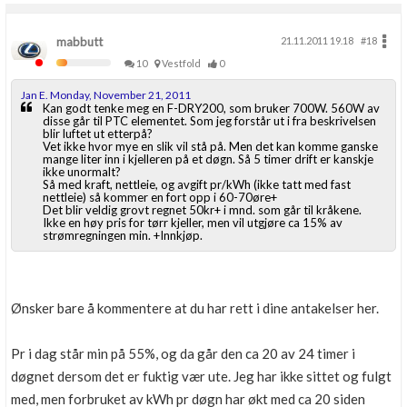
mabbutt
21.11.2011 19.18
#18
10
Vestfold
0
Jan E. Monday, November 21, 2011
Kan godt tenke meg en F-DRY200, som bruker 700W. 560W av
disse går til PTC elementet. Som jeg forstår ut i fra beskrivelsen
blir luftet ut etterpå?
Vet ikke hvor mye en slik vil stå på. Men det kan komme ganske
mange liter inn i kjelleren på et døgn. Så 5 timer drift er kanskje
ikke unormalt?
Så med kraft, nettleie, og avgift pr/kWh (ikke tatt med fast
nettleie) så kommer en fort opp i 60-70øre+
Det blir veldig grovt regnet 50kr+ i mnd. som går til kråkene.
Ikke en høy pris for tørr kjeller, men vil utgjøre ca 15% av
strømregningen min. +Innkjøp.
Ønsker bare å kommentere at du har rett i dine antakelser her.
Pr i dag står min på 55%, og da går den ca 20 av 24 timer i
døgnet dersom det er fuktig vær ute. Jeg har ikke sittet og fulgt
med, men forbruket av kWh pr døgn har økt med ca 20 siden