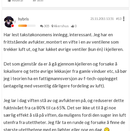
Anbefal
Siter
hybris
21.11.2011 13.51
#13
305
Akershus
0
Har lest takstøkonomens innlegg, interessant. Jeg har en
frittstående avfukter, montert en vifte i en av ventilene som
trekker luft ut, og har lukket øvrige ventiler (kun én) i kjelleren.
Det som gjenstår da er å gå gjennom kjelleren og forsøke å
lokalisere og tette øvrige lekkasjer fra gamle vinduer etc, så bør
jeg i teorien ha en fattigmannsversjon av f-tech-opplegget
(antagelig med vesentlig dårligere fordeling av luft).
Jeg lar i dag viften stå av og avfukteren på, og reduserer dette
fuktnivået fra ca 80% til ca 65%. Det ser ikke ut til å gi noe
særlig effekt å slå på viften, da muligens fordi den suger inn luft
utenfra fra utettheter. Jeg får ta en runde og forsøke å finne de
største utetthetene med en lighter eller noe en dag.