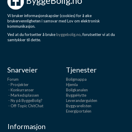
ByggeBolig.no
Vi bruker informasjonskapsler (cookies) for å øke
brukervennligheten i samsvar med Lov om elektronisk
kommunikasjon.
Ved at du fortsetter å bruke
byggebolig.no
, forutsetter vi at du
samtykker til dette.
Snarveier
Tjenester
Forum
Boligmappa
- Prosjekter
Hjemla
- Konkurranser
Boligkanalen
- Markedsplassen
ByggeHytte
- Ny på ByggeBolig?
Leverandørguiden
- Off-Topic ChitChat
Byggvarelisten
Energiportalen
Informasjon