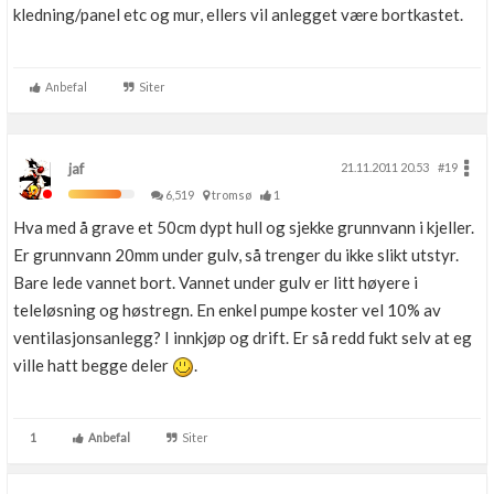
kledning/panel etc og mur, ellers vil anlegget være bortkastet.
Anbefal
Siter
jaf
21.11.2011 20.53
#19
6,519
tromsø
1
Hva med å grave et 50cm dypt hull og sjekke grunnvann i kjeller.
Er grunnvann 20mm under gulv, så trenger du ikke slikt utstyr.
Bare lede vannet bort. Vannet under gulv er litt høyere i
teleløsning og høstregn. En enkel pumpe koster vel 10% av
ventilasjonsanlegg? I innkjøp og drift. Er så redd fukt selv at eg
ville hatt begge deler
.
1
Anbefal
Siter