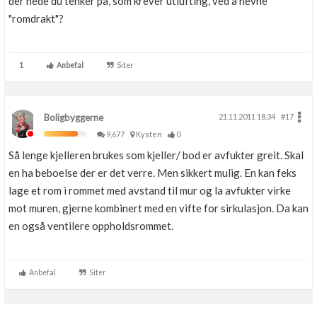
der nede du tenker på, som krever utlufting, ved å nevne
"romdrakt"?
1
Anbefal
Siter
Boligbyggerne
21.11.2011 18.34
#17
9,677
Kysten
0
Så lenge kjelleren brukes som kjeller/ bod er avfukter greit. Skal
en ha beboelse der er det verre. Men sikkert mulig. En kan feks
lage et rom i rommet med avstand til mur og la avfukter virke
mot muren, gjerne kombinert med en vifte for sirkulasjon. Da kan
en også ventilere oppholdsrommet.
Anbefal
Siter