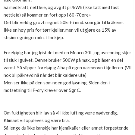
Så med kraft, nettleie, og avgift pr/kWh (ikke tatt med fast
nettleie) så kommer en fort opp i 60-70øre+
Det blir veldig grovt regnet 50kr+ i mnd. som går til kråkene.
Ikke en høy pris for tørr kjeller, men vil utgjøre ca 15% av
strømregningen min. +Innkjøp.
Foreløpig har jeg løst det med en Meaco 30L, og avrenning skjer
til sluk i gulvet. Denne bruker 500W på max, og blåser en del
varmt. Så slipper foreløpig å ha på egen varmeovn i kjelleren. (Vil
nok bli påkrevd nå når det blir kaldere ute)
Men ser ikke på den som noen god løsning. Siden den i
motsetning til F-dry krever over 5gr C.
Om fuktigheten blir lav så vil ikke lufting være nødvendig.
Klimaet vil oppleves og være bra.
Så lenge du ikke kanskje har kjemikalier eller annet forpestende