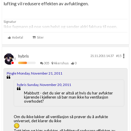
lufting vil redusere effekten av avfuktingen.
Signatur
Ikke fagmann på noe som helst og sender aldri faktura til noen.
Anbefal
Siter
hybris
21.11.2011 14.37
#15
305
Akershus
0
Pingle Monday, November 21, 2011
hybris Sunday, November 20, 2011
Mabbutt - det du sier er altså at hvis du har avfukter
kjørende i kjelleren så bør man ikke ha ventilasjon
overhodet?
Om du ikke lukker all ventilasjon så prøver du å avfukte
universet, det klarer du ikke
Tett igjen og kjør avfukter, all lufting vil redusere effekten av