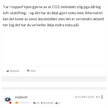
Boligmappa+
"rar i toppen" kjem gjerne av at CO2-innhaldet stig pga dårleg
Nytt
Få mer ut av Boligmappa
luft-utskifting; - og det har du ikkje gjort noko med. Alternativt
kan det kome av ymse løysemiddel, men det er vel mindre aktuelt
her (og det har du vel heller ikkje endra noko på).
Anbefal
Siter
mabbutt
21.11.2011 13.29
#12
10
Vestfold
0