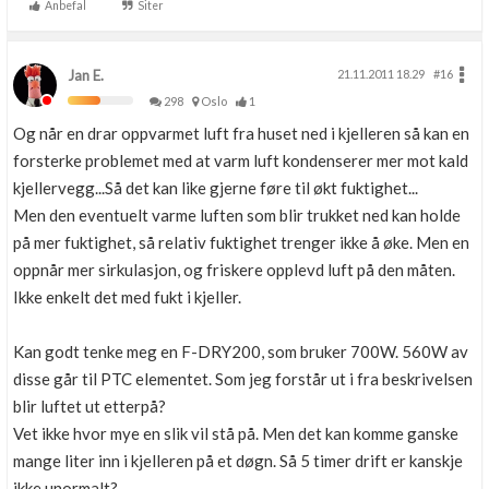
Anbefal
Siter
Jan E.
21.11.2011 18.29
#16
298
Oslo
1
Og når en drar oppvarmet luft fra huset ned i kjelleren så kan en
forsterke problemet med at varm luft kondenserer mer mot kald
kjellervegg...Så det kan like gjerne føre til økt fuktighet...
Men den eventuelt varme luften som blir trukket ned kan holde
på mer fuktighet, så relativ fuktighet trenger ikke å øke. Men en
oppnår mer sirkulasjon, og friskere opplevd luft på den måten.
Ikke enkelt det med fukt i kjeller.
Kan godt tenke meg en F-DRY200, som bruker 700W. 560W av
disse går til PTC elementet. Som jeg forstår ut i fra beskrivelsen
blir luftet ut etterpå?
Vet ikke hvor mye en slik vil stå på. Men det kan komme ganske
mange liter inn i kjelleren på et døgn. Så 5 timer drift er kanskje
ikke unormalt?