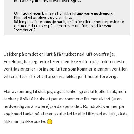
motsetning til F-dry krever over 5gr C.
Om fuktigheten blir lav så vil ikke lufting være nødvendig.
Klimaet vil oppleves og være bra.
Så lenge du ikke kanskje har kjemikalier eller annet forpestende
der nede du tenker på, som krever utlufting, ved å nevne
"romdrakt"?
Usikker på om det erl lurt å få trukket ned luft ovenfra ja..
Foreløpig har jeg avfukteren men ikke viften på, så den eneste
ventilasjonen er i prinsipp luften som kommer gjennom ventilen
viften sitter i + evt tilførsel via lekkasjer + huset forøvrig.
Har avrenning til sluk jeg også. funker greit til kjellerbruk, men
tenker på sikt å bruke et par av rommene litt mer aktivt (uten
nødvendigvis å isolere), så da spørs det. Romdrakt var mer på
spøk med tanke på at man skulle tette alle tilførsel av luft, så da
fikk man jo ikke puste.