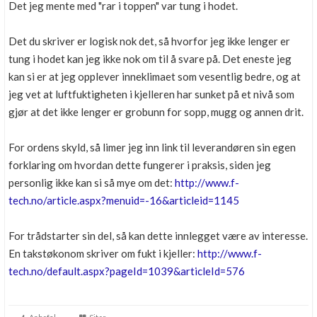
Det jeg mente med "rar i toppen" var tung i hodet.
Det du skriver er logisk nok det, så hvorfor jeg ikke lenger er
tung i hodet kan jeg ikke nok om til å svare på. Det eneste jeg
kan si er at jeg opplever inneklimaet som vesentlig bedre, og at
jeg vet at luftfuktigheten i kjelleren har sunket på et nivå som
gjør at det ikke lenger er grobunn for sopp, mugg og annen drit.
For ordens skyld, så limer jeg inn link til leverandøren sin egen
forklaring om hvordan dette fungerer i praksis, siden jeg
personlig ikke kan si så mye om det:
http://www.f-
tech.no/article.aspx?menuid=-16&articleid=1145
For trådstarter sin del, så kan dette innlegget være av interesse.
En takstøkonom skriver om fukt i kjeller:
http://www.f-
tech.no/default.aspx?pageId=1039&articleId=576