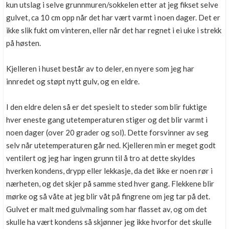
kun utslag i selve grunnmuren/sokkelen etter at jeg fikset selve
gulvet, ca 10 cm opp når det har vært varmt i noen dager. Det er
ikke slik fukt om vinteren, eller når det har regnet i ei uke i strekk
på høsten.
Kjelleren i huset består av to deler, en nyere som jeg har
innredet og støpt nytt gulv, og en eldre.
I den eldre delen så er det spesielt to steder som blir fuktige
hver eneste gang utetemperaturen stiger og det blir varmt i
noen dager (over 20 grader og sol). Dette forsvinner av seg
selv når utetemperaturen går ned. Kjelleren min er meget godt
ventilert og jeg har ingen grunn til å tro at dette skyldes
hverken kondens, drypp eller lekkasje, da det ikke er noen rør i
nærheten, og det skjer på samme sted hver gang. Flekkene blir
mørke og så våte at jeg blir våt på fingrene om jeg tar på det.
Gulvet er malt med gulvmaling som har flasset av, og om det
skulle ha vært kondens så skjønner jeg ikke hvorfor det skulle