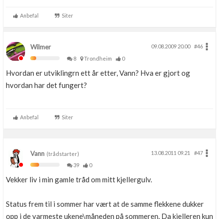
Anbefal
Siter
Wilmer
09.08.2009 20.00
#46
8
Trondheim
0
Hvordan er utviklingrn ett år etter, Vann? Hva er gjort og
hvordan har det fungert?
Anbefal
Siter
Vann
13.08.2011 09.21
#47
(trådstarter)
39
0
Vekker liv i min gamle tråd om mitt kjellergulv.
Status frem til i sommer har vært at de samme flekkene dukker
opp i de varmeste ukene\måneden på sommeren. Da kjelleren kun