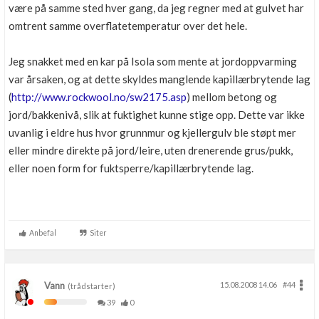
være på samme sted hver gang, da jeg regner med at gulvet har
omtrent samme overflatetemperatur over det hele.
Jeg snakket med en kar på Isola som mente at jordoppvarming
var årsaken, og at dette skyldes manglende kapillærbrytende lag
(
http://www.rockwool.no/sw2175.asp
) mellom betong og
jord/bakkenivå, slik at fuktighet kunne stige opp. Dette var ikke
uvanlig i eldre hus hvor grunnmur og kjellergulv ble støpt mer
eller mindre direkte på jord/leire, uten drenerende grus/pukk,
eller noen form for fuktsperre/kapillærbrytende lag.
Anbefal
Siter
Vann
15.08.2008 14.06
#44
(trådstarter)
39
0