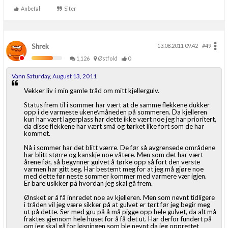
Anbefal
Siter
Shrek
13.08.2011 09.42
#49
1,126
Østfold
0
Vann Saturday, August 13, 2011
Vekker liv i min gamle tråd om mitt kjellergulv.
Status frem til i sommer har vært at de samme flekkene dukker
opp i de varmeste ukene\måneden på sommeren. Da kjelleren
kun har vært lagerplass har dette ikke vært noe jeg har prioritert,
da disse flekkene har vært små og tørket like fort som de har
kommet.
Nå i sommer har det blitt værre. De før så avgrensede områdene
har blitt større og kanskje noe våtere. Men som det har vært
årene før, så begynner gulvet å tørke opp så fort den verste
varmen har gitt seg. Har bestemt meg for at jeg må gjøre noe
med dette før neste sommer kommer med varmere vær igjen.
Er bare usikker på hvordan jeg skal gå frem.
Ønsket er å få innredet noe av kjelleren. Men som nevnt tidligere
i tråden vil jeg være sikker på at gulvet er tørt før jeg begir meg
ut på dette. Ser med gru på å må pigge opp hele gulvet, da alt må
fraktes gjennom hele huset for å få det ut. Har derfor fundert på
om jeg skal gå for løsningen som ble nevnt da jeg opprettet