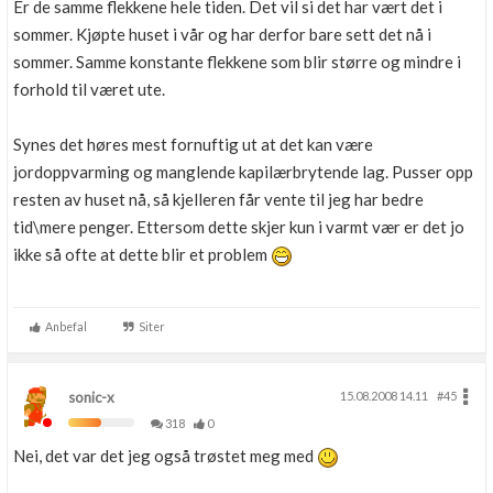
Er de samme flekkene hele tiden. Det vil si det har vært det i
sommer. Kjøpte huset i vår og har derfor bare sett det nå i
sommer. Samme konstante flekkene som blir større og mindre i
forhold til været ute.
Synes det høres mest fornuftig ut at det kan være
jordoppvarming og manglende kapilærbrytende lag. Pusser opp
resten av huset nå, så kjelleren får vente til jeg har bedre
tid\mere penger. Ettersom dette skjer kun i varmt vær er det jo
ikke så ofte at dette blir et problem
Anbefal
Siter
sonic-x
15.08.2008 14.11
#45
318
0
Nei, det var det jeg også trøstet meg med