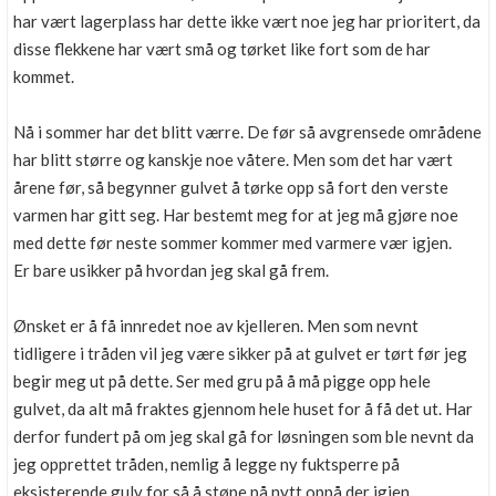
har vært lagerplass har dette ikke vært noe jeg har prioritert, da
disse flekkene har vært små og tørket like fort som de har
kommet.
Nå i sommer har det blitt værre. De før så avgrensede områdene
har blitt større og kanskje noe våtere. Men som det har vært
årene før, så begynner gulvet å tørke opp så fort den verste
varmen har gitt seg. Har bestemt meg for at jeg må gjøre noe
med dette før neste sommer kommer med varmere vær igjen.
Er bare usikker på hvordan jeg skal gå frem.
Ønsket er å få innredet noe av kjelleren. Men som nevnt
tidligere i tråden vil jeg være sikker på at gulvet er tørt før jeg
begir meg ut på dette. Ser med gru på å må pigge opp hele
gulvet, da alt må fraktes gjennom hele huset for å få det ut. Har
derfor fundert på om jeg skal gå for løsningen som ble nevnt da
jeg opprettet tråden, nemlig å legge ny fuktsperre på
eksisterende gulv for så å støpe på nytt oppå der igjen.