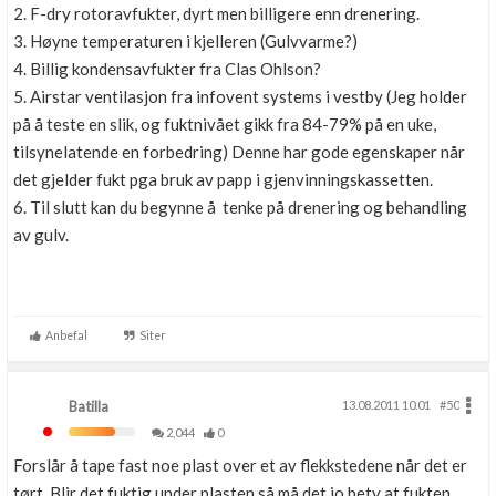
2. F-dry rotoravfukter, dyrt men billigere enn drenering.
3. Høyne temperaturen i kjelleren (Gulvvarme?)
4. Billig kondensavfukter fra Clas Ohlson?
5. Airstar ventilasjon fra infovent systems i vestby (Jeg holder
på å teste en slik, og fuktnivået gikk fra 84-79% på en uke,
tilsynelatende en forbedring) Denne har gode egenskaper når
det gjelder fukt pga bruk av papp i gjenvinningskassetten.
6. Til slutt kan du begynne å tenke på drenering og behandling
av gulv.
Anbefal
Siter
Batilla
13.08.2011 10.01
#50
2,044
0
Forslår å tape fast noe plast over et av flekkstedene når det er
tørt. Blir det fuktig under plasten så må det jo bety at fukten