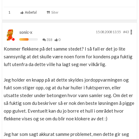
1
Anbefal
Siter
sonic-x
15.08.2008 13.55
#43
318
0
Kommer flekkene på det samme stedet? I så fall er det jo lite
sannsynlig at det skulle være noen form for kondens pga fuktig
luft utenfra da dette ville ha lagt seg mer vilkårlig.
Jeg holder en knapp på at dette skyldes jordoppvarmingen og
fukt som stiger opp, og at du har huller i fuktsperren, eller
utsatte steder under betongen hvor vann samler seg. Om det er
så fuktig som du beskriver så er nok den beste løsningen å pigge
opp gulvet. Eventuelt kan du jo borre et hull i området hvor
flekkene vises og se om du blir noe klokere av det :)
Jeg har som sagt akkurat samme problemet, men dette gir seg