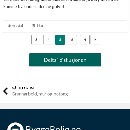
komme fra undersiden av gulvet.
Anbefal
Siter
3
4
5
6
Delta i diskusjonen
GÅ TIL FORUM
Grunnarbeid, mur og betong
ByggeBolig.no