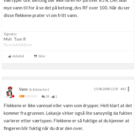
værtyper ute. Betong bør ikke ha en RF på over 85%, Det skal
Boligmappa+
mye vann til for å se det på betong, dvs RF over 100. Når du ser
Nytt
Få mer ut av Boligmappa
disse flekkene prater vi om fritt vann.
Signatur
Mvh Tom R
Spesialrådgiver
Anbefal
Siter
Vann
15.08.2008 12.05
#42
(trådstarter)
39
1
Flekkene er ikke vannsøl eller vann som drypper. Helt klart at det
kommer fra grunnen. Lekasje virker også lite sansynlig da fukten
varierer etter værtypen. Flekkene er så fuktige at du kjenner at
fingeren blir fuktig når du drar den over.