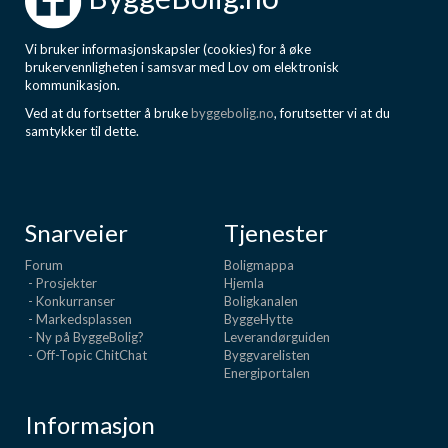
Vi bruker informasjonskapsler (cookies) for å øke
brukervennligheten i samsvar med Lov om elektronisk
kommunikasjon.
Ved at du fortsetter å bruke
byggebolig.no
, forutsetter vi at du
samtykker til dette.
Snarveier
Tjenester
Forum
Boligmappa
- Prosjekter
Hjemla
- Konkurranser
Boligkanalen
- Markedsplassen
ByggeHytte
- Ny på ByggeBolig?
Leverandørguiden
- Off-Topic ChitChat
Byggvarelisten
Energiportalen
Informasjon