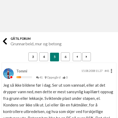
Last opp selv
Ta vare på fargekoder og kvitteringer
Verdi & økonomi
Din største investering
GÅ TIL FORUM
Grunnarbeid, mur og betong
Finn håndverkere
Søk blant 9000 bedrifter
3
4
5
6
Papirer som mangler
Skaff dokumentasjon som mangler
Tommi
15.08.2008 11.27
#41
41
Oppegård
0
Kundeservice
Jeg så ikke bildene før i dag. Ser ut som vannsøl, eller at det
Få svar på det du lurer på
drypper vann ned, men dette er mest sansynlig kapillært oppsug
fra grunn eller lekkasje. Sviktende plast under støpen, el.
Kom i gang med Boligmappa
Kondens ser ikke slik ut. Lei eller lån en fuktmåler, for å
Se din bolig? Klikk her
kontrollere utbredelsen, og hva som skjer ved forskjellige