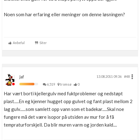
Noen som har erfaring eller meninger om denne løsningen?
Anbefal
Siter
jaf
13.08.2011 09.36
#48
6,519
tromsø
0
Har vært borti kjellergulv med fuktproblemer og nedstøpt
plast.....En eg kjenner hugget opp gulvet og fant plast mellom 2
lag gulv......som samlett opp vann som et badekar.....Skal noe
fungere må det være isopor på utsiden av mur for å få
tempraturforskjell. Da blir muren varm og jorden kald....