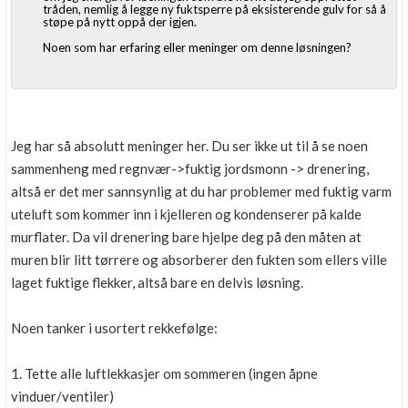
tråden, nemlig å legge ny fuktsperre på eksisterende gulv for så å
støpe på nytt oppå der igjen.
Noen som har erfaring eller meninger om denne løsningen?
Jeg har så absolutt meninger her. Du ser ikke ut til å se noen
sammenheng med regnvær->fuktig jordsmonn -> drenering,
altså er det mer sannsynlig at du har problemer med fuktig varm
uteluft som kommer inn i kjelleren og kondenserer på kalde
murflater. Da vil drenering bare hjelpe deg på den måten at
muren blir litt tørrere og absorberer den fukten som ellers ville
laget fuktige flekker, altså bare en delvis løsning.
Noen tanker i usortert rekkefølge:
1. Tette alle luftlekkasjer om sommeren (ingen åpne
vinduer/ventiler)