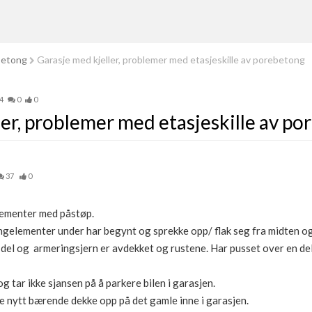
betong
Garasje med kjeller, problemer med etasjeskille av porebetong
4
0
0
ler, problemer med etasjeskille av p
37
0
lementer med påstøp.
gelementer under har begynt og sprekke opp/ flak seg fra midten og u
n del og armeringsjern er avdekket og rustene. Har pusset over en de
 tar ikke sjansen på å parkere bilen i garasjen.
e nytt bærende dekke opp på det gamle inne i garasjen.