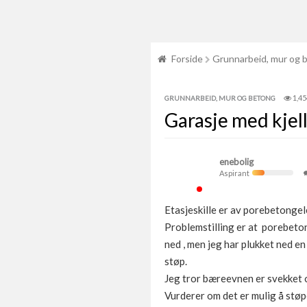
Forside
Grunnarbeid, mur og 
1,45
GRUNNARBEID, MUR OG BETONG
Garasje med kjel
enebolig
Aspirant
Etasjeskille er av porebetonge
Problemstilling er at porebeton
ned , men jeg har plukket ned e
støp.
Jeg tror bæreevnen er svekket og
Vurderer om det er mulig å støp