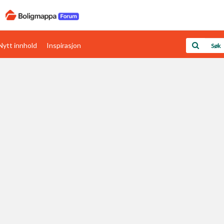
Nytt innhold
Inspirasjon
Boligens papirer
Den enkleste måten å få papirene i orden
rav
Verdi & økonomi
Din største investering
Papirer som mangler
Skaff dokumentasjon som mangler
Kom i gang med Boligmappa
Se din bolig? Klikk her