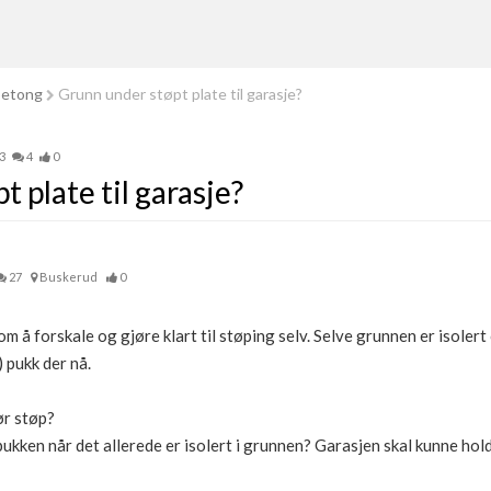
betong
Grunn under støpt plate til garasje?
3
4
0
 plate til garasje?
27
Buskerud
0
m å forskale og gjøre klart til støping selv. Selve grunnen er isolert
 pukk der nå.
ør støp?
 pukken når det allerede er isolert i grunnen? Garasjen skal kunne ho