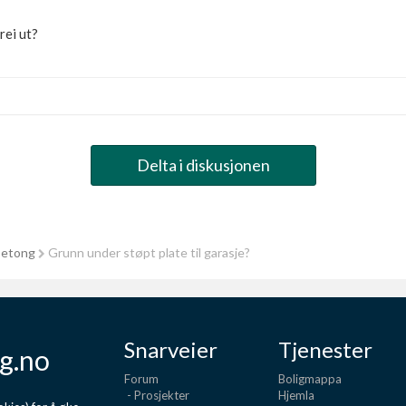
rei ut?
Delta i diskusjonen
betong
Grunn under støpt plate til garasje?
Snarveier
Tjenester
g.no
Forum
Boligmappa
- Prosjekter
Hjemla