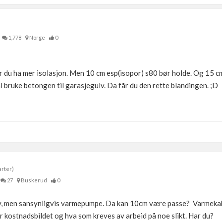
1,778
Norge
0
r du ha mer isolasjon. Men 10 cm esp(isopor) s80 bør holde. Og 15 c
l bruke betongen til garasjegulv. Da får du den rette blandingen. ;D
arter)
27
Buskerud
0
ulv, men sansynligvis varmepumpe. Da kan 10cm være passe? Varmekab
r kostnadsbildet og hva som kreves av arbeid på noe slikt. Har du?