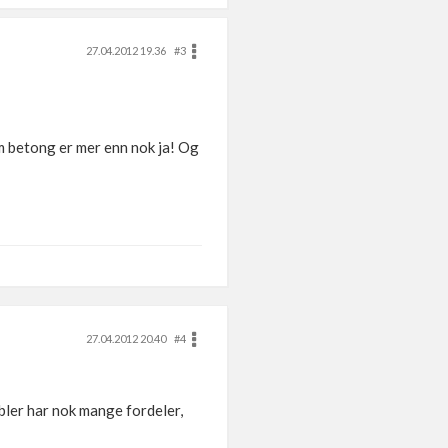
27.04.2012 19.36
#3
m betong er mer enn nok ja! Og
27.04.2012 20.40
#4
ler har nok mange fordeler,