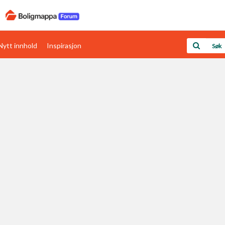
Nytt innhold
Inspirasjon
Boligens papirer
Den enkleste måten å få papirene i orden
rav
Verdi & økonomi
Din største investering
Papirer som mangler
Skaff dokumentasjon som mangler
Kom i gang med Boligmappa
Se din bolig? Klikk her