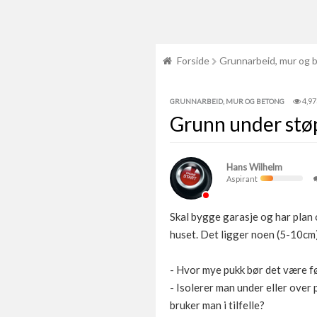
Forside
Grunnarbeid, mur og 
4,97
GRUNNARBEID, MUR OG BETONG
Grunn under støpt
Hans Wilhelm
Aspirant
Skal bygge garasje og har plan o
huset. Det ligger noen (5-10cm)
- Hvor mye pukk bør det være f
- Isolerer man under eller over
bruker man i tilfelle?