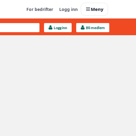
Meny
For bedrifter
Logg inn
Logg inn
Bli medlem
Last opp selv
Ta vare på fargekoder og kvitteringer
Finn håndverkere
Søk blant 9000 bedrifter
Kundeservice
Få svar på det du lurer på
Boligmappa+
Nytt
Få mer ut av Boligmappa