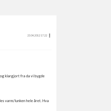
23.04.2012 17.22
 og klargjort fra da vi bygde
ldes varm/lunken hele året. Hva