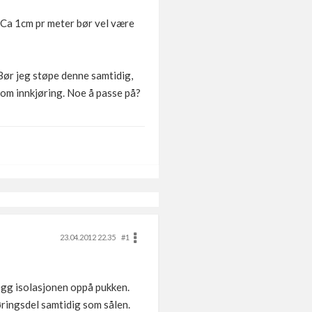
. Ca 1cm pr meter bør vel være
 Bør jeg støpe denne samtidig,
 som innkjøring. Noe å passe på?
23.04.2012 22.35
#1
Legg isolasjonen oppå pukken.
øringsdel samtidig som sålen.