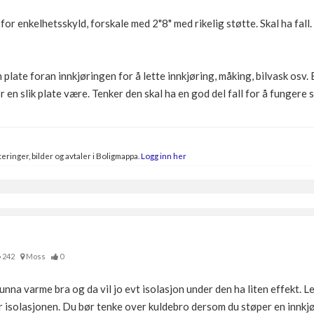
or enkelhetsskyld, forskale med 2"8" med rikelig støtte. Skal ha fall
n plate foran innkjøringen for å lette innkjøring, måking, bilvask osv.
ør en slik plate være. Tenker den skal ha en god del fall for å fungere
eringer, bilder og avtaler i Boligmappa.
Logg inn her
242
Moss
0
 unna varme bra og da vil jo evt isolasjon under den ha liten effekt. 
r isolasjonen. Du bør tenke over kuldebro dersom du støper en innkj