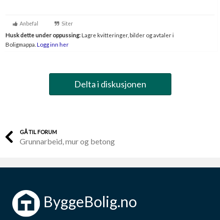
Boligmappa+
Nytt
Få mer ut av Boligmappa
Anbefal
Siter
Husk dette under oppussing:
Lagre kvitteringer, bilder og avtaler i
Boligmappa.
Logg inn her
Delta i diskusjonen
GÅ TIL FORUM
Grunnarbeid, mur og betong
ByggeBolig.no