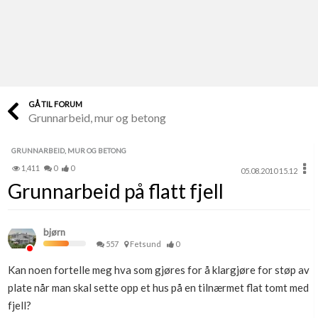
Last opp selv
Ta vare på fargekoder og kvitteringer
Verdi & økonomi
Din største investering
GÅ TIL FORUM
Grunnarbeid, mur og betong
Finn håndverkere
Søk blant 9000 bedrifter
GRUNNARBEID, MUR OG BETONG
1,411
0
0
05.08.2010 15.12
Papirer som mangler
Grunnarbeid på flatt fjell
Skaff dokumentasjon som mangler
Kundeservice
bjørn
Få svar på det du lurer på
557
Fetsund
0
Kan noen fortelle meg hva som gjøres for å klargjøre for støp av
Kom i gang med Boligmappa
plate når man skal sette opp et hus på en tilnærmet flat tomt med
Se din bolig? Klikk her
fjell?