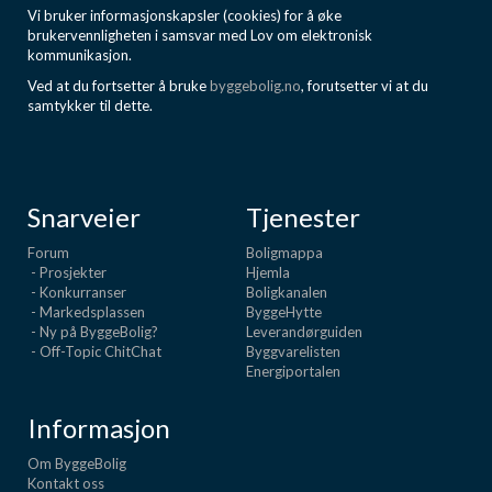
Vi bruker informasjonskapsler (cookies) for å øke
brukervennligheten i samsvar med Lov om elektronisk
kommunikasjon.
Ved at du fortsetter å bruke
byggebolig.no
, forutsetter vi at du
samtykker til dette.
Snarveier
Tjenester
Forum
Boligmappa
- Prosjekter
Hjemla
- Konkurranser
Boligkanalen
- Markedsplassen
ByggeHytte
- Ny på ByggeBolig?
Leverandørguiden
- Off-Topic ChitChat
Byggvarelisten
Energiportalen
Informasjon
Om ByggeBolig
Kontakt oss