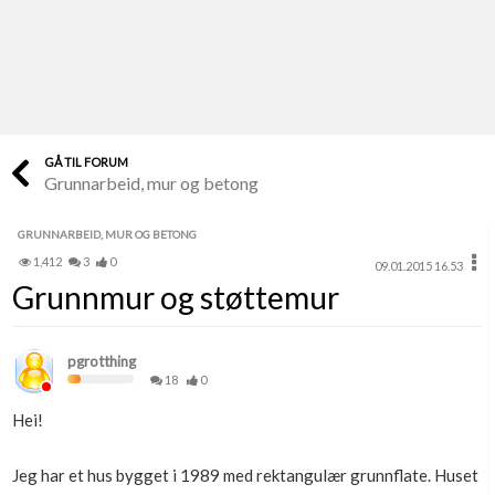
Last opp selv
Ta vare på fargekoder og kvitteringer
Verdi & økonomi
Din største investering
GÅ TIL FORUM
Grunnarbeid, mur og betong
Finn håndverkere
Søk blant 9000 bedrifter
GRUNNARBEID, MUR OG BETONG
1,412
3
0
09.01.2015 16.53
Papirer som mangler
Grunnmur og støttemur
Skaff dokumentasjon som mangler
Kundeservice
pgrotthing
Få svar på det du lurer på
18
0
Hei!
Kom i gang med Boligmappa
Se din bolig? Klikk her
Jeg har et hus bygget i 1989 med rektangulær grunnflate. Huset