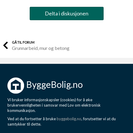
Skriver her som privatperson om ikke annet er beskrevet.
Delta i diskusjonen
GÅ TIL FORUM
Grunnarbeid, mur og betong
ByggeBolig.no
Vi bruker informasjonskapsler (cookies) for å øke
brukervennligheten i samsvar med Lov om elektronisk
kommunikasjon.
Ved at du fortsetter å bruke
byggebolig.no
, forutsetter vi at du
samtykker til dette.