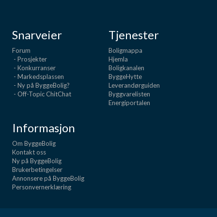
Snarveier
Tjenester
Forum
Boligmappa
- Prosjekter
Hjemla
- Konkurranser
Boligkanalen
- Markedsplassen
ByggeHytte
- Ny på ByggeBolig?
Leverandørguiden
- Off-Topic ChitChat
Byggvarelisten
Energiportalen
Informasjon
Om ByggeBolig
Kontakt oss
Ny på ByggeBolig
Brukerbetingelser
Annonsere på ByggeBolig
Personvernerklæring