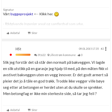
Signatur
Vårt
byggeprosjekt
<-- Klikk her.
- Rådgivende ingeniør areal og samferdsel som yrke.
- Personlig opptatt av byggtekniske løsninger. Har også et lite
gravefirma sammen med min far.
Anbefal
Siter
Skriver her som privatperson om ikke annet er beskrevet.
HSt
09.01.2015 17.35
#2
39,622
Lillestrøm kommune
0
Slik jeg forstår det så står den normalt på bakveggen. Vi lagde
en slik utstikk på en garasje jeg hjalp til med, på den måten fikk vi
avstivet bakveggen uten en vegg innover. Er det godt armert så
pleier det jo å tåle en god trøkk. Trodde ikke vegger ville bøye
seg etter at betongen er herdet uten at du skulle se sprekker.
Men betongfag er ikke min sterkeste side, så tar jeg feil ?
Anbefal
Siter