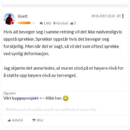
Knett
09.01.2015 18.22
#3
1,463
Harstad
0
Hvis alt beveger seg i samme retning vil det ikke nødvendigvis
oppstå sprekker. Sprekker oppstår hvis det beveger seg
forskjellig. Men når det er sagt, så vil det som oftest sprekke
ved synlig deformasjon.
Jag skjønte det annerledes, at muren stod på et høyere nivå for
å støtte opp høyere nivå av terrenget.
Signatur
Vårt
byggeprosjekt
<-- Klikk her.
- Rådgivende ingeniør areal og samferdsel som yrke.
- Personlig opptatt av byggtekniske løsninger. Har også et lite
gravefirma sammen med min far.
Anbefal
Siter