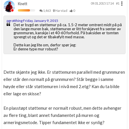
Knett
09.01.2015 17.14
#1
1,463
Harstad
0
pgrotthing Friday, January 9, 2015
Det er bygd en støttemur på ca. 1.5-2 meter omtrent midt på på
den lange muren bak, støttemuren er litt forskjøvet fra senter av
grunnmuren, kanskje i et 40-60 forhold. På baksiden er tomten
sprengt ut og det er tibakefylt med masse.
Dette kan jeg lite om, derfor spør jeg:
Er denne type mur robust?
Dette skjønte jeg ikke. Er støttemuren parallell med grunnmuren
eller står den normalt på grunnmuren? Står begge i samme
høyde eller står støttemuren i nivå med 2.etg? Kan du ta bilde
eller lage en skisse?
En plasstøpt støttemur er normalt robust, men dette avhenger
av flere ting, blant annet fundamentet på muren og
armeringsmetode. Tipper fundamentet ikke er synlig?