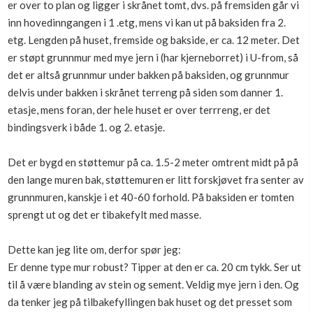
er over to plan og ligger i skrånet tomt, dvs. på fremsiden går vi
Boligmappa+
inn hovedinngangen i 1 .etg, mens vi kan ut på baksiden fra 2.
Nytt
Få mer ut av Boligmappa
etg. Lengden på huset, fremside og bakside, er ca. 12 meter. Det
er støpt grunnmur med mye jern i (har kjerneborret) i U-from, så
det er altså grunnmur under bakken på baksiden, og grunnmur
delvis under bakken i skrånet terreng på siden som danner 1.
etasje, mens foran, der hele huset er over terrreng, er det
bindingsverk i både 1. og 2. etasje.
Det er bygd en støttemur på ca. 1.5-2 meter omtrent midt på på
den lange muren bak, støttemuren er litt forskjøvet fra senter av
grunnmuren, kanskje i et 40-60 forhold. På baksiden er tomten
sprengt ut og det er tibakefylt med masse.
Dette kan jeg lite om, derfor spør jeg:
Er denne type mur robust? Tipper at den er ca. 20 cm tykk. Ser ut
til å være blanding av stein og sement. Veldig mye jern i den. Og
da tenker jeg på tilbakefyllingen bak huset og det presset som