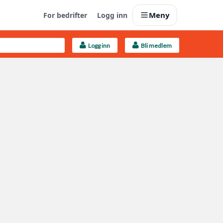
Meny
For bedrifter
Logg inn
Logg inn
Bli medlem
Last opp selv
Ta vare på fargekoder og kvitteringer
Finn håndverkere
Søk blant 9000 bedrifter
Kundeservice
Få svar på det du lurer på
Boligmappa+
Nytt
Få mer ut av Boligmappa