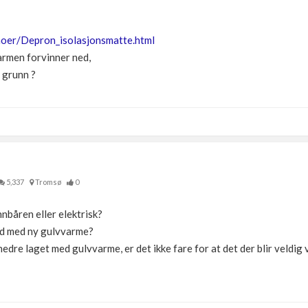
hoer/Depron_isolasjonsmatte.html
varmen forvinner ned,
a grunn ?
5,337
Tromsø
0
nbåren eller elektrisk?
ed med ny gulvvarme?
edre laget med gulvvarme, er det ikke fare for at det der blir veldig