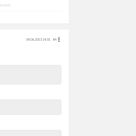
munen.
04.06.2013 14.01
#4