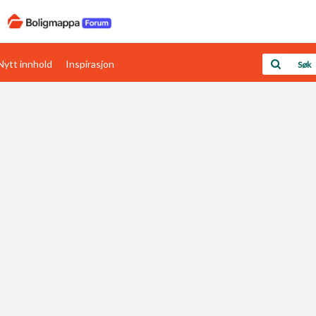
Nytt innhold
Inspirasjon
Boligens papirer
Den enkleste måten å få papirene i orden
rav
Verdi & økonomi
Din største investering
Papirer som mangler
Skaff dokumentasjon som mangler
Kom i gang med Boligmappa
Se din bolig? Klikk her