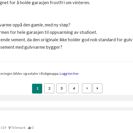
gnet for å holde garasjen frostfri om vinteren.
ulvarme oppå den gamle, med ny støp?
armen for hele garasjen til oppvarming av studioet.
nde sement, da den originale ikke holder god nok standard for gulv t
d sement med gulvvarme bygger?
eringer, bilder og avtaler i Boligmappa.
Logg inn her
1
2
3
4
119
Telemark
0