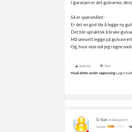
I garasjen er det gulvarme, desi
Så er spørsmålet:
Er det en god ide å legge ny g
Det blir upraktisk å bruke gulv
Må unnsett legge på gulvavrette
Og, hvor mye må jeg regne me
Anbefal
Siter
Husk dette under oppussing:
Lagre kvitt
G-Sun
(trådstarter)
Junior