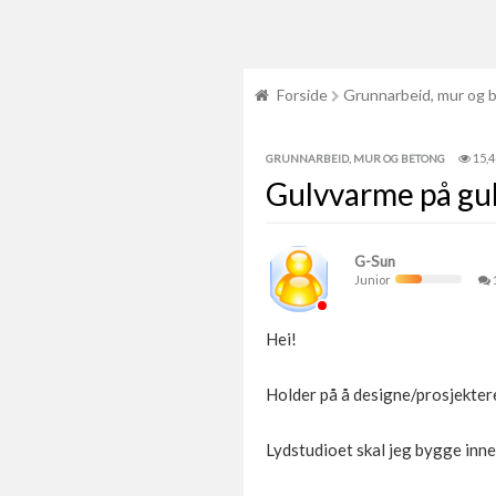
Forside
Grunnarbeid, mur og 
15,
GRUNNARBEID, MUR OG BETONG
Gulvvarme på gu
G-Sun
Junior
Hei!
Holder på å designe/prosjektere 
Lydstudioet skal jeg bygge inne 