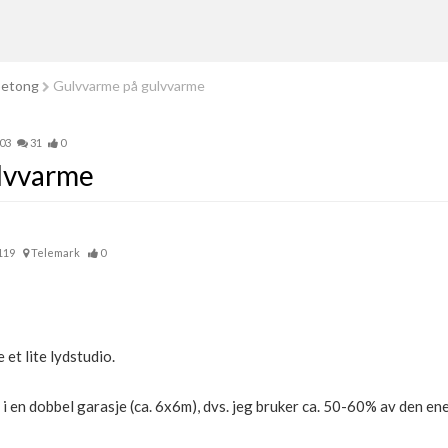
betong
Gulvvarme på gulvvarme
403
31
0
lvvarme
119
Telemark
0
et lite lydstudio.
i en dobbel garasje (ca. 6x6m), dvs. jeg bruker ca. 50-60% av den ene 