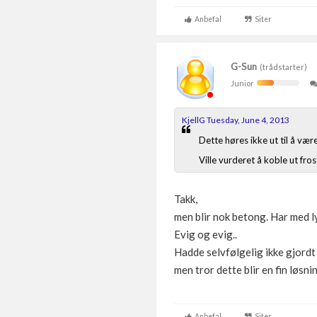
Anbefal
Siter
G-Sun
(trådstarter)
Junior
KjellG Tuesday, June 4, 2013
Dette høres ikke ut til å vær
Ville vurderet å koble ut fro
Takk,
men blir nok betong. Har med l
Evig og evig..
Hadde selvfølgelig ikke gjordt 
men tror dette blir en fin løsn
Anbefal
Siter