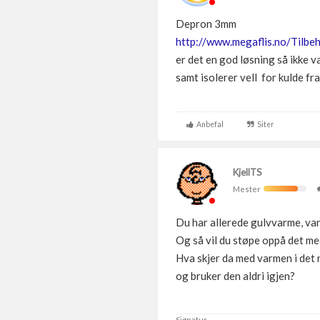
Depron 3mm
http://www.megaflis.no/Tilbe
er det en god løsning så ikke 
samt isolerer vell for kulde fr
Anbefal
Siter
KjellTS
Mester
Du har allerede gulvvarme, van
Og så vil du støpe oppå det m
Hva skjer da med varmen i det n
og bruker den aldri igjen?
Signatur