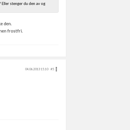
? Eller stenger du den av og
ke den.
en frostfri.
04.06.2013 15.10
#5