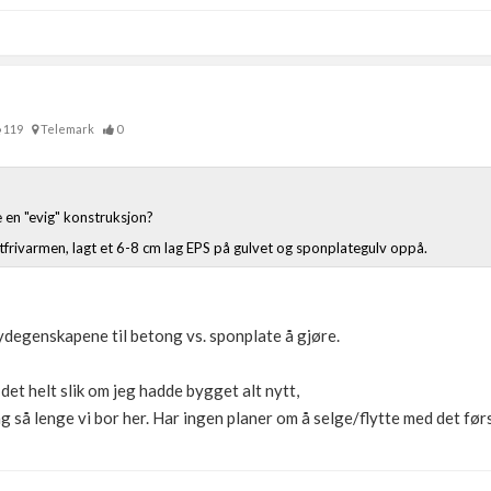
119
Telemark
0
e en "evig" konstruksjon?
stfrivarmen, lagt et 6-8 cm lag EPS på gulvet og sponplategulv oppå.
ydegenskapene til betong vs. sponplate å gjøre.
det helt slik om jeg hadde bygget alt nytt,
ing så lenge vi bor her. Har ingen planer om å selge/flytte med det fø