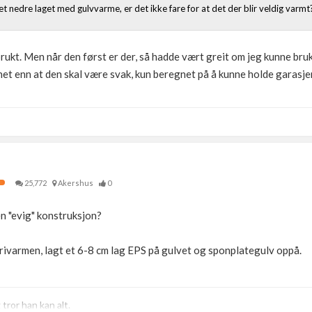
 nedre laget med gulvvarme, er det ikke fare for at det der blir veldig varmt
 brukt. Men når den først er der, så hadde vært greit om jeg kunne bru
net enn at den skal være svak, kun beregnet på å kunne holde garasjen
25,772
Akershus
0
en "evig" konstruksjon?
tfrivarmen, lagt et 6-8 cm lag EPS på gulvet og sponplategulv oppå.
ror han kan alt.