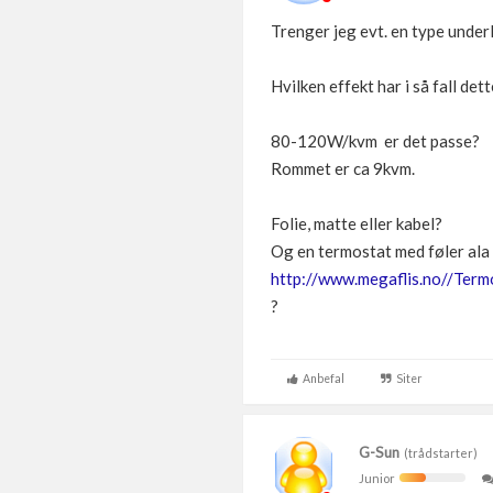
Trenger jeg evt. en type unde
Hvilken effekt har i så fall de
80-120W/kvm er det passe?
Rommet er ca 9kvm.
Folie, matte eller kabel?
Og en termostat med føler ala 
http://www.megaflis.no//Ter
?
Anbefal
Siter
G-Sun
(trådstarter)
Junior