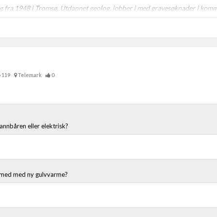
ig fra 1948 i Tromsø. Utdannet geolog, jobber i med gravesøknader i kom
119
Telemark
0
annbåren eller elektrisk?
t med med ny gulvvarme?