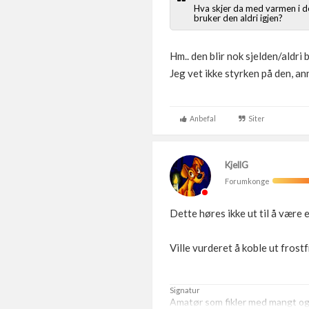
Hva skjer da med varmen i det
bruker den aldri igjen?
Hm.. den blir nok sjelden/aldri
Jeg vet ikke styrken på den, an
Anbefal
Siter
KjellG
Forumkonge
Dette høres ikke ut til å være 
Ville vurderet å koble ut fros
Signatur
Amatør som fikler med mangt og t