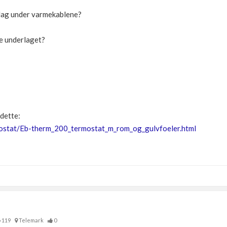
rlag under varmekablene?
tte underlaget?
dette:
mostat/Eb-therm_200_termostat_m_rom_og_gulvfoeler.html
119
Telemark
0