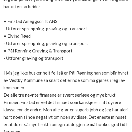
har utført arbeider:
• Finstad Anleggsdrift ANS
- Utfører sprengning, graving og transport.
• Eivind Røed
- Utfører sprengning, graving og transport
• Pål Rønning Graving & Transport
- Utfører graving og transport
Hvis jeg ikke husker helt feil så er Pål Rønning han som blir hyret
av Vestby Kommune så snart det er noe som må gjøres i regi av
kommunen.
De alle tre nevnte firmaene er svært seriøse og mye brukt
Firmaer. Finstad er vel det firmaet som kanskje er i litt dyrere
klasse enn de andre. Men alle gjør en superb jobb og jeg har aldri
hørt noen si noe negativt om noen av disse. Det eneste minuset
er at de er så mye brukt i omegn at de gjerne må bookes god tid i
forveien.