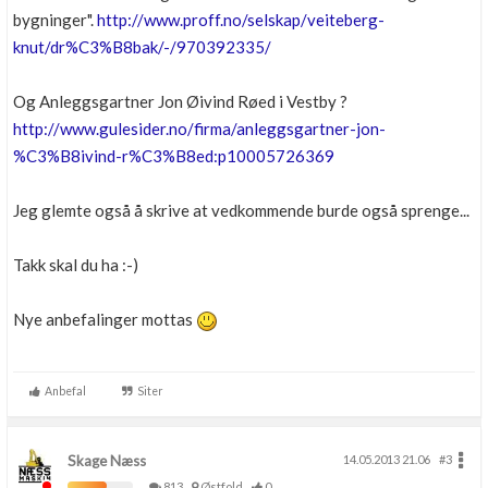
bygninger".
http://www.proff.no/selskap/veiteberg-
knut/dr%C3%B8bak/-/970392335/
Og Anleggsgartner Jon Øivind Røed i Vestby ?
http://www.gulesider.no/firma/anleggsgartner-jon-
%C3%B8ivind-r%C3%B8ed:p10005726369
Jeg glemte også å skrive at vedkommende burde også sprenge...
Takk skal du ha :-)
Nye anbefalinger mottas
Anbefal
Siter
Skage Næss
14.05.2013 21.06
#3
813
Østfold
0