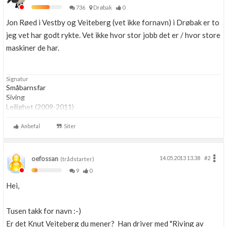
736
Drøbak
0
Jon Røed i Vestby og Veiteberg (vet ikke fornavn) i Drøbak er to
jeg vet har godt rykte. Vet ikke hvor stor jobb det er / hvor store
maskiner de har.
Signatur
Småbarnsfar
Siving
Leilighet (2009-2011)
Husprosjekt (2011-2020)
Hytteprosjekt (2016- )
Anbefal
Siter
Husprosjekt (2021- )
oefossan
14.05.2013 13.38
#2
(trådstarter)
9
0
Hei,
Tusen takk for navn :-)
Er det Knut Veiteberg du mener? Han driver med "Riving av