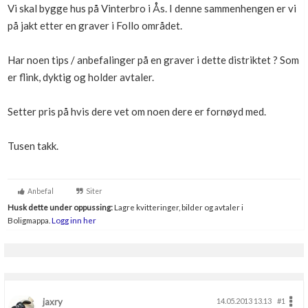
Vi skal bygge hus på Vinterbro i Ås. I denne sammenhengen er vi
Boligmappa+
på jakt etter en graver i Follo området.
Nytt
Få mer ut av Boligmappa
Har noen tips / anbefalinger på en graver i dette distriktet ? Som
er flink, dyktig og holder avtaler.
Setter pris på hvis dere vet om noen dere er fornøyd med.
Tusen takk.
Anbefal
Siter
Husk dette under oppussing:
Lagre kvitteringer, bilder og avtaler i
Boligmappa.
Logg inn her
jaxry
14.05.2013 13.13
#1