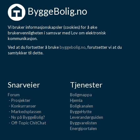
ByggeBolig.no
Vi bruker informasjonskapsler (cookies) for å øke
brukervennligheten i samsvar med Lov om elektronisk
kommunikasjon.
Ved at du fortsetter å bruke
byggebolig.no
, forutsetter vi at du
samtykker til dette.
Snarveier
Tjenester
Forum
Boligmappa
- Prosjekter
Hjemla
- Konkurranser
Boligkanalen
- Markedsplassen
ByggeHytte
- Ny på ByggeBolig?
Leverandørguiden
- Off-Topic ChitChat
Byggvarelisten
Energiportalen