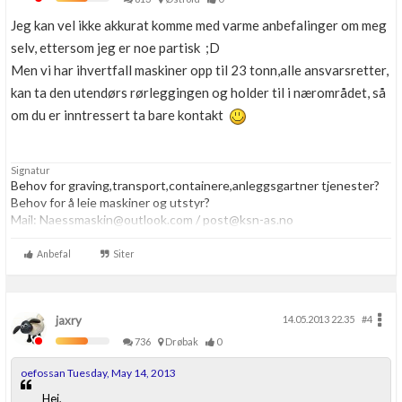
Jeg kan vel ikke akkurat komme med varme anbefalinger om meg
selv, ettersom jeg er noe partisk ;D
Men vi har ihvertfall maskiner opp til 23 tonn,alle ansvarsretter,
kan ta den utendørs rørleggingen og holder til i nærområdet, så
om du er inntressert ta bare kontakt
Signatur
Behov for graving,transport,containere,anleggsgartner tjenester?
Behov for å leie maskiner og utstyr?
Mail: Naessmaskin@outlook.com / post@ksn-as.no
www.ksn-as.no
Tlf:48018107 | PM
Anbefal
Siter
jaxry
14.05.2013 22.35
#4
736
Drøbak
0
oefossan Tuesday, May 14, 2013
Hei,