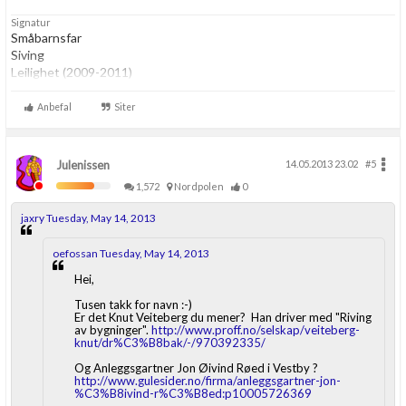
Signatur
Småbarnsfar
Siving
Leilighet (2009-2011)
Husprosjekt (2011-2020)
Hytteprosjekt (2016- )
Anbefal
Siter
Husprosjekt (2021- )
Julenissen
14.05.2013 23.02
#5
1,572
Nordpolen
0
jaxry Tuesday, May 14, 2013
oefossan Tuesday, May 14, 2013
Hei,
Tusen takk for navn :-)
Er det Knut Veiteberg du mener? Han driver med "Riving
av bygninger".
http://www.proff.no/selskap/veiteberg-
knut/dr%C3%B8bak/-/970392335/
Og Anleggsgartner Jon Øivind Røed i Vestby ?
http://www.gulesider.no/firma/anleggsgartner-jon-
%C3%B8ivind-r%C3%B8ed:p10005726369