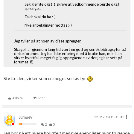
Jeg glemte også å skrive at vedkommende burde også
sprenge...
Takk skal du ha :-)
Nye anbefalinger mottas :-)
Jeg tviler på at noen av disse sprenger.
Skage har gjennom lang tid vært en god og seriøs bidragsyter på
dette forumet. Jeg har ikke erfaring med å bruke han, men han
virker hvertfall meget faglig oppegående av det jeg har sett på
forumet 8)
Støtte den, virker som en meget seriøs fyr
Anbefal
Siter
Jumpey
12.07.2013 11.08
#6
2
0
Jeg bor på ett nyere boligfelt med nye eneboliger hvor følgende