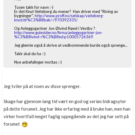
Tusen takk for navn :-)
Er det Knut Veiteberg du mener? Han driver med "Riving av
bygninger".
http://www.proff.no/selskap/veiteberg-
knut/dr%C3%B8bak/-/970392335/
Og Anleggsgartner Jon Øivind Røed i Vestby ?
http://www.gulesider.no/firma/anleggsgartner-jon-
%C3%B8ivind-r%C3%B8ed:p10005726369
Jeg glemte også å skrive at vedkommende burde også sprenge...
Takk skal du ha :-)
Nye anbefalinger mottas :-)
Jeg tviler på at noen av disse sprenger.
Skage har gjennom lang tid vært en god og seriøs bidragsyter
på dette forumet. Jeg har ikke erfaring med å bruke han, men han
virker hvertfall meget faglig oppegående av det jeg har sett på
forumet