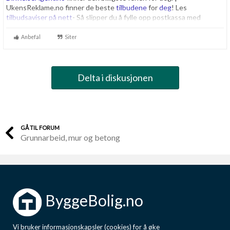
UkensReklame.no finner de beste
tilbudene
for
deg
! Les
tilbudsaviser på nett
- Så slipper du å fylle opp postkassa med
uadressert reklame! Finn
beste
tilbud fra
Elkjøp
og
Lefdal
Anbefal
Siter
Delta i diskusjonen
GÅ TIL FORUM
Grunnarbeid, mur og betong
ByggeBolig.no
Vi bruker informasjonskapsler (cookies) for å øke