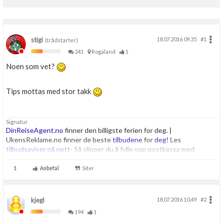
stigi
18.07.2016 09.35
#1
(trådstarter)
241
Rogaland
1
Noen som vet?
Tips mottas med stor takk
Signatur
DinReiseAgent.no
finner den billigste ferien for deg. |
UkensReklame.no finner de beste
tilbudene
for
deg
! Les
tilbudsaviser på nett
- Så slipper du å fylle opp postkassa med
uadressert reklame! Finn
beste
tilbud fra
Elkjøp
og
Lefdal
1
Anbefal
Siter
kjegl
18.07.2016 10.49
#2
194
1