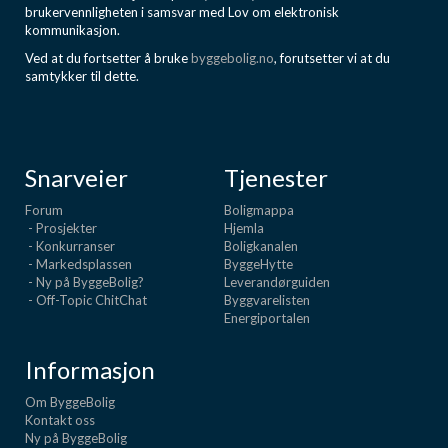
brukervennligheten i samsvar med Lov om elektronisk
kommunikasjon.
Ved at du fortsetter å bruke
byggebolig.no
, forutsetter vi at du
samtykker til dette.
Snarveier
Tjenester
Forum
Boligmappa
- Prosjekter
Hjemla
- Konkurranser
Boligkanalen
- Markedsplassen
ByggeHytte
- Ny på ByggeBolig?
Leverandørguiden
- Off-Topic ChitChat
Byggvarelisten
Energiportalen
Informasjon
Om ByggeBolig
Kontakt oss
Ny på ByggeBolig