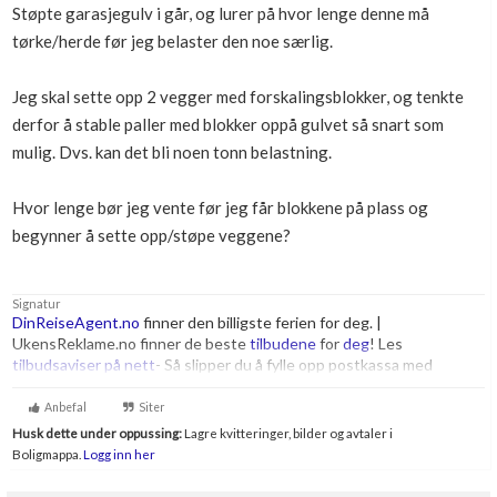
Støpte garasjegulv i går, og lurer på hvor lenge denne må
Boligmappa+
tørke/herde før jeg belaster den noe særlig.
Nytt
Få mer ut av Boligmappa
Jeg skal sette opp 2 vegger med forskalingsblokker, og tenkte
derfor å stable paller med blokker oppå gulvet så snart som
mulig. Dvs. kan det bli noen tonn belastning.
Hvor lenge bør jeg vente før jeg får blokkene på plass og
begynner å sette opp/støpe veggene?
Signatur
DinReiseAgent.no
finner den billigste ferien for deg. |
UkensReklame.no finner de beste
tilbudene
for
deg
! Les
tilbudsaviser på nett
- Så slipper du å fylle opp postkassa med
uadressert reklame! Finn
beste
tilbud fra
Elkjøp
og
Lefdal
Anbefal
Siter
Husk dette under oppussing:
Lagre kvitteringer, bilder og avtaler i
Boligmappa.
Logg inn her