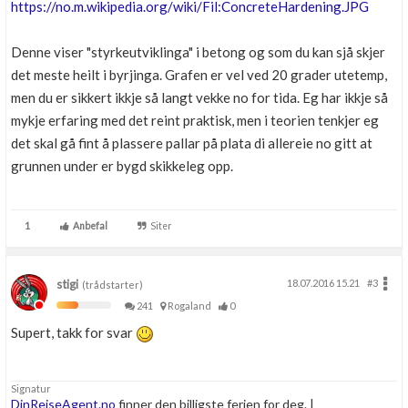
https://no.m.wikipedia.org/wiki/Fil:ConcreteHardening.JPG
Denne viser "styrkeutviklinga" i betong og som du kan sjå skjer
det meste heilt i byrjinga. Grafen er vel ved 20 grader utetemp,
men du er sikkert ikkje så langt vekke no for tida. Eg har ikkje så
mykje erfaring med det reint praktisk, men i teorien tenkjer eg
det skal gå fint å plassere pallar på plata di allereie no gitt at
grunnen under er bygd skikkeleg opp.
1
Anbefal
Siter
stigi
18.07.2016 15.21
#3
(trådstarter)
241
Rogaland
0
Supert, takk for svar
Signatur
DinReiseAgent.no
finner den billigste ferien for deg. |