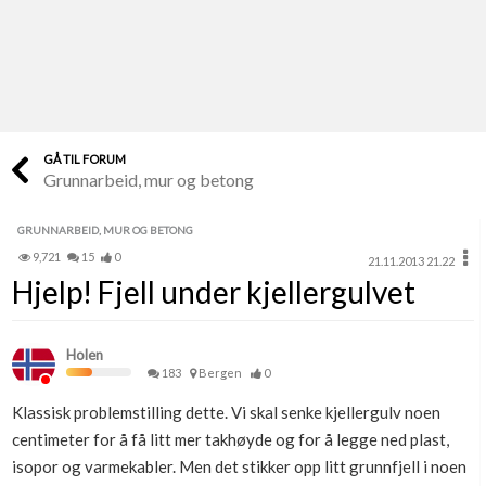
Last opp selv
Ta vare på fargekoder og kvitteringer
Verdi & økonomi
Din største investering
GÅ TIL FORUM
Grunnarbeid, mur og betong
Finn håndverkere
Søk blant 9000 bedrifter
GRUNNARBEID, MUR OG BETONG
9,721
15
0
21.11.2013 21.22
Papirer som mangler
Hjelp! Fjell under kjellergulvet
Skaff dokumentasjon som mangler
Kundeservice
Holen
Få svar på det du lurer på
183
Bergen
0
Klassisk problemstilling dette. Vi skal senke kjellergulv noen
Kom i gang med Boligmappa
centimeter for å få litt mer takhøyde og for å legge ned plast,
Se din bolig? Klikk her
isopor og varmekabler. Men det stikker opp litt grunnfjell i noen