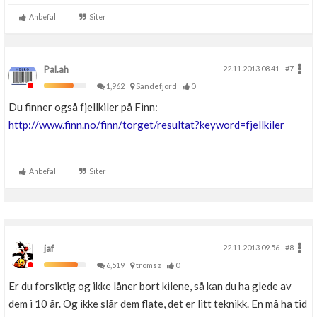
Anbefal
Siter
Pal.ah
22.11.2013 08.41
#7
1,962
Sandefjord
0
Du finner også fjellkiler på Finn:
http://www.finn.no/finn/torget/resultat?keyword=fjellkiler
Anbefal
Siter
jaf
22.11.2013 09.56
#8
6,519
tromsø
0
Er du forsiktig og ikke låner bort kilene, så kan du ha glede av
dem i 10 år. Og ikke slår dem flate, det er litt teknikk. En må ha tid