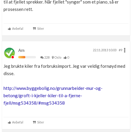
til at fjellet sprekker. Når fjellet "synger" som et piano, så er
prosessen rett.
Anbefal
Siter
Arn
22.11.2013 10.03
#9
228
Oslo
0
Jeg brukte kiler fra forbruksimport. Jeg var veldig fornøyd med
disse.
http://www.byggebolig.no/grunnarbeider-mur-og-
betong/groft-i-kjeller-kiler-til-a-fjerne-
fjell/msg534358/#msg534358
Anbefal
Siter