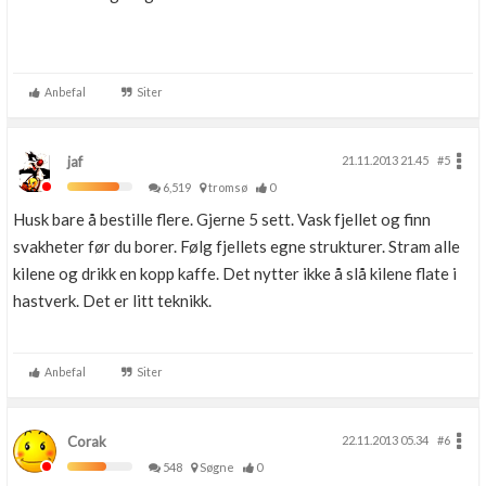
Anbefal
Siter
jaf
21.11.2013 21.45
#5
6,519
tromsø
0
Husk bare å bestille flere. Gjerne 5 sett. Vask fjellet og finn
svakheter før du borer. Følg fjellets egne strukturer. Stram alle
kilene og drikk en kopp kaffe. Det nytter ikke å slå kilene flate i
hastverk. Det er litt teknikk.
Anbefal
Siter
Corak
22.11.2013 05.34
#6
548
Søgne
0