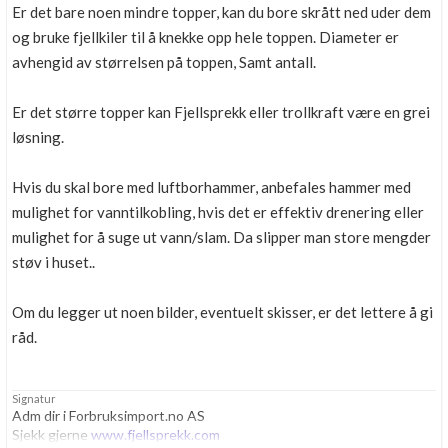
Er det bare noen mindre topper, kan du bore skrått ned uder dem
og bruke fjellkiler til å knekke opp hele toppen. Diameter er
avhengid av størrelsen på toppen, Samt antall.
Er det større topper kan Fjellsprekk eller trollkraft være en grei
løsning.
Hvis du skal bore med luftborhammer, anbefales hammer med
mulighet for vanntilkobling, hvis det er effektiv drenering eller
mulighet for å suge ut vann/slam. Da slipper man store mengder
støv i huset..
Om du legger ut noen bilder, eventuelt skisser, er det lettere å gi
råd.
Signatur
Adm dir i Forbruksimport.no AS
Sjekk gjerne
www.fjellsprekk.com