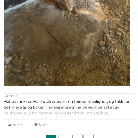
Signatur
Hobbysnekker. Har totalrenovert en femroms leilighet, og takk for
det. Flere år på baken i jernvareforetning. Arvelig belastet av
opphavet som har tegnet og bygget litt for mange hus.
Forakter få, men folk som pynter huset sitt med blinkende juletrelys
Anbefal
Siter
bør få buksevann.