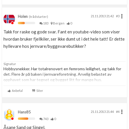
Holen
21.11.2013 21.42
#3
(trådstarter)
183
Bergen
0
Takk for raske og gode svar. Fant en youtube-video som viser
hvordan bruker fjellkiler, ser ikke dumt ut i det hele tatt! Er dette
hyllevare hos jernvare/byggevarebutikker?
Signatur
Hobbysnekker. Har totalrenovert en femroms leilighet, og takk for
det. Flere år på baken i jernvareforetning. Arvelig belastet av
opphavet som har tegnet og bygget litt for mange hus.
Forakter få, men folk som pynter huset sitt med blinkende juletrelys
Anbefal
Siter
bør få buksevann.
Hans85
21.11.2013 21.44
#4
743
0
Åsane Sand og Singel.