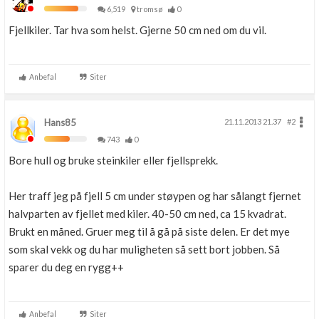
6,519
tromsø
0
Fjellkiler. Tar hva som helst. Gjerne 50 cm ned om du vil.
Anbefal
Siter
Hans85
21.11.2013 21.37
#2
743
0
Bore hull og bruke steinkiler eller fjellsprekk.
Her traff jeg på fjell 5 cm under støypen og har sålangt fjernet
halvparten av fjellet med kiler. 40-50 cm ned, ca 15 kvadrat.
Brukt en måned. Gruer meg til å gå på siste delen. Er det mye
som skal vekk og du har muligheten så sett bort jobben. Så
sparer du deg en rygg++
Anbefal
Siter