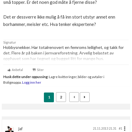
små topper. Er det noen god måte å fjerne disse?
Boligmappa+
Nytt
Få mer ut av Boligmappa
Det er dessverre ikke mulig å få inn stort utstyr annet enn
borhammer, meisler etc. Hva tenker ekspertene?
Signatur
Hobbysnekker. Har totalrenovert en femroms leilighet, og takk for
det. Flere år på baken i jernvareforetning. Arvelig belastet av
opphavet som har tegnet og bygget litt for mange hus.
Forakter få, men folk som pynter huset sitt med blinkende juletrelys
Anbefal
Siter
bør få buksevann.
Husk dette under oppussing:
Lagre kvitteringer, bilder og avtaler i
Boligmappa.
Logg inn her
1
2
jaf
21.11.2013 21.31
#1