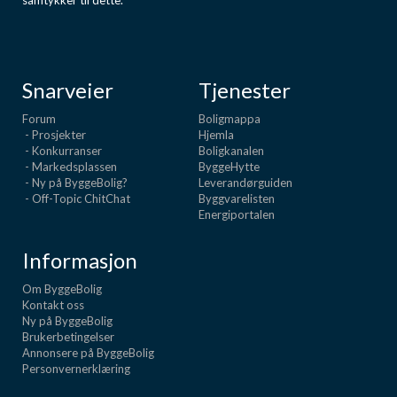
samtykker til dette.
Snarveier
Tjenester
Forum
Boligmappa
- Prosjekter
Hjemla
- Konkurranser
Boligkanalen
- Markedsplassen
ByggeHytte
- Ny på ByggeBolig?
Leverandørguiden
- Off-Topic ChitChat
Byggvarelisten
Energiportalen
Informasjon
Om ByggeBolig
Kontakt oss
Ny på ByggeBolig
Brukerbetingelser
Annonsere på ByggeBolig
Personvernerklæring