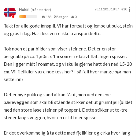
Holen
23.11.2013 18.37
#10
(trådstarter)
183
Bergen
0
Takk for alle gode innspill. Vi har fortsatt og lempe ut pukk, stein
og grus i dag. Har dessverre ikke transportbelte.
Tok noen et par bilder som viser steinene. Det er en stor
bergnabb på ca. 1,60m x 1m som er relativt flat. Ingen spisser.
Den ligger midt i rommet, og vi skulle gjerne hatt den ned 15-20
cm. Vil fjellkiler være noe tess her? I så fall hvor mange bør man
sette inn?
Det er mye pukk og sand vi kan få ut, men ved den ene
bæreveggen som skal bli stående stikker det ut grunnfjell (bildet
med den store løse steinen på toppen). Dette stikker ut to-tre
steder langs veggen, hvor en er litt mer spisset.
Er det overkommelig å ta dette med fjellkiler og cirka hvor lang