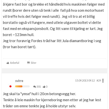
å kjøre fast bor og brekke et håndledd hvis maskinen følger med
rundt (borer dere uten så tenk i alle fall på hva som motorhuset
vil treffe hvis det følger med rundt). Jeg vil tro at et billig
borstativ også vil fungere, med utleie utgaven boltet vi dette
fast med en ekspansjonsbolt. Og litt vann til kjøling er lurt. Jeg
boret ~123mm hull.
Jeg tror forøvrig Fordes tråd har litt Jula diamantboring i seg
(tror han boret tørt).
Anbefal
Siter
svirre
15.09.2013 09.12
#29
301
0
Jeg skal ta "ymse" hull i 20cm betongvegg her.
Tenkte å leie maskin for kjerneboring men etter at jeg har lest
tråder om emne tenkte jeg å holde utstyr selv.