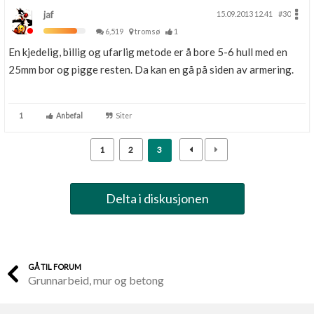
jaf
15.09.2013 12.41
#30
6,519
tromsø
1
En kjedelig, billig og ufarlig metode er å bore 5-6 hull med en
25mm bor og pigge resten. Da kan en gå på siden av armering.
1
Anbefal
Siter
1
2
3
Delta i diskusjonen
GÅ TIL FORUM
Grunnarbeid, mur og betong