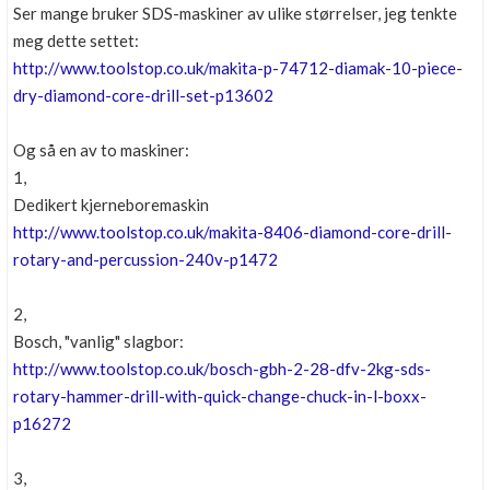
Ser mange bruker SDS-maskiner av ulike størrelser, jeg tenkte
meg dette settet:
http://www.toolstop.co.uk/makita-p-74712-diamak-10-piece-
dry-diamond-core-drill-set-p13602
Og så en av to maskiner:
1,
Dedikert kjerneboremaskin
http://www.toolstop.co.uk/makita-8406-diamond-core-drill-
rotary-and-percussion-240v-p1472
2,
Bosch, "vanlig" slagbor:
http://www.toolstop.co.uk/bosch-gbh-2-28-dfv-2kg-sds-
rotary-hammer-drill-with-quick-change-chuck-in-l-boxx-
p16272
3,