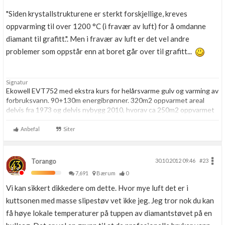
"Siden krystallstrukturene er sterkt forskjellige, kreves
oppvarming til over 1200 °C (i fravær av luft) for å omdanne
diamant til grafitt.". Men i fravær av luft er det vel andre
problemer som oppstår enn at boret går over til grafitt...
Signatur
Ekowell EVT752 med ekstra kurs for helårsvarme gulv og varming av
forbruksvann. 90+130m energibrønner. 320m2 oppvarmet areal
delvis fra 1973 og delvis nybygg 2010, hvorav ca 250m2 oppvarmet
med vannbåren gulvvarme og resten med panelovner. Enervent
TS300-S balansert ventilasjon. Strømforbruk 2014: 29376kwt
Anbefal
Siter
totalt, hvorav 10622kwt til varmepumpe. Gangtid VP: 3467 timer.
Torango
30.10.2012 09.46
#23
7,691
Bærum
0
Vi kan sikkert dikkedere om dette. Hvor mye luft det er i
kuttsonen med masse slipestøv vet ikke jeg. Jeg tror nok du kan
få høye lokale temperaturer på tuppen av diamantstøvet på en