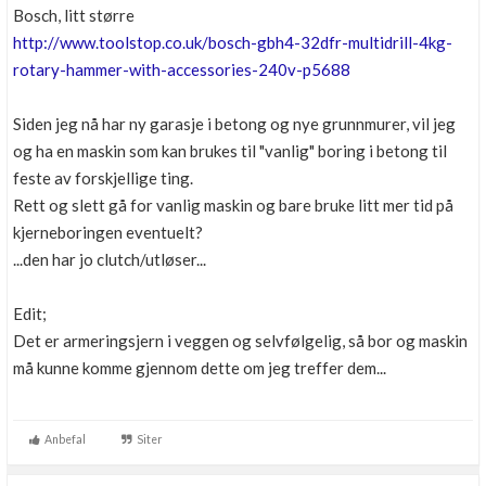
Bosch, litt større
http://www.toolstop.co.uk/bosch-gbh4-32dfr-multidrill-4kg-
rotary-hammer-with-accessories-240v-p5688
Siden jeg nå har ny garasje i betong og nye grunnmurer, vil jeg
og ha en maskin som kan brukes til "vanlig" boring i betong til
feste av forskjellige ting.
Rett og slett gå for vanlig maskin og bare bruke litt mer tid på
kjerneboringen eventuelt?
...den har jo clutch/utløser...
Edit;
Det er armeringsjern i veggen og selvfølgelig, så bor og maskin
må kunne komme gjennom dette om jeg treffer dem...
Anbefal
Siter