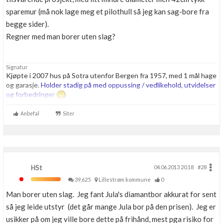
sparemur (må nok lage meg et pilothull så jeg kan sag-bore fra
begge sider).
Regner med man borer uten slag?
Signatur
Kjøpte i 2007 hus på Sotra utenfor Bergen fra 1957, med 1 mål hage
og garasje.
Holder stadig på med oppussing / vedlikehold, utvidelser
og forbedringer
Anbefal
Siter
HSt
04.06.2013 20.18
#28
39,625
Lillestrøm kommune
0
Man borer uten slag. Jeg fant Jula's diamantbor akkurat for sent
så jeg leide utstyr (det går mange Jula bor på den prisen). Jeg er
usikker på om jeg ville bore dette på frihånd, mest pga risiko for