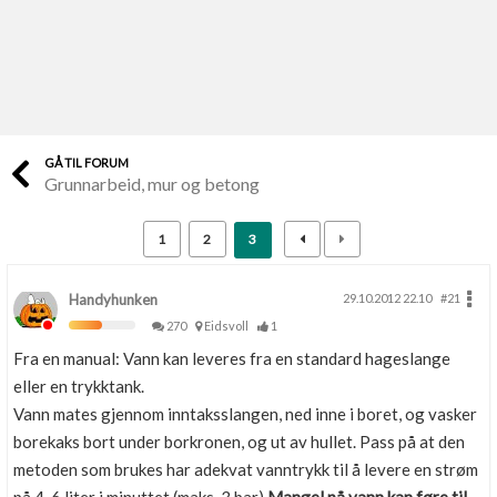
Last opp selv
Ta vare på fargekoder og kvitteringer
Verdi & økonomi
Din største investering
GÅ TIL FORUM
Grunnarbeid, mur og betong
Finn håndverkere
Søk blant 9000 bedrifter
1
2
3
Papirer som mangler
Skaff dokumentasjon som mangler
Handyhunken
29.10.2012 22.10
#21
270
Eidsvoll
1
Kundeservice
Fra en manual: Vann kan leveres fra en standard hageslange
Få svar på det du lurer på
eller en trykktank.
Vann mates gjennom inntaksslangen, ned inne i boret, og vasker
Kom i gang med Boligmappa
borekaks bort under borkronen, og ut av hullet. Pass på at den
Se din bolig? Klikk her
metoden som brukes har adekvat vanntrykk til å levere en strøm