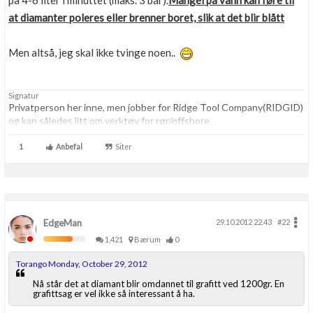
på 4-6 liter i minuttet (maks. 3 bar).
Mangel på vann kan føre til
Boligmappa+
at diamanter poleres eller brenner boret, slik at det blir blått
Nytt
Få mer ut av Boligmappa
Men altså, jeg skal ikke tvinge noen..
Signatur
Privatperson her inne, men jobber for Ridge Tool Company(RIDGID)
og kan således litt om verktøy for rør/offshore.
1
Anbefal
Siter
EdgeMan
29.10.2012 22.43
#22
1,421
Bærum
0
Torango Monday, October 29, 2012
Nå står det at diamant blir omdannet til grafitt ved 1200gr. En
grafittsag er vel ikke så interessant å ha.