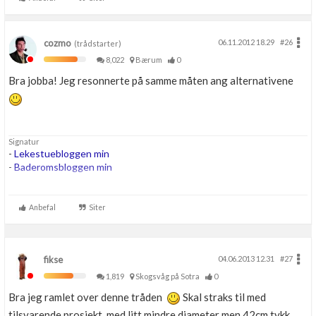
cozmo
06.11.2012 18.29
#26
(trådstarter)
8,022
Bærum
0
Bra jobba! Jeg resonnerte på samme måten ang alternativene
Signatur
-
Lekestuebloggen min
-
Baderomsbloggen min
....
...
Anbefal
Siter
...
fikse
04.06.2013 12.31
#27
1,819
Skogsvåg på Sotra
0
Bra jeg ramlet over denne tråden
Skal straks til med
tilsvarende prosjekt, med litt mindre diameter men 42cm tykk