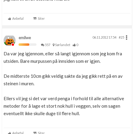
Anbefal
Siter
emilwe
06.11.2012 17.54
#25
557
Sørlandet
0
Da var jeg igjennom, eller så langt igjennom som jeg kom fra
utsiden. Bare murpussen på innsiden som er igjen.
De midterste 10cm gikk veldig sakte da jeg gikk rett på en av
steinen i muren.
Ellers vil jeg si det var verd penga i forhold til alle alternative
metoder for å lage et stort nok hull i veggen, selv om sagen
eventuellt ikke skulle duge til flere hull.
Anbefal
Siter