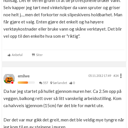
hullsag. Det er vel en grunn til at de profesjonelle bruker vann.
Selv kapper jeg tørt med vinkelsliper da vann spruter og griser
noe helt j..., men det forkorter nok slipeskivens holdbarhet. Man
får gjøre et valg. Enten gjøre det enkelt og ha høyere
verktøykostnader eller bruke vann og skåne verktøyet. Det blir
vel opp til den enkelte hva som er "riktig".
Anbefal
Siter
emilwe
05.11.2012 17.49
#24
557
Sørlandet
0
Da har jeg startet på hullet gjennom muren her. Ca 2.5m opp på
veggen, balkong rett over så litt vanskelig arbeidsstilling. Kom
ca halvveis igjennom (15cm) før det ble for mørkt ute.
Der det var mur gikk det greit, men det ble veldig mye tyngre når
jeg kom til en av steinene i muren.