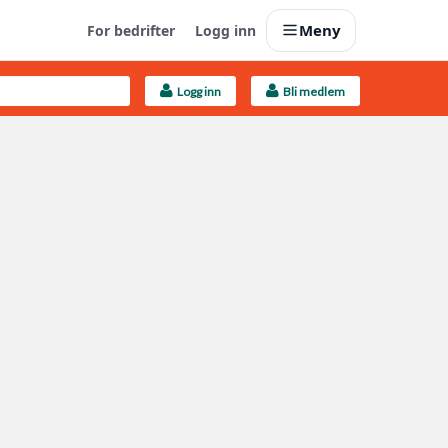
Meny
For bedrifter
Logg inn
Logg inn
Bli medlem
Last opp selv
Ta vare på fargekoder og kvitteringer
Finn håndverkere
Søk blant 9000 bedrifter
Kundeservice
Få svar på det du lurer på
Boligmappa+
Nytt
Få mer ut av Boligmappa