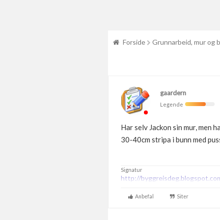
Forside
Grunnarbeid, mur og 
gaardern
Legende
Har selv Jackon sin mur, men ha
30-40cm stripa i bunn med puss
Signatur
http://byggreisdeg.blogspot.co
Anbefal
Siter