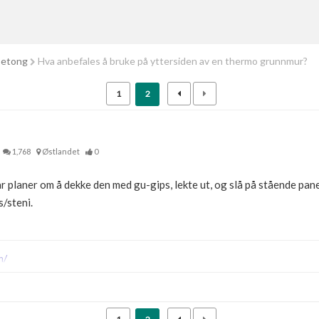
betong
Hva anbefales å bruke på yttersiden av en thermo grunnmur?
1
2
1,768
Østlandet
0
r planer om å dekke den med gu-gips, lekte ut, og slå på stående panel
/steni.
m/