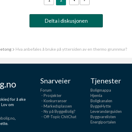
1
2
Delta i diskusjonen
betong
Hva anbefales å bruke på yttersiden av en thermo grunnmur?
Snarveier
Tjenester
g.no
Forum
Boligmappa
- Prosjekter
Hjemla
kies) for å øke
- Konkurranser
Boligkanalen
d Lov om
- Markedsplassen
ByggeHytte
- Ny på ByggeBolig?
Leverandørguiden
- Off-Topic ChitChat
Byggvarelisten
bolig.no
,
Energiportalen
dette.