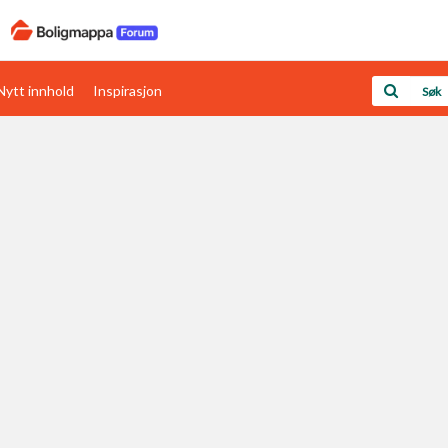
Nytt innhold
Inspirasjon
Boligens papirer
Den enkleste måten å få papirene i orden
rav
Verdi & økonomi
Din største investering
Papirer som mangler
Skaff dokumentasjon som mangler
Kom i gang med Boligmappa
Se din bolig? Klikk her