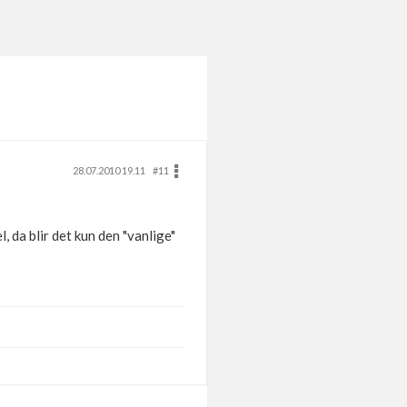
28.07.2010 19.11
#11
, da blir det kun den "vanlige"