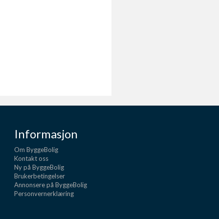
Informasjon
Om ByggeBolig
Kontakt oss
Ny på ByggeBolig
Brukerbetingelser
Annonsere på ByggeBolig
Personvernerklæring