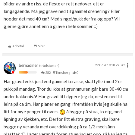
bilder av andre riss, de fleste er rett nedover, ett er
langsgående. Må jeg grave ned til gammel drenering? Eller
hoøder det med 40 cm? Med singel/pukk derfra og opp? Vil
gjerne gjøre annet enn å grave i hele sommer ::)
Anbefal
Siter
bernadiner
22.07.2010 18.29
#5
(trådstarter)
282
Tønsberg
0
Har gravd vekk jord ved gammel terasse, skal fylle i med 2'er
pukk på mandag. Tror du ikke at grunnmuren går bare 30-40 cm
under bakkenivå! Har gravd litt dypere jeg da, nesten ned til
leira på ca 1m. Har planer en gang i fremtiden hvis jeg skulle ha
litt for mye penger til overs
å bygge på stua, to etg, med
åpning av kjøkken, etc. Derfor litt ekstra graving, skal bare
bygge ny veranda med overdekkning på ca 1/3 med sånn
plasttak ;D Lager veranda foran stuevinduet oxo, så kan jeg ta