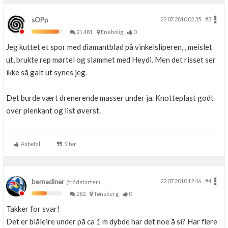
sOPp
22.07.2010 02.35
#3
21,481
Enebolig
0
Jeg kuttet et spor med diamantblad på vinkelsliperen, , meislet
ut, brukte rep mørtel og slammet med Heydi. Men det risset ser
ikke så galt ut synes jeg.
Det burde vært drenerende masser under ja. Knotteplast godt
over plenkant og list øverst.
Anbefal
Siter
bernadiner
22.07.2010 12.46
#4
(trådstarter)
282
Tønsberg
0
Takker for svar!
Det er blåleire under på ca 1 m dybde har det noe å si? Har flere