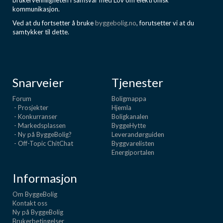
brukervennligheten i samsvar med Lov om elektronisk
kommunikasjon.
Ved at du fortsetter å bruke
byggebolig.no
, forutsetter vi at du
samtykker til dette.
Snarveier
Tjenester
Forum
Boligmappa
- Prosjekter
Hjemla
- Konkurranser
Boligkanalen
- Markedsplassen
ByggeHytte
- Ny på ByggeBolig?
Leverandørguiden
- Off-Topic ChitChat
Byggvarelisten
Energiportalen
Informasjon
Om ByggeBolig
Kontakt oss
Ny på ByggeBolig
Brukerbetingelser