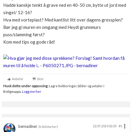
Hadde kanskje tenkt å grave ned en 40-50 cm, bytte ut jord med
Boligmappa+
Nytt
singel/ 12-16?
Få mer ut av Boligmappa
Hva med vorteplast? Med kantlist litt over dagens gressplen?
Bør jeg gi muren en omgang med Heydi grunnmurs
puss/slamming først?
Kom med tips og gode råd!
Anbefal
Siter
Husk dette under oppussing:
Lagre kvitteringer, bilder og avtaler i
Boligmappa.
Logg inn her
bernadiner
22.07.2010 02.05
#1
(trådstarter)