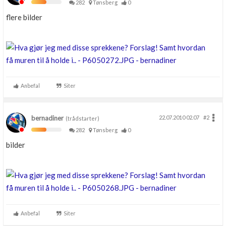
282
Tønsberg
0
flere bilder
Anbefal
Siter
bernadiner
22.07.2010 02.07
#2
(trådstarter)
282
Tønsberg
0
bilder
Anbefal
Siter