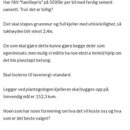
Har fått "familiepris" på 5000kr per bil med ferdig sement
Boligmappa+
uansett. Tror det er billig?
Nytt
Få mer ut av Boligmappa
Det skal støpes grunnmur og full kjeller med utleieleilighet, så
takhøyden blir minst 2,4m.
De som skal gjøre dette kunne gjøre begge deler som
egeninnsats, men mulig vi måtte ha noe ekstra innleid hjelp om
det ble plasstøpt betong.
Skal isoleres til lavenergi-standard.
Legger ved plantegningen kjelleren skal bygges opp på.
Innvendig mål er 152,3 kvm.
Noen som har noen formening om hva det vil koste oss og hva
som er det beste valget?