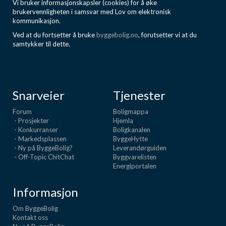
Vi bruker informasjonskapsler (cookies) for å øke
brukervennligheten i samsvar med Lov om elektronisk
kommunikasjon.
Ved at du fortsetter å bruke
byggebolig.no
, forutsetter vi at du
samtykker til dette.
Snarveier
Tjenester
Forum
Boligmappa
- Prosjekter
Hjemla
- Konkurranser
Boligkanalen
- Markedsplassen
ByggeHytte
- Ny på ByggeBolig?
Leverandørguiden
- Off-Topic ChitChat
Byggvarelisten
Energiportalen
Informasjon
Om ByggeBolig
Kontakt oss