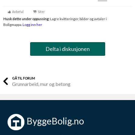
Anbefal
Siter
Husk dette under oppussing:
Lagre kvitteringer, bilder og avtaler i
Boligmappa.
Logg inn her
Delta i diskusjonen
GÅ TIL FORUM
Grunnarbeid, mur og betong
ByggeBolig.no