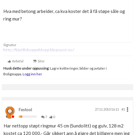
Boligmappa+
Hva med betong arbeider, ca kva koster det å få støpe såle og
Nytt
Få mer ut av Boligmappa
ring mur?
Signatur
http://kjetilsbyggeblogg.blogspot.no/
Anbefal
Siter
Husk dette under oppussing:
Lagre kvitteringer, bilder og avtaler i
Boligmappa.
Logg inn her
Festool
27.11.2010 16.11
#1
7
0
Har nettopp støpt ringmur 45 cm (Sundolitt) og gulv, 128 m2
kostet ca 120 000,- Går sikkert ann å gjøre det billigere men jeg