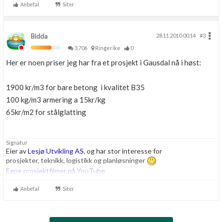
alltogether, but no matter what the future holds, no matter how far
Anbefal
Siter
we travel, a part of us.. a very important part, will always remain here
on ....-Sky."
Bidda
28.11.2010 00.14
#3
3,706
Ringerike
0
Her er noen priser jeg har fra et prosjekt i Gausdal nå i høst:
1900 kr/m3 for bare betong i kvalitet B35
100 kg/m3 armering a 15kr/kg
65kr/m2 for stålglatting
Signatur
Eier av
Lesjø Utvikling AS
, og har stor interesse for
prosjekter, teknikk, logistikk og planløsninger
Egne prosjektfilmer på YouTube
Anbefal
Siter