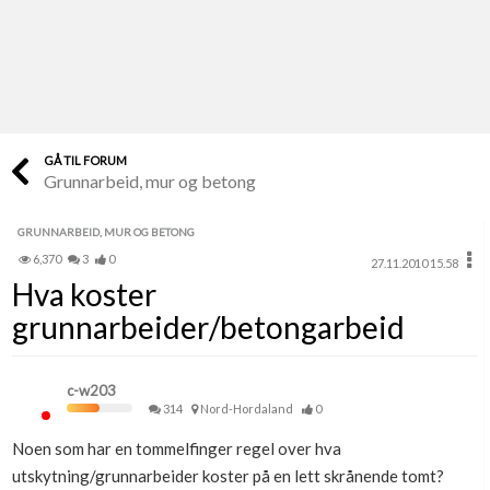
Last opp selv
Ta vare på fargekoder og kvitteringer
Verdi & økonomi
Din største investering
GÅ TIL FORUM
Grunnarbeid, mur og betong
Finn håndverkere
Søk blant 9000 bedrifter
GRUNNARBEID, MUR OG BETONG
6,370
3
0
27.11.2010 15.58
Papirer som mangler
Hva koster
Skaff dokumentasjon som mangler
grunnarbeider/betongarbeid
Kundeservice
Få svar på det du lurer på
c-w203
314
Nord-Hordaland
0
Kom i gang med Boligmappa
Noen som har en tommelfinger regel over hva
Se din bolig? Klikk her
utskytning/grunnarbeider koster på en lett skrånende tomt?