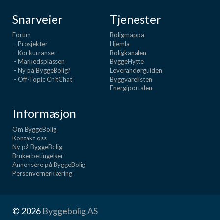
Snarveier
Tjenester
Forum
Boligmappa
- Prosjekter
Hjemla
- Konkurranser
Boligkanalen
- Markedsplassen
ByggeHytte
- Ny på ByggeBolig?
Leverandørguiden
- Off-Topic ChitChat
Byggvarelisten
Energiportalen
Informasjon
Om ByggeBolig
Kontakt oss
Ny på ByggeBolig
Brukerbetingelser
Annonsere på ByggeBolig
Personvernerklæring
© 2026
Byggebolig AS