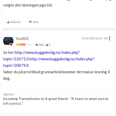
valgte den løsningen pga tid.
Anbefal
Siter
Scott33
27.11.2010 16.15
#2
940
0
Se her:
http://www.byggebolig.no/index.php?
topic=22671.0,
http://www.byggebolig.no/index.php?
topic=20879.0
Søker du på pristilbud grunnarbeid kommer det masse lesning 4
deg.
Signatur
incoming Transmission to A great friend - "A toast to what you've
left behind.."
"To the best crew any user ever had, this may be the last time we're