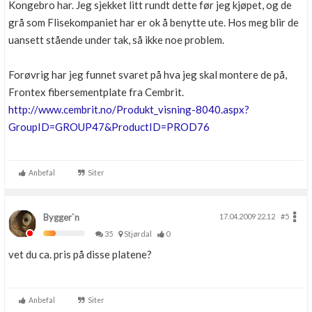
Kongebro har. Jeg sjekket litt rundt dette før jeg kjøpet, og de
grå som Flisekompaniet har er ok å benytte ute. Hos meg blir de
uansett stående under tak, så ikke noe problem.
Forøvrig har jeg funnet svaret på hva jeg skal montere de på,
Frontex fibersementplate fra Cembrit.
http://www.cembrit.no/Produkt_visning-8040.aspx?
GroupID=GROUP47&ProductID=PROD76
Anbefal
Siter
Bygger`n
17.04.2009 22.12
#5
35
Stjørdal
0
vet du ca. pris på disse platene?
Anbefal
Siter