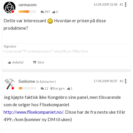
carmacom
16.04.2009 22.48
#1
997
0
Dette var interessant
Hvordan er prisen på disse
produktene?
Signatur
Lavenergi "Contemporary" smarthus i Mur/tre
Anbefal
Siter
Sunhome
17.04.2009 00.07
#2
(trådstarter)
12
Bergen
1
Jeg kjøpte faktisk ikke Kongebro sine panel, men tilsvarende
som de selger hos Flisekompaniet
http://www.flisekompaniet.no/
. Disse har de fra neste uke til kr
499,-/kvm (kommer ny DM til uken)