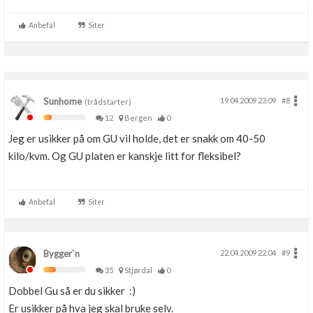
Anbefal
Siter
Sunhome
19.04.2009 23.09
#8
(trådstarter)
12
Bergen
0
Jeg er usikker på om GU vil holde, det er snakk om 40-50
kilo/kvm. Og GU platen er kanskje litt for fleksibel?
Anbefal
Siter
Bygger`n
22.04.2009 22.04
#9
35
Stjørdal
0
Dobbel Gu så er du sikker :)
Er usikker på hva jeg skal bruke selv.