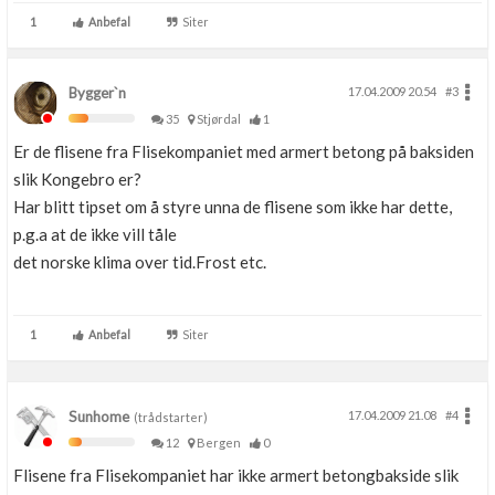
1
Anbefal
Siter
Bygger`n
17.04.2009 20.54
#3
35
Stjørdal
1
Er de flisene fra Flisekompaniet med armert betong på baksiden
slik Kongebro er?
Har blitt tipset om å styre unna de flisene som ikke har dette,
p.g.a at de ikke vill tåle
det norske klima over tid.Frost etc.
1
Anbefal
Siter
Sunhome
17.04.2009 21.08
#4
(trådstarter)
12
Bergen
0
Flisene fra Flisekompaniet har ikke armert betongbakside slik