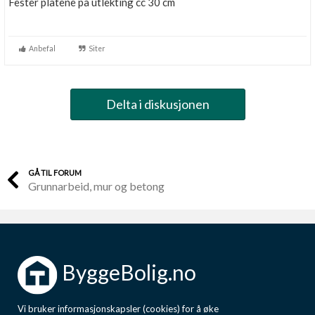
Fester platene på utlekting cc 30 cm
Anbefal
Siter
Delta i diskusjonen
GÅ TIL FORUM
Grunnarbeid, mur og betong
ByggeBolig.no
Vi bruker informasjonskapsler (cookies) for å øke