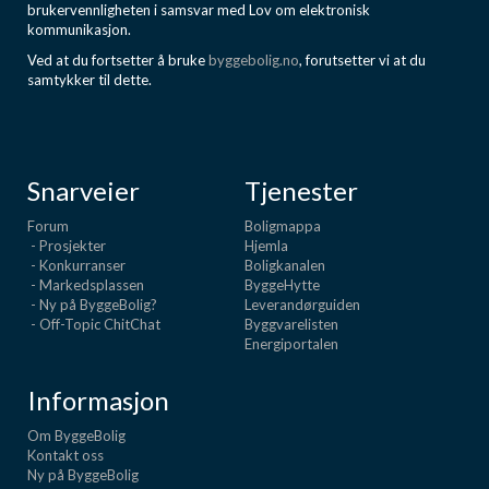
brukervennligheten i samsvar med Lov om elektronisk
kommunikasjon.
Ved at du fortsetter å bruke
byggebolig.no
, forutsetter vi at du
samtykker til dette.
Snarveier
Tjenester
Forum
Boligmappa
- Prosjekter
Hjemla
- Konkurranser
Boligkanalen
- Markedsplassen
ByggeHytte
- Ny på ByggeBolig?
Leverandørguiden
- Off-Topic ChitChat
Byggvarelisten
Energiportalen
Informasjon
Om ByggeBolig
Kontakt oss
Ny på ByggeBolig