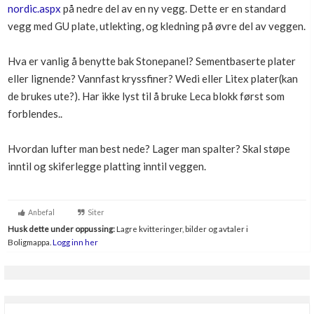
nordic.aspx
på nedre del av en ny vegg. Dette er en standard
Boligmappa+
vegg med GU plate, utlekting, og kledning på øvre del av veggen.
Nytt
Få mer ut av Boligmappa
Hva er vanlig å benytte bak Stonepanel? Sementbaserte plater
eller lignende? Vannfast kryssfiner? Wedi eller Litex plater(kan
de brukes ute?). Har ikke lyst til å bruke Leca blokk først som
forblendes..
Hvordan lufter man best nede? Lager man spalter? Skal støpe
inntil og skiferlegge platting inntil veggen.
Anbefal
Siter
Husk dette under oppussing:
Lagre kvitteringer, bilder og avtaler i
Boligmappa.
Logg inn her