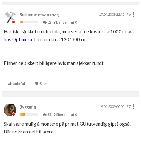
Sunhome
17.04.2009 22.45
#6
(trådstarter)
12
Bergen
0
Har ikke sjekket rundt enda, men ser at de koster ca 1000+ mva
hos Optimera
. Den er da ca 120*300 cm.
Finner de sikkert billigere hvis man sjekker rundt.
Anbefal
Siter
Bygger`n
19.04.2009 00.05
#7
35
Stjørdal
0
Skal være mulig å montere på primet GU (utvendig gips) også.
Blir nokk en del billigere.