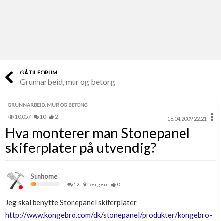
Last opp selv
Ta vare på fargekoder og kvitteringer
Verdi & økonomi
Din største investering
GÅ TIL FORUM
Grunnarbeid, mur og betong
Finn håndverkere
Søk blant 9000 bedrifter
GRUNNARBEID, MUR OG BETONG
10,057
10
2
16.04.2009 22.21
Papirer som mangler
Hva monterer man Stonepanel
Skaff dokumentasjon som mangler
skiferplater på utvendig?
Kundeservice
Få svar på det du lurer på
Sunhome
12
Bergen
0
Kom i gang med Boligmappa
Jeg skal benytte Stonepanel skiferplater
Se din bolig? Klikk her
http://www.kongebro.com/dk/stonepanel/produkter/kongebro-