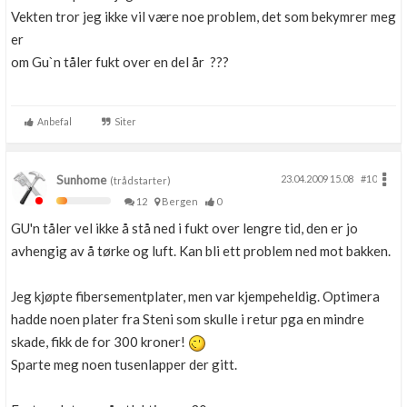
Vekten tror jeg ikke vil være noe problem, det som bekymrer meg
er
om Gu`n tåler fukt over en del år ???
Anbefal
Siter
Sunhome
23.04.2009 15.08
#10
(trådstarter)
12
Bergen
0
GU'n tåler vel ikke å stå ned i fukt over lengre tid, den er jo
avhengig av å tørke og luft. Kan bli ett problem ned mot bakken.
Jeg kjøpte fibersementplater, men var kjempeheldig. Optimera
hadde noen plater fra Steni som skulle i retur pga en mindre
skade, fikk de for 300 kroner!
Sparte meg noen tusenlapper der gitt.