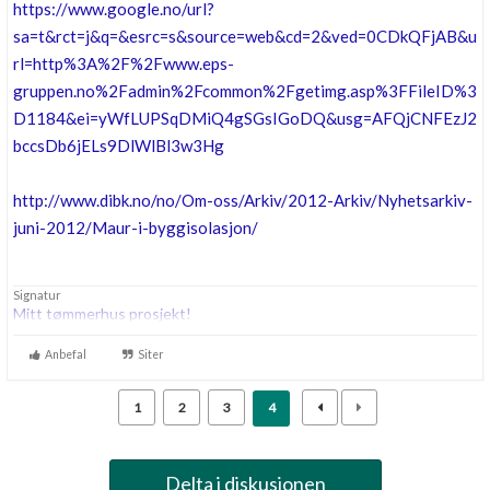
https://www.google.no/url?
sa=t&rct=j&q=&esrc=s&source=web&cd=2&ved=0CDkQFjAB&u
rl=
http%3A%2F%2Fwww.eps-
gruppen.no%2Fadmin%2Fcommon%2Fgetimg.asp%3FFileID%3
D1184&ei=yWfLUPSqDMiQ4gSGsIGoDQ&usg=AFQjCNFEzJ2
bccsDb6jELs9DlWlBl3w3Hg
http://www.dibk.no/no/Om-oss/Arkiv/2012-Arkiv/Nyhetsarkiv-
juni-2012/Maur-i-byggisolasjon/
Signatur
Mitt tømmerhus prosjekt!
Anbefal
Siter
1
2
3
4
Delta i diskusjonen