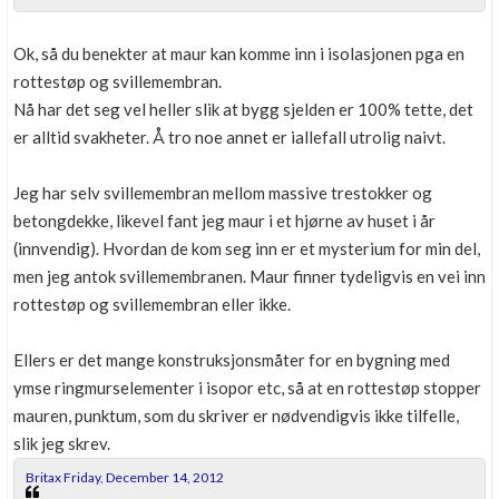
Boligmappa+
Nytt
Få mer ut av Boligmappa
Ok, så du benekter at maur kan komme inn i isolasjonen pga en
rottestøp og svillemembran.
Nå har det seg vel heller slik at bygg sjelden er 100% tette, det
er alltid svakheter. Å tro noe annet er iallefall utrolig naivt.
Jeg har selv svillemembran mellom massive trestokker og
betongdekke, likevel fant jeg maur i et hjørne av huset i år
(innvendig). Hvordan de kom seg inn er et mysterium for min del,
men jeg antok svillemembranen. Maur finner tydeligvis en vei inn
rottestøp og svillemembran eller ikke.
Ellers er det mange konstruksjonsmåter for en bygning med
ymse ringmurselementer i isopor etc, så at en rottestøp stopper
mauren, punktum, som du skriver er nødvendigvis ikke tilfelle,
slik jeg skrev.
Britax Friday, December 14, 2012