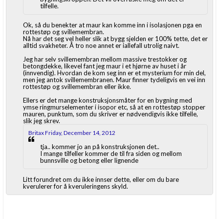
tilfelle.
Ok, så du benekter at maur kan komme inn i isolasjonen pga en
rottestøp og svillemembran.
Nå har det seg vel heller slik at bygg sjelden er 100% tette, det er
alltid svakheter. Å tro noe annet er iallefall utrolig naivt.
Jeg har selv svillemembran mellom massive trestokker og
betongdekke, likevel fant jeg maur i et hjørne av huset i år
(innvendig). Hvordan de kom seg inn er et mysterium for min del,
men jeg antok svillemembranen. Maur finner tydeligvis en vei inn
rottestøp og svillemembran eller ikke.
Ellers er det mange konstruksjonsmåter for en bygning med
ymse ringmurselementer i isopor etc, så at en rottestøp stopper
mauren, punktum, som du skriver er nødvendigvis ikke tilfelle,
slik jeg skrev.
Britax Friday, December 14, 2012
tja.. kommer jo an på konstruksjonen det..
I mange tilfeller kommer de til fra siden og mellom
bunnsville og betong eller lignende
Litt forundret om du ikke innser dette, eller om du bare
kverulerer for å kveruleringens skyld.