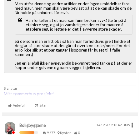
Men ut fra denne og andre artikler er det ingen umiddelbar fare
med maur, men man skal være bevisst på at de kan skade om de
får holde på uhindret i åresvis.
Han forteller at et maursamfunn bruker syv-åtte år på å
etablere seg, og at jo vanskeligere det er for mauren å
etablere seg, jo lettere er det å avverge store skader.
Så dersom man er litt obs så kan man forholdsvis greit hindre at
de gjør så stor skade at det går ut over konstruksjonen. For det
er jo ikke slik at et par ganger i isoporen får huset til å falle
sammen ;)
Jeg er iallefall ikke nevneverdig bekymret med tanke på at der er
isopor under gulvene og bærevegger i kjelleren.
Signatur
Mitt tømmerhus prosjekt!
Anbefal
Siter
Boligbyggerne
14.12.2012 18.42
#35
9,677
Kysten
0