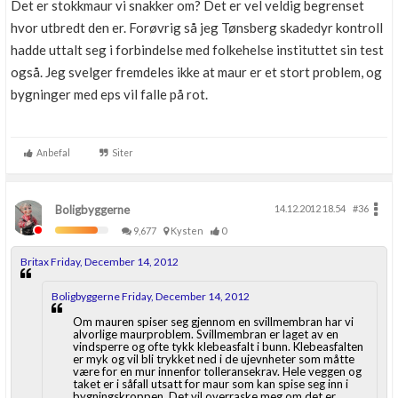
Det er stokkmaur vi snakker om? Det er vel veldig begrenset
hvor utbredt den er. Forøvrig så jeg Tønsberg skadedyr kontroll
hadde uttalt seg i forbindelse med folkehelse instituttet sin test
også. Jeg svelger fremdeles ikke at maur er et stort problem, og
bygninger med eps vil falle på rot.
Anbefal
Siter
Boligbyggerne
14.12.2012 18.54
#36
9,677
Kysten
0
Britax Friday, December 14, 2012
Boligbyggerne Friday, December 14, 2012
Om mauren spiser seg gjennom en svillmembran har vi
alvorlige maurproblem. Svillmembran er laget av en
vindsperre og ofte tykk klebeasfalt i bunn. Klebeasfalten
er myk og vil bli trykket ned i de ujevnheter som måtte
være for en mur innenfor tolleransekrav. Hele veggen og
taket er i såfall utsatt for maur som kan spise seg inn i
bygningskroppen. Det vil overraske meg om det er