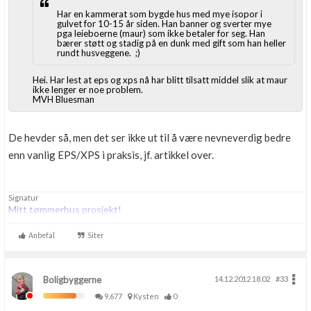
Har en kammerat som bygde hus med mye isopor i
gulvet for 10-15 år siden. Han banner og sverter mye
pga leieboerne (maur) som ikke betaler for seg. Han
bærer støtt og stadig på en dunk med gift som han heller
rundt husveggene. ;)
Hei. Har lest at eps og xps nå har blitt tilsatt middel slik at maur
ikke lenger er noe problem.
MVH Bluesman
De hevder så, men det ser ikke ut til å være nevneverdig bedre
enn vanlig EPS/XPS i praksis, jf. artikkel over.
Signatur
Mitt tømmerhus prosjekt!
Anbefal
Siter
Boligbyggerne
14.12.2012 18.02
#33
9,677
Kysten
0