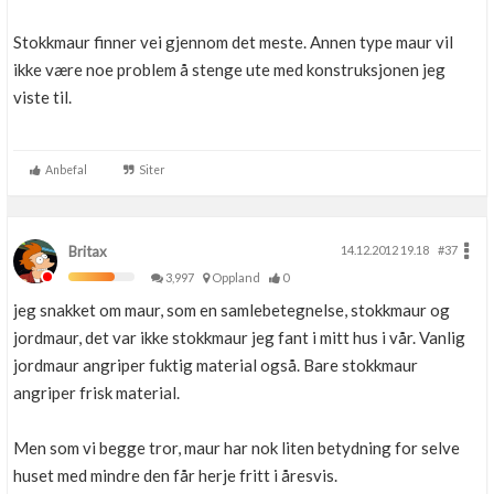
Stokkmaur finner vei gjennom det meste. Annen type maur vil
ikke være noe problem å stenge ute med konstruksjonen jeg
viste til.
Anbefal
Siter
Britax
14.12.2012 19.18
#37
3,997
Oppland
0
jeg snakket om maur, som en samlebetegnelse, stokkmaur og
jordmaur, det var ikke stokkmaur jeg fant i mitt hus i vår. Vanlig
jordmaur angriper fuktig material også. Bare stokkmaur
angriper frisk material.
Men som vi begge tror, maur har nok liten betydning for selve
huset med mindre den får herje fritt i åresvis.