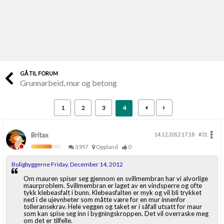
Last opp selv
Ta vare på fargekoder og kvitteringer
Verdi & økonomi
Din største investering
GÅ TIL FORUM
Grunnarbeid, mur og betong
Finn håndverkere
Søk blant 9000 bedrifter
1
2
3
4
Papirer som mangler
Skaff dokumentasjon som mangler
Britax
14.12.2012 17.18
#31
3,997
Oppland
0
Kundeservice
Boligbyggerne Friday, December 14, 2012
Få svar på det du lurer på
Om mauren spiser seg gjennom en svillmembran har vi alvorlige
maurproblem. Svillmembran er laget av en vindsperre og ofte
tykk klebeasfalt i bunn. Klebeasfalten er myk og vil bli trykket
Kom i gang med Boligmappa
ned i de ujevnheter som måtte være for en mur innenfor
tolleransekrav. Hele veggen og taket er i såfall utsatt for maur
Se din bolig? Klikk her
som kan spise seg inn i bygningskroppen. Det vil overraske meg
om det er tilfelle.