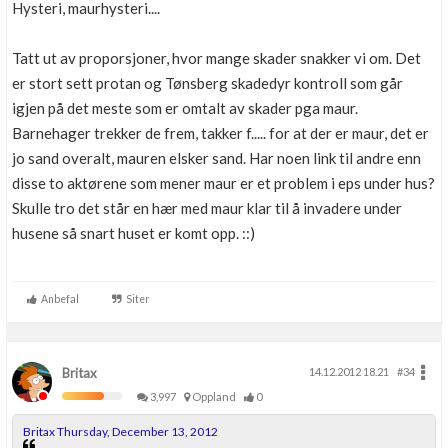
Hysteri, maurhysteri....
Tatt ut av proporsjoner, hvor mange skader snakker vi om. Det
er stort sett protan og Tønsberg skadedyr kontroll som går
igjen på det meste som er omtalt av skader pga maur.
Barnehager trekker de frem, takker f..... for at der er maur, det er
jo sand overalt, mauren elsker sand. Har noen link til andre enn
disse to aktørene som mener maur er et problem i eps under hus?
Skulle tro det står en hær med maur klar til å invadere under
husene så snart huset er komt opp. ::)
Anbefal
Siter
Britax
14.12.2012 18.21
#34
3,997
Oppland
0
Britax Thursday, December 13, 2012