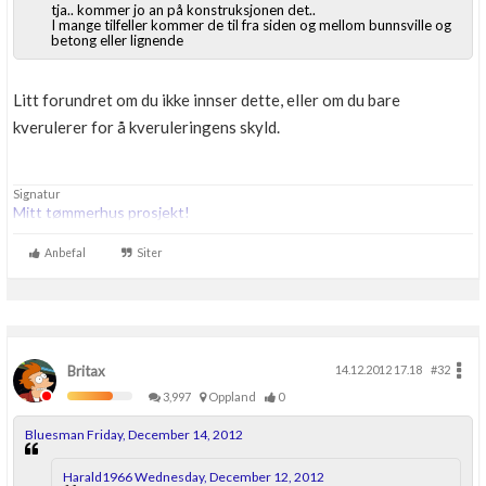
tja.. kommer jo an på konstruksjonen det..
I mange tilfeller kommer de til fra siden og mellom bunnsville og
betong eller lignende
Litt forundret om du ikke innser dette, eller om du bare
kverulerer for å kveruleringens skyld.
Signatur
Mitt tømmerhus prosjekt!
Anbefal
Siter
Britax
14.12.2012 17.18
#32
3,997
Oppland
0
Bluesman Friday, December 14, 2012
Harald1966 Wednesday, December 12, 2012