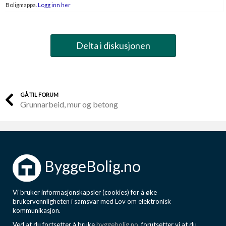
Boligmappa.
Logg inn her
Delta i diskusjonen
GÅ TIL FORUM
Grunnarbeid, mur og betong
ByggeBolig.no
Vi bruker informasjonskapsler (cookies) for å øke
brukervennligheten i samsvar med Lov om elektronisk
kommunikasjon.
Ved at du fortsetter å bruke
byggebolig.no
, forutsetter vi at du