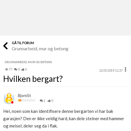
Last opp selv
Ta vare på fargekoder og kvitteringer
Verdi & økonomi
Din største investering
GÅ TIL FORUM
Grunnarbeid, mur og betong
Finn håndverkere
Søk blant 9000 bedrifter
GRUNNARBEID, MUR OG BETONG
77
0
0
22.05.2019 12.37
Papirer som mangler
Hvilken bergart?
Skaff dokumentasjon som mangler
Kundeservice
BjornSt
Få svar på det du lurer på
1
0
Hei, noen som kan identifisere denne bergarten vi har bak
Kom i gang med Boligmappa
garasjen? Den er ikke veldig hard, kan dele steiner med hammer
Se din bolig? Klikk her
og meisel, deler seg da i flak.