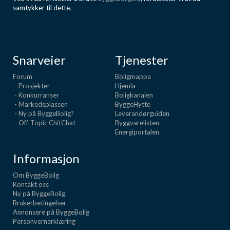
samtykker til dette.
Snarveier
Tjenester
Forum
Boligmappa
- Prosjekter
Hjemla
- Konkurranser
Boligkanalen
- Markedsplassen
ByggeHytte
- Ny på ByggeBolig?
Leverandørguiden
- Off-Topic ChitChat
Byggvarelisten
Energiportalen
Informasjon
Om ByggeBolig
Kontakt oss
Ny på ByggeBolig
Brukerbetingelser
Annonsere på ByggeBolig
Personvernerklæring