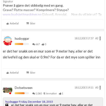
Signatur
Prøver å gjøre det skikkelig med en gang.
Grave? Flytte masser? Komprimere? Støype?
www.budsjettmaskiner.no
Eidsvoll, Arendal. Noe du vil leie ut? Ta
kontakt, vi har plass til flere.
Anbefal
Siter
husbyggar
18.12.2015 17.57
#2
667
0
er det her snakk om en mur som er 9 meter høy, eller er det
skrivefeil og den skal er 0.9m? For da er det mye som spiller inn
Anbefal
Siter
Dotsetsveen
18.12.2015 19.11
#3
1,060
Jevnaker
1
husbyggar Friday, December 18, 2015
er det her snakk om en mur som er 9 meter høy, eller er det