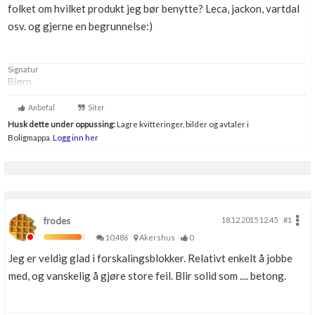
folket om hvilket produkt jeg bør benytte? Leca, jackon, vartdal
Boligmappa+
osv. og gjerne en begrunnelse:)
Nytt
Få mer ut av Boligmappa
Signatur
Bjørn
Anbefal
Siter
Husk dette under oppussing:
Lagre kvitteringer, bilder og avtaler i
Boligmappa.
Logg inn her
frodes
18.12.2015 12.45
#1
10,486
Akershus
0
Jeg er veldig glad i forskalingsblokker. Relativt enkelt å jobbe
med, og vanskelig å gjøre store feil. Blir solid som .... betong.