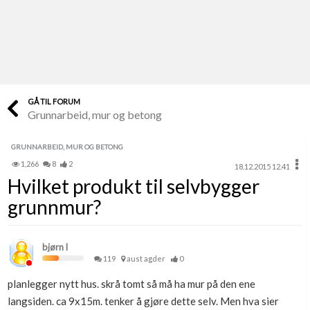
Last opp selv
Ta vare på fargekoder og kvitteringer
Verdi & økonomi
Din største investering
GÅ TIL FORUM
Grunnarbeid, mur og betong
Finn håndverkere
Søk blant 9000 bedrifter
GRUNNARBEID, MUR OG BETONG
1,266
8
2
18.12.2015 12.41
Papirer som mangler
Hvilket produkt til selvbygger
Skaff dokumentasjon som mangler
grunnmur?
Kundeservice
Få svar på det du lurer på
bjørn l
119
aust agder
0
Kom i gang med Boligmappa
planlegger nytt hus. skrå tomt så må ha mur på den ene
Se din bolig? Klikk her
langsiden. ca 9x15m. tenker å gjøre dette selv. Men hva sier