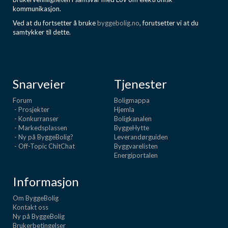
kommunikasjon.
Ved at du fortsetter å bruke
byggebolig.no
, forutsetter vi at du
samtykker til dette.
Snarveier
Tjenester
Forum
Boligmappa
- Prosjekter
Hjemla
- Konkurranser
Boligkanalen
- Markedsplassen
ByggeHytte
- Ny på ByggeBolig?
Leverandørguiden
- Off-Topic ChitChat
Byggvarelisten
Energiportalen
Informasjon
Om ByggeBolig
Kontakt oss
Ny på ByggeBolig
Brukerbetingelser