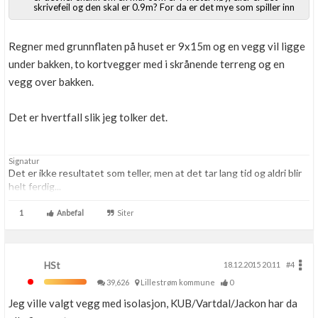
skrivefeil og den skal er 0.9m? For da er det mye som spiller inn
Regner med grunnflaten på huset er 9x15m og en vegg vil ligge
under bakken, to kortvegger med i skrånende terreng og en
vegg over bakken.
Det er hvertfall slik jeg tolker det.
Signatur
Det er ikke resultatet som teller, men at det tar lang tid og aldri blir
helt ferdig...
1
Anbefal
Siter
HSt
18.12.2015 20.11
#4
39,626
Lillestrøm kommune
0
Jeg ville valgt vegg med isolasjon, KUB/Vartdal/Jackon har da