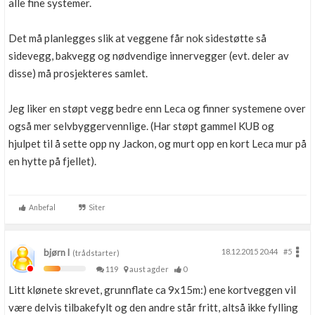
alle fine systemer.
Det må planlegges slik at veggene får nok sidestøtte så
sidevegg, bakvegg og nødvendige innervegger (evt. deler av
disse) må prosjekteres samlet.
Jeg liker en støpt vegg bedre enn Leca og finner systemene over
også mer selvbyggervennlige. (Har støpt gammel KUB og
hjulpet til å sette opp ny Jackon, og murt opp en kort Leca mur på
en hytte på fjellet).
Anbefal
Siter
bjørn l
18.12.2015 20.44
#5
(trådstarter)
119
aust agder
0
Litt klønete skrevet, grunnflate ca 9x15m:) ene kortveggen vil
være delvis tilbakefylt og den andre står fritt, altså ikke fylling