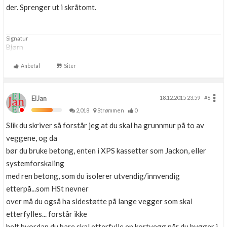
der. Sprenger ut i skråtomt.
Signatur
Bjørn
Anbefal
Siter
ElJan
18.12.2015 23.59
#6
2,018
Strømmen
0
Slik du skriver så forstår jeg at du skal ha grunnmur på to av
veggene, og da
bør du bruke betong, enten i XPS kassetter som Jackon, eller
systemforskaling
med ren betong, som du isolerer utvendig/innvendig
etterpå...som HSt nevner
over må du også ha sidestøtte på lange vegger som skal
etterfylles... forstår ikke
helt hvordan du bare skal etterfylle en kortvegg når du bygger i