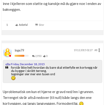
inne i kjelleren som støtte og kanskje må du gjøre noe i enden av
bakveggen.
1
Anbefal
Siter
Inge79
19.12.2015 02.27
#8
2,950
0
elby Friday, December 18, 2015
forstår ikke helt hvordan du bare skal etterfylle en kortvegg når
du bygger i skrått terreng,
tegninger sier mer enn tusen ord
Uproblematisk om kun et hjørne er gravd ned/inn i grunnen.
Terrenget skrår altså nedover (til null) både langs den ene
kortveggen, og langs langveggen. Formodentlig.