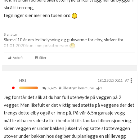
skrått terreng,
tegninger sier mer enn tusen ord
Signatur
Skrev i 10 år om led belysning og gulvvarme for elby, skriver fra
01.01.2020 kun som privatperson
.
Anbefal
Siter
HSt
19.12.2015 00.11
#7
39,626
Lillestrøm kommune
1
Jeg forstår det slik at du har full utehøyde på veggen på 2
vegger. Men likefult er det viktig med støtte på veggene der det
trengs dette elby også er inne på. På vår 6.5m garasje vegg
måtte vi ha en sidestøtte i henhold til standard dimensjonering,
siden veggen er under bakken jukset vi og satte støtteveggen
utover under bakken hos deg bør du planlegge en skillevegg