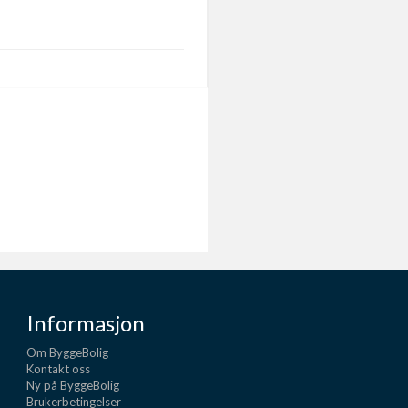
Informasjon
Om ByggeBolig
Kontakt oss
Ny på ByggeBolig
Brukerbetingelser