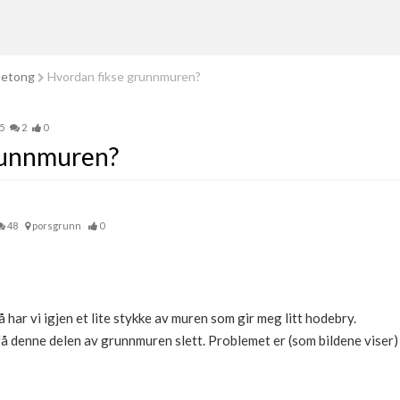
betong
Hvordan fikse grunnmuren?
5
2
0
runnmuren?
48
porsgrunn
0
å har vi igjen et lite stykke av muren som gir meg litt hodebry.
få denne delen av grunnmuren slett. Problemet er (som bildene viser