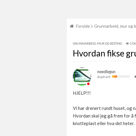
Forside
Grunnarbeid, mur og 
5,06
GRUNNARBEID, MUR OG BETONG
Hvordan fikse g
needlegun
Aspirant
HJELP!!!
Vi har drenert rundt huset, og n
Hvordan skal jeg gå frem for å 
knotteplast eller hva det heter.