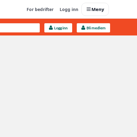
Meny
For bedrifter
Logg inn
Logg inn
Bli medlem
Last opp selv
Ta vare på fargekoder og kvitteringer
Finn håndverkere
Søk blant 9000 bedrifter
Kundeservice
Få svar på det du lurer på
Boligmappa+
Nytt
Få mer ut av Boligmappa