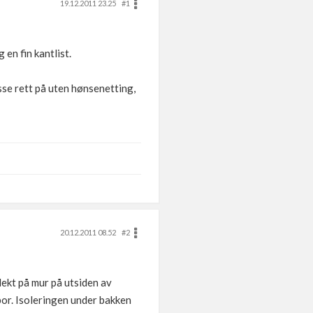
19.12.2011 23.25
#1
en fin kantlist.
sse rett på uten hønsenetting,
20.12.2011 08.52
#2
lekt på mur på utsiden av
or. Isoleringen under bakken