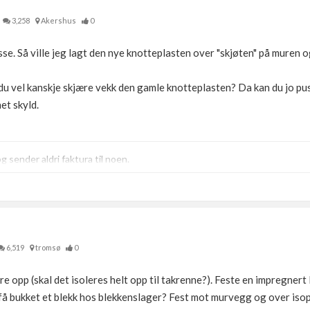
3,258
Akershus
0
e. Så ville jeg lagt den nye knotteplasten over "skjøten" på muren og 
du vel kanskje skjære vekk den gamle knotteplasten? Da kan du jo pu
et skyld.
 sender aldri faktura til noen.
6,519
tromsø
0
 opp (skal det isoleres helt opp til takrenne?). Feste en impregnert 
å bukket et blekk hos blekkenslager? Fest mot murvegg og over isop