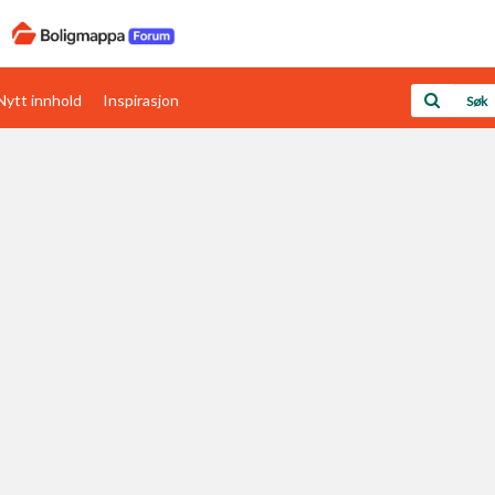
Nytt innhold
Inspirasjon
Boligens papirer
Den enkleste måten å få papirene i orden
rav
Verdi & økonomi
Din største investering
Papirer som mangler
Skaff dokumentasjon som mangler
Kom i gang med Boligmappa
Se din bolig? Klikk her