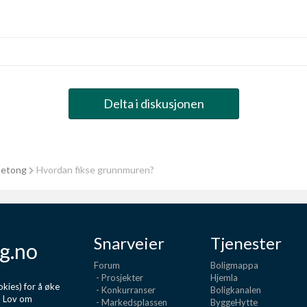
Delta i diskusjonen
betong
Hvordan fikse grunnmuren?
Snarveier
Tjenester
g.no
Forum
Boligmappa
- Prosjekter
Hjemla
kies) for å øke
- Konkurranser
Boligkanalen
d Lov om
- Markedsplassen
ByggeHytte