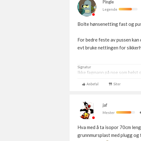
Pingle
Legende
Bolte hønsenetting fast og puss
For bedre feste av pussen kan 
evt bruke nettingen for sikkerh
Signatur
Ikke fagmann på noe som helst og
Anbefal
Siter
jaf
Mester
Hva med å ta isopor 70cm lengre
grunnmursplast med plugg og f