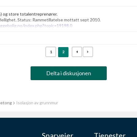
B) og store totalentreprenører.
eilighet. Status: Rammetillatelse mottatt sept 2010.
ggebolig.no/index.php?topic=19198.0
1
2
Delta i diskusjonen
betong
Isolasjon av grunnmur
Snarveier
Tjenester