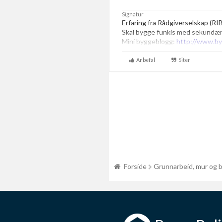
Signatur
Erfaring fra Rådgiverselskap (RI
Skal bygge funkis med sekundærl
Mini byggeblogg:
http://www.by
Anbefal
Siter
Forside
Grunnarbeid, mur og 