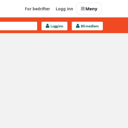
Meny
For bedrifter
Logg inn
Logg inn
Bli medlem
Last opp selv
Ta vare på fargekoder og kvitteringer
Finn håndverkere
Søk blant 9000 bedrifter
Kundeservice
Få svar på det du lurer på
Boligmappa+
Nytt
Få mer ut av Boligmappa