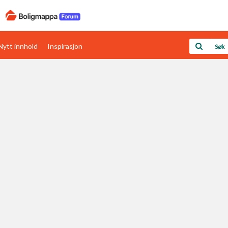
Nytt innhold
Inspirasjon
Boligens papirer
Den enkleste måten å få papirene i orden
rav
Verdi & økonomi
Din største investering
Papirer som mangler
Skaff dokumentasjon som mangler
Kom i gang med Boligmappa
Se din bolig? Klikk her