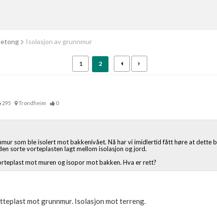
betong
Isolasjon av grunnmur
1
2
295
Trondheim
0
ur som ble isolert mot bakkenivået. Nå har vi imidlertid fått høre at dette bl
en sorte vorteplasten lagt mellom isolasjon og jord.
vorteplast mot muren og isopor mot bakken. Hva er rett?
tteplast mot grunnmur. Isolasjon mot terreng.