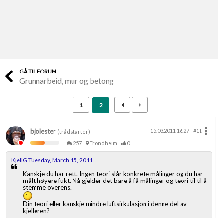
Last opp selv
Ta vare på fargekoder og kvitteringer
Verdi & økonomi
Din største investering
GÅ TIL FORUM
Grunnarbeid, mur og betong
Finn håndverkere
Søk blant 9000 bedrifter
1
2
Papirer som mangler
Skaff dokumentasjon som mangler
bjolester
15.03.2011 16.27
#11
(trådstarter)
257
Trondheim
0
Kundeservice
KjellG Tuesday, March 15, 2011
Få svar på det du lurer på
Kanskje du har rett. Ingen teori slår konkrete målinger og du har
målt høyere fukt. Nå gjelder det bare å få målinger og teori til til å
stemme overens.
Kom i gang med Boligmappa
Se din bolig? Klikk her
Din teori eller kanskje mindre luftsirkulasjon i denne del av
kjelleren?