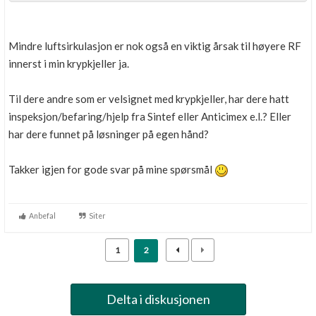
Boligmappa+
Nytt
Få mer ut av Boligmappa
Mindre luftsirkulasjon er nok også en viktig årsak til høyere RF
innerst i min krypkjeller ja.
Til dere andre som er velsignet med krypkjeller, har dere hatt
inspeksjon/befaring/hjelp fra Sintef eller Anticimex e.l.? Eller
har dere funnet på løsninger på egen hånd?
Takker igjen for gode svar på mine spørsmål
Anbefal
Siter
1
2
Delta i diskusjonen