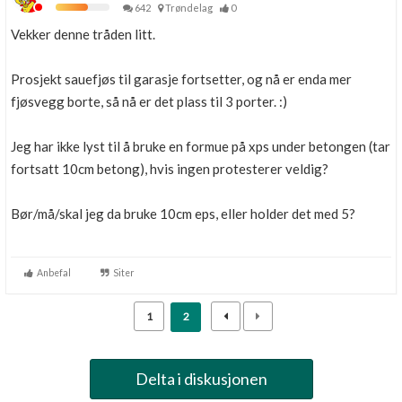
642
Trøndelag
0
Vekker denne tråden litt.
Prosjekt sauefjøs til garasje fortsetter, og nå er enda mer
fjøsvegg borte, så nå er det plass til 3 porter. :)
Jeg har ikke lyst til å bruke en formue på xps under betongen (tar
fortsatt 10cm betong), hvis ingen protesterer veldig?
Bør/må/skal jeg da bruke 10cm eps, eller holder det med 5?
Anbefal
Siter
1
2
Delta i diskusjonen