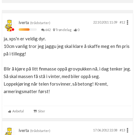
Boligmappa+
Nytt
Få mer ut av Boligmappa
iverta
22.10.2011 11.09
#12
(trådstarter)
642
Trøndelag
0
ja, xps'n er veldig dyr.
10cm vanlig tror jeg jaggu jeg skal klare å skaffe meg en fin pris
på i tillegg!
Blir å kjøre på litt finmasse oppå grovpukken nå, i dag tenker jeg.
Så skal massen få stå i vinter, med biler oppå seg.
Loppekjøring når telen forsvinner, så betong! Kremt,
armeringsmatter først!
Anbefal
Siter
iverta
17.06.2012 22.08
#13
(trådstarter)