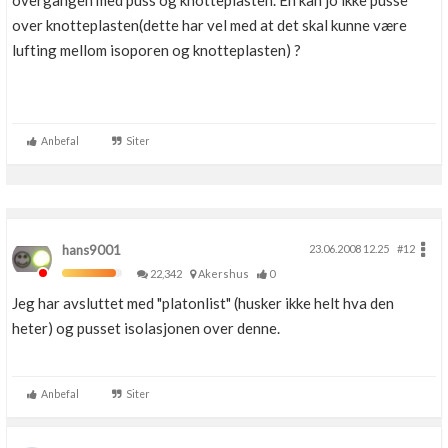
overgangen med puss og knotteplasten. En kan jo ikke pusse
Boligmappa+
over knotteplasten(dette har vel med at det skal kunne være
Nytt
Få mer ut av Boligmappa
lufting mellom isoporen og knotteplasten) ?
Anbefal
Siter
hans9001
23.06.2008 12.25
#12
22,342
Akershus
0
Jeg har avsluttet med "platonlist" (husker ikke helt hva den
heter) og pusset isolasjonen over denne.
Anbefal
Siter