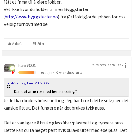
fått et firma til å gjøre jobben.
Vet ikke hvor du holder til, men Byggstarter
(
http://www.byggstarter.no
) fra Østfold gjorde jobben for oss.
Veldig fornøyd med de.
Anbefal
Siter
hans9001
23.06.2008 14.39
#17
22,342
Akershus
0
tcp Monday, June 23, 2008
Kan det armeres med hønsenetting ?
Je det kan brukes hønsenetting. Jeg har brukt dette selv, men det
kanskje litt ut. Det fungere når det brukes tykk puss.
Det er vanligere å bruke glassfiber/plastnett og tynnere puss.
Dette kan du få meget pent hvis du avslutter med edelpuss. Det