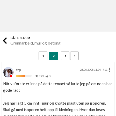
Last opp selv
Ta vare på fargekoder og kvitteringer
Verdi & økonomi
Din største investering
GÅ TIL FORUM
Grunnarbeid, mur og betong
Finn håndverkere
Søk blant 9000 bedrifter
1
2
Papirer som mangler
Skaff dokumentasjon som mangler
tcp
23.06.2008 11.54
#11
993
0
Kundeservice
Når vi første er inne på dette temaet så lurte jeg på om noen har
Få svar på det du lurer på
gode råd :
Kom i gang med Boligmappa
Jeg har lagt 5 cm inntil mur og knotte plast uten på isoporen.
Se din bolig? Klikk her
Skal gå med isoporen helt opp til kledningen. Hvor dan løses