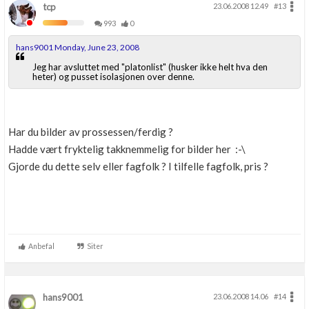
tcp
23.06.2008 12.49
#13
993
0
hans9001 Monday, June 23, 2008
Jeg har avsluttet med "platonlist" (husker ikke helt hva den
heter) og pusset isolasjonen over denne.
Har du bilder av prossessen/ferdig ?
Hadde vært fryktelig takknemmelig for bilder her :-\
Gjorde du dette selv eller fagfolk ? I tilfelle fagfolk, pris ?
Anbefal
Siter
hans9001
23.06.2008 14.06
#14