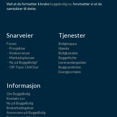
Ved at du fortsetter å bruke
byggebolig.no
, forutsetter vi at du
samtykker til dette.
Snarveier
Tjenester
Forum
Boligmappa
- Prosjekter
Hjemla
- Konkurranser
Boligkanalen
- Markedsplassen
ByggeHytte
- Ny på ByggeBolig?
Leverandørguiden
- Off-Topic ChitChat
Byggvarelisten
Energiportalen
Informasjon
Om ByggeBolig
Kontakt oss
Ny på ByggeBolig
Brukerbetingelser
Annonsere på ByggeBolig