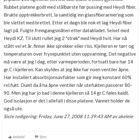
Rubbet platene godt med stålbørste før pussing med Heydi fiber.
Brukte opptrekkerbrett, la samtidig inn glassfiberarmering som
ble slettet med brettet. Etter et døgn ble nok et lag Heydi fiber
lagt på. Fulgte fremgangsmåten etter databladet. Seiset med
Heydi KZ. Til slutt rullet jeg 2 "strøk" med Heydi hvit. Har nå
stått vel et år, finner ikke sprekker eller riss. Kjelleren er tørr og
temperaturen over frysepunktet uten oppvarming. Det negative
må være at jeg i dag, etter varmeperioden, fortsatt bare har 14
gr.C i kjelleren. Kan skyldes at jeg ikke har noen ventiler åpne.
Har installert absorbsjonsavfukter som gir meg konstant 60%
rel.fukt. Dumt da å ha åpne ventiler når utefukten passerer 80-
90. Men jeg har jo bad i denne kjelleren så 14 gr.C føles kaldt.
God isolasjon er det i allefall i disse platene. Vannet holder de
også ute.
Siste redigering: Friday, June 27, 2008 11:39:43 AM av akeleie
Anbefal
Siter