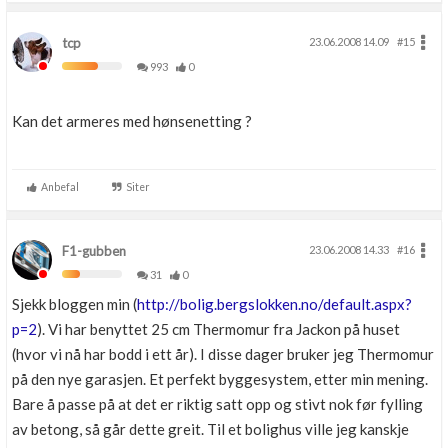
tcp
23.06.2008 14.09
#15
993
0
Kan det armeres med hønsenetting ?
Anbefal
Siter
F1-gubben
23.06.2008 14.33
#16
31
0
Sjekk bloggen min (
http://bolig.bergslokken.no/default.aspx?
p=2
). Vi har benyttet 25 cm Thermomur fra Jackon på huset
(hvor vi nå har bodd i ett år). I disse dager bruker jeg Thermomur
på den nye garasjen. Et perfekt byggesystem, etter min mening.
Bare å passe på at det er riktig satt opp og stivt nok før fylling
av betong, så går dette greit. Til et bolighus ville jeg kanskje