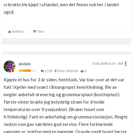
vi brukte ble kjøpt i utlandet, men det finnes nok her i landet
også.
Anbefal
Siter
akeleie
25.06.2008 16.14
#18
1,118
Oslo / Østfold
0
Kjøpte et hus for 3 år siden, femtitalls. Var klar over at det var
fukt i kjeller med svært råteangrepet innerkledning. Ble av
megler anbefalt drenering og grunnmursplast (knotteplast).
Første vinter brukte jeg betydelig strøm for å holde
temperaturen over frysepunktet. (Bruker huset som
fritidsbolig). Fant en anbefaling om grunnmursisolasjon. Ringte
Jackon som gav særdeles god service. Flere forklarende
samtaler pr. telefon med en ingeniør. Gravde rundt huset første