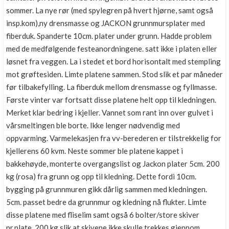
sommer. La nye rør (med spylegren på hvert hjørne, samt også
insp.kom),ny drensmasse og JACKON grunnmursplater med
fiberduk. Spanderte 10cm. plater under grunn. Hadde problem
med de medfølgende festeanordningene. satt ikke i platen eller
løsnet fra veggen. La i stedet et bord horisontalt med stempling
mot grøftesiden. Limte platene sammen. Stod slik et par måneder
før tilbakefylling. La fiberduk mellom drensmasse og fyllmasse.
Første vinter var fortsatt disse platene helt opp til kledningen.
Merket klar bedring i kjeller. Vannet som rant inn over gulvet i
vårsmeltingen ble borte. Ikke lenger nødvendig med
oppvarming. Varmelekasjen fra vv-berederen er tilstrekkelig for
kjellerens 60 kvm. Neste sommer ble platene kappet i
bakkehøyde, monterte overgangslist og Jackon plater 5cm. 200
kg (rosa) fra grunn og opp til kledning. Dette fordi 10cm.
bygging på grunnmuren gikk dårlig sammen med kledningen.
5cm. passet bedre da grunnmur og kledning nå flukter. Limte
disse platene med fliselim samt også 6 bolter/store skiver
pr.plate. 200 kg.slik at skivene ikke skulle trekkes gjennom.