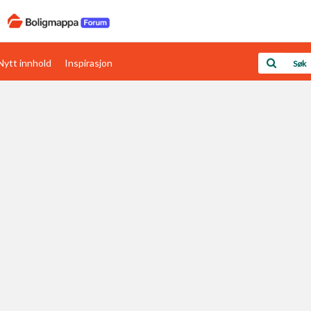
Nytt innhold
Inspirasjon
Boligens papirer
Den enkleste måten å få papirene i orden
rav
Verdi & økonomi
Din største investering
Papirer som mangler
Skaff dokumentasjon som mangler
Kom i gang med Boligmappa
Se din bolig? Klikk her