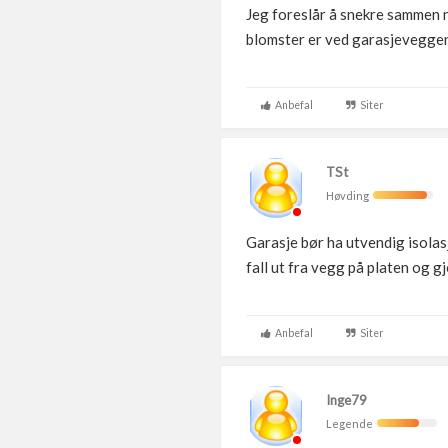
Jeg foreslår å snekre sammen 
blomster er ved garasjeveggen
Anbefal
Siter
TSt
Høvding
Garasje bør ha utvendig isolas
fall ut fra vegg på platen og 
Anbefal
Siter
Inge79
Legende