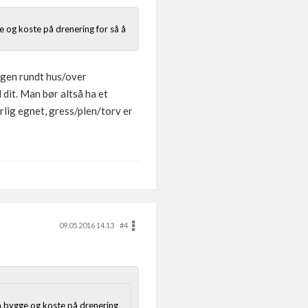
e og koste på drenering for så å
agen rundt hus/over
 dit. Man bør altså ha et
rlig egnet, gress/plen/torv er
09.05.2016 14.13
#4
 å bygge og koste på drenering