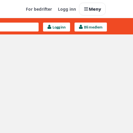
Meny
For bedrifter
Logg inn
Logg inn
Bli medlem
Last opp selv
Ta vare på fargekoder og kvitteringer
Finn håndverkere
Søk blant 9000 bedrifter
Kundeservice
Få svar på det du lurer på
Boligmappa+
Nytt
Få mer ut av Boligmappa