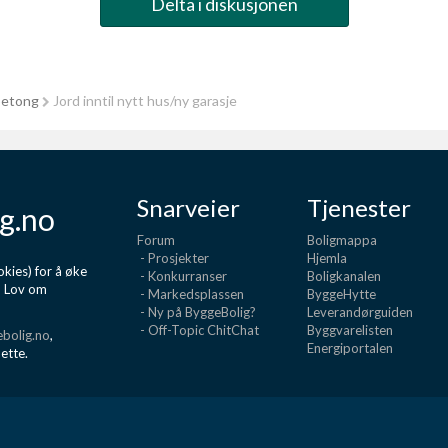
Delta i diskusjonen
betong
Jord inntil nytt hus/ny garasje
Snarveier
Tjenester
g.no
Forum
Boligmappa
- Prosjekter
Hjemla
kies) for å øke
- Konkurranser
Boligkanalen
d Lov om
- Markedsplassen
ByggeHytte
- Ny på ByggeBolig?
Leverandørguiden
- Off-Topic ChitChat
Byggvarelisten
bolig.no
,
Energiportalen
dette.