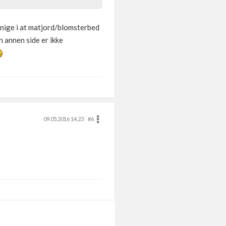
enige i at matjord/blomsterbed
n annen side er ikke
09.05.2016 14.23
#6