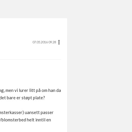
07.05.2016 09.28
, men vi lurer litt på om han da
 det bare er støpt plate?
lomsterkasser) uansett passer
/blomsterbed helt inntil en