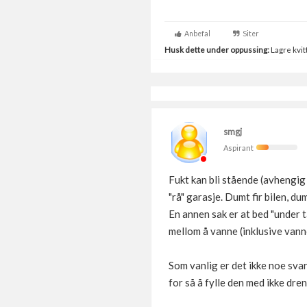
Anbefal
Siter
Husk dette under oppussing:
Lagre kvitt
smgj
Aspirant
Fukt kan bli stående (avhengig 
"rå" garasje. Dumt fir bilen, d
En annen sak er at bed "under t
mellom å vanne (inklusive vanne
Som vanlig er det ikke noe sva
for så å fylle den med ikke dre