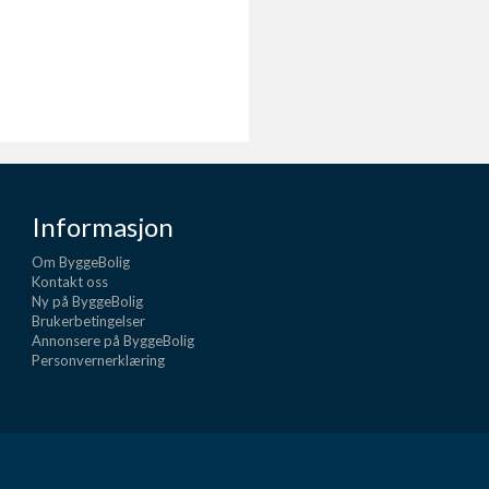
Informasjon
Om ByggeBolig
Kontakt oss
Ny på ByggeBolig
Brukerbetingelser
Annonsere på ByggeBolig
Personvernerklæring