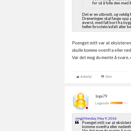
for så å fylle den med
Det er en utbredt, og veldig
Dreneringen skal fange opp 
øverst, med fall bort fra by
heller/brostein/asfalt aller be
Poenget mitt var at eksisteren
skulle komme ovenfra eller ne
Var det meg du mente å svare, e
Anbefal
Siter
Inge79
Legende
smgj Monday, May 9, 2016
Poenget mitt var at eksister
komme ovenfra eller nedenf
Var det meg du mente å svare,