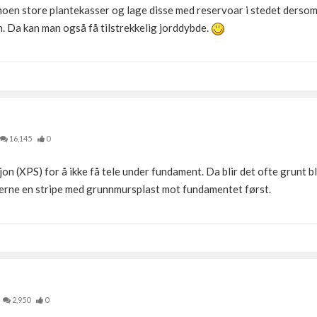
noen store plantekasser og lage disse med reservoar i stedet dersom
. Da kan man også få tilstrekkelig jorddybde.
16,145
0
jon (XPS) for å ikke få tele under fundament. Da blir det ofte grunt 
gjerne en stripe med grunnmursplast mot fundamentet først.
2,950
0