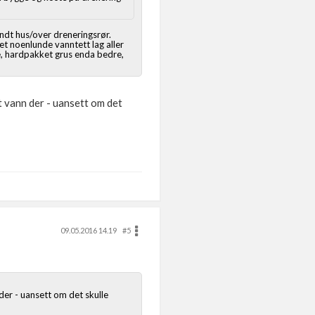
ndt hus/over dreneringsrør.
et noenlunde vanntett lag aller
e, hardpakket grus enda bedre,
 vann der - uansett om det
09.05.2016 14.19
#5
der - uansett om det skulle