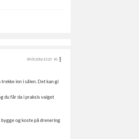
09.05.2016 13.23
#1
trekke inn i sålen. Det kan gi
g du får da i praksis valget
 å bygge og koste på drenering