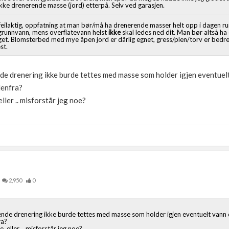
 ikke drenerende masse (jord) etterpå. Selv ved garasjen.
 feilaktig, oppfatning at man bør/må ha drenerende masser helt opp i dagen ru
grunnvann, mens overflatevann helst
ikke
skal ledes ned dit. Man bør altså ha 
gget. Blomsterbed med mye åpen jord er dårlig egnet, gress/plen/torv er bedr
st.
de drenering ikke burde tettes med masse som holder igjen eventuelt
denfra?
ller .. misforstår jeg noe?
2,950
0
ende drenering ikke burde tettes med masse som holder igjen eventuelt vann 
ra?
 eller .. misforstår jeg noe?