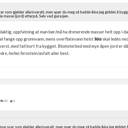
var som gjelder alle/overalt, men spør du meg så hadde ikke jeg giddet å bygg
e masse (jord) etterpå. Selv ved garasjen.
eilaktig, oppfatning at man bør/må ha drenerende masser helt opp i d
al fange opp grunnvann, mens overflatevann helst
ikke
skal ledes ned
verst, med fall bort fra bygget. Blomsterbed med mye åpen jord er då
re, heller/brostein/asfalt aller best.
40
0
 noe svar som gjelder alle/overalt, men spør du meg så hadde ikke jeg giddet