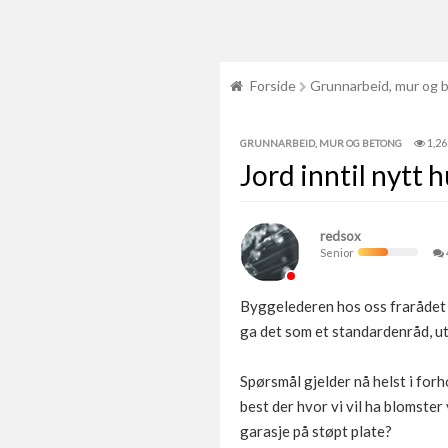
Forside
Grunnarbeid, mur og 
1,26
GRUNNARBEID, MUR OG BETONG
Jord inntil nytt 
redsox
Senior
Byggelederen hos oss frarådet os
ga det som et standardenråd, uten
Spørsmål gjelder nå helst i forh
best der hvor vi vil ha blomste
garasje på støpt plate?