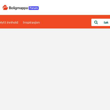
Nytt innhold
Inspirasjon
Boligens papirer
Den enkleste måten å få papirene i orden
rav
Verdi & økonomi
Din største investering
Papirer som mangler
Skaff dokumentasjon som mangler
Kom i gang med Boligmappa
Se din bolig? Klikk her