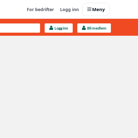
Meny
For bedrifter
Logg inn
Logg inn
Bli medlem
Last opp selv
Ta vare på fargekoder og kvitteringer
Finn håndverkere
Søk blant 9000 bedrifter
Kundeservice
Få svar på det du lurer på
Boligmappa+
Nytt
Få mer ut av Boligmappa