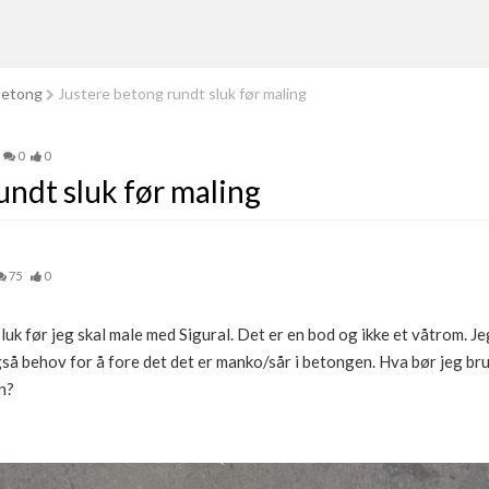
betong
Justere betong rundt sluk før maling
0
0
undt sluk før maling
75
0
luk før jeg skal male med Sigural. Det er en bod og ikke et våtrom. Jeg
gså behov for å fore det det er manko/sår i betongen. Hva bør jeg bru
vn?