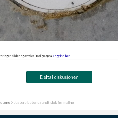
eringer, bilder og avtaler i Boligmappa.
Logg inn her
Delta i diskusjonen
betong
Justere betong rundt sluk før maling