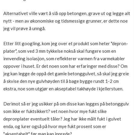
Alternativet ville vært å slå opp betongen, grave ut og legge alt
nytt - men av økonomiske og tidsmessige grunner, er dette noe
jeg vil prøve å unngå.
Etter litt googling, kom jeg over et produkt som heter "depron-
plater", som ved 3 mm tykkelse nokså skal fungere som en
innvending isolasjon, som reflekterer varmen fra varmekabler
oppover i huset. Er det noen som har erfaringer med disse? Om
jeg kan legge de oppå det gamle betonggulvet, så skal jeg greie
å skvise den nye gulvhøyden til å bage bygge rundt 1-2 cm
ekstra, noe som utgjør en akseptabel takhøyde i kjellerstuen.
Derimot så er jeg usikker på om disse kan legges på betonggulv
som ikke er fuktsikkert? vet noen hvor mye fukt slike
depronplater eventuelt tåler? Jeg har ikke målt fukt i gulvet
enda, og lurer også på hvor mye fukt prosent som er
"akseptabelt" før man kan innrede?