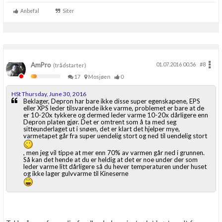
Anbefal
Siter
AmPro
01.07.2016 00.56
#8
(trådstarter)
17
Mosjøen
0
HSt Thursday, June 30, 2016
Beklager, Depron har bare ikke disse super egenskapene, EPS
eller XPS leder tilsvarende ikke varme, problemet er bare at de
er 10-20x tykkere og dermed leder varme 10-20x dårligere enn
Depron platen gjør. Det er omtrent som å ta med seg
sitteunderlaget ut i snøen, det er klart det hjelper mye,
varmetapet går fra super uendelig stort og ned til uendelig stort
, men jeg vil tippe at mer enn 70% av varmen går ned i grunnen.
Så kan det hende at du er heldig at det er noe under der som
leder varme litt dårligere så du hever temperaturen under huset
og ikke lager gulvvarme til Kineserne