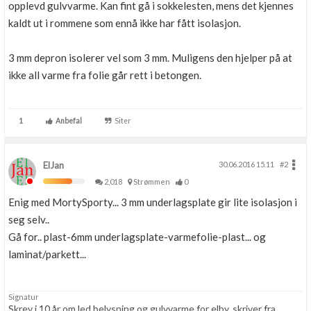
opplevd gulvvarme. Kan fint gå i sokkelesten, mens det kjennes
kaldt ut i rommene som ennå ikke har fått isolasjon.
3 mm depron isolerer vel som 3 mm. Muligens den hjelper på at
ikke all varme fra folie går rett i betongen.
1
Anbefal
Siter
ElJan
30.06.2016 15.11
#2
2,018
Strømmen
0
Enig med MortySporty... 3 mm underlagsplate gir lite isolasjon i
seg selv..
Gå for.. plast-6mm underlagsplate-varmefolie-plast... og
laminat/parkett...
Signatur
Skrev i 10 år om led belysning og gulvvarme for elby, skriver fra