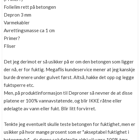
Folielim rett på betongen
Depron 3 mm
Varmekabler
Avrettingsmasse ca 1 cm
Primer?
Fliser
Det jeg derimot er så usikker på er om den betongen som ligger
der nå, er for fuktig. Megaflis kundeservice mener at jeg kanskje
burde drenere under gulvet først. Altså, hakke det opp og legge
fuktsperre etc.
Men, på produktinformasjon til Deproner så nevner de at disse
platene er 100% vannavstøtende, og blir IKKE råtne eller
ødelagte av vann eller fukt. Blir litt forvirret.
Tenkte jeg eventuelt skulle teste betongen for fuktighet, men er
usikker på hvor mange prosent som er "akseptabel fuktighet i
betonggulv" - da denne selvfølgelig aldri vil være 100% tørr.