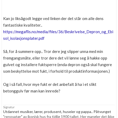
Kan jo liksågodt legge ved linken der det står om alle dens
fantastiske kvaliteter..
https://megaflis.no/media/files/36/Beskrivelse_Depron_og_Ebi
sol_isolasjonsplater.pdf
Så, for å summere opp.. Tror dere jeg slipper unna med min
fremgangsmåte, eller tror dere det vil lønne seg å hakke opp
gulvet og installere fuktsperre (enda depron også skal fungere
som beskyttelse mot fukt, i forhold til produktinformasjonen.)
Og i så fall, hvor mye fukt er det anbefalt å ha i et slikt
betonggulv før man kan innrede?
Signatur
Utdannet musiker, lærer, produsent, huseier og pappa.. Påtvunget
"renovatør" av ikonisk hus fra tidlig 1900 tallet. Her mangler det ikke