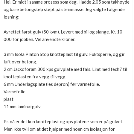
Hei. Er midt i samme prosess som deg. Hadde 2.05 som takhøyde
og bare betongstøp støpt på steinmasse. Jeg valgte følgende
løsning:
Avrettet først gulv (50 kvm). Levert med bil og slange. Kr. 10
000 for jobben. Vel anvendte kroner.
3 mm Isola Platon Stop knotteplast til gulv. Fuktsperre, og gir
luft over betong.
2 cm Jackoforam 300 xps gulvplate med fals. Limt med tech7 til
knotteplasten fra vegg til vegg.
6 mm Underlagsplate (les depron) før varmefolie.
Varmefolie
plast
11 mm laminatgulv.
Pr. nå er det kun knotteplast og xps platene som er på gulvet.
Men ikke tvil om at det hjelper med noen cm isolasjon for