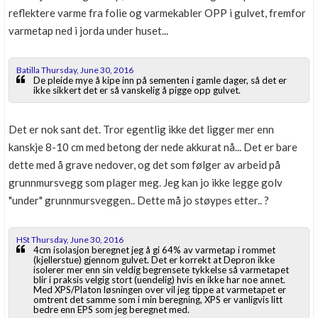
reflektere varme fra folie og varmekabler OPP i gulvet, fremfor
varmetap ned i jorda under huset...
Batilla Thursday, June 30, 2016
De pleide mye å kipe inn på sementen i gamle dager, så det er
ikke sikkert det er så vanskelig å pigge opp gulvet.
Det er nok sant det. Tror egentlig ikke det ligger mer enn
kanskje 8-10 cm med betong der nede akkurat nå... Det er bare
dette med å grave nedover, og det som følger av arbeid på
grunnmursvegg som plager meg. Jeg kan jo ikke legge golv
"under" grunnmursveggen.. Dette må jo støypes etter.. ?
HSt Thursday, June 30, 2016
4cm isolasjon beregnet jeg å gi 64% av varmetap i rommet
(kjellerstue) gjennom gulvet. Det er korrekt at Depron ikke
isolerer mer enn sin veldig begrensete tykkelse så varmetapet
blir i praksis velgig stort (uendelig) hvis en ikke har noe annet.
Med XPS/Platon løsningen over vil jeg tippe at varmetapet er
omtrent det samme som i min beregning, XPS er vanligvis litt
bedre enn EPS som jeg beregnet med.