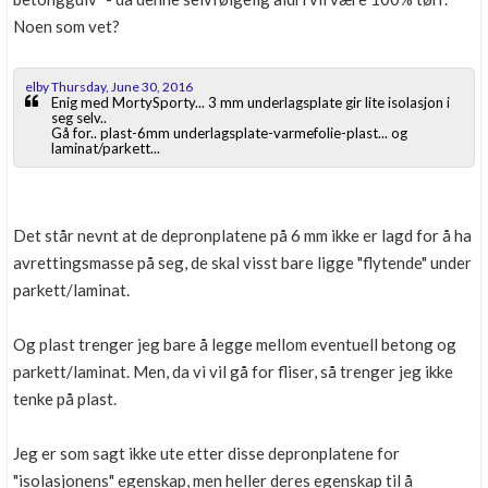
Noen som vet?
elby Thursday, June 30, 2016
Enig med MortySporty... 3 mm underlagsplate gir lite isolasjon i
seg selv..
Gå for.. plast-6mm underlagsplate-varmefolie-plast... og
laminat/parkett...
Det står nevnt at de depronplatene på 6 mm ikke er lagd for å ha
avrettingsmasse på seg, de skal visst bare ligge "flytende" under
parkett/laminat.
Og plast trenger jeg bare å legge mellom eventuell betong og
parkett/laminat. Men, da vi vil gå for fliser, så trenger jeg ikke
tenke på plast.
Jeg er som sagt ikke ute etter disse depronplatene for
"isolasjonens" egenskap, men heller deres egenskap til å