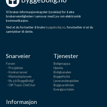
Vi bruker informasjonskapsler (cookies) for å øke
brukervennligheten i samsvar med Lov om elektronisk
kommunikasjon.
Ved at du fortsetter å bruke
byggebolig.no
, forutsetter vi at du
samtykker til dette.
Snarveier
Tjenester
Forum
Boligmappa
- Prosjekter
Hjemla
- Konkurranser
Boligkanalen
- Markedsplassen
ByggeHytte
- Ny på ByggeBolig?
Leverandørguiden
- Off-Topic ChitChat
Byggvarelisten
Energiportalen
Informasjon