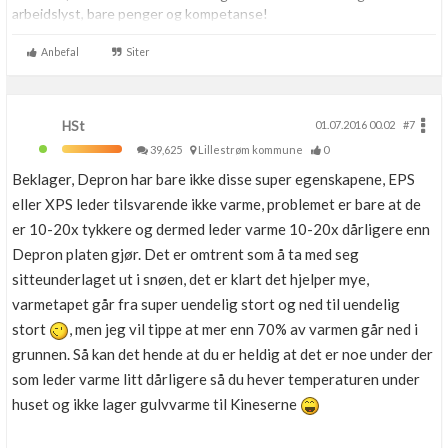
arbeidslyst, bare penger og kompetanse!
Snekrer også en del musikk!
Anbefal
Siter
HSt
01.07.2016 00.02
#7
39,625
Lillestrøm kommune
0
Beklager, Depron har bare ikke disse super egenskapene, EPS
eller XPS leder tilsvarende ikke varme, problemet er bare at de
er 10-20x tykkere og dermed leder varme 10-20x dårligere enn
Depron platen gjør. Det er omtrent som å ta med seg
sitteunderlaget ut i snøen, det er klart det hjelper mye,
varmetapet går fra super uendelig stort og ned til uendelig
stort
, men jeg vil tippe at mer enn 70% av varmen går ned i
grunnen. Så kan det hende at du er heldig at det er noe under der
som leder varme litt dårligere så du hever temperaturen under
huset og ikke lager gulvvarme til Kineserne