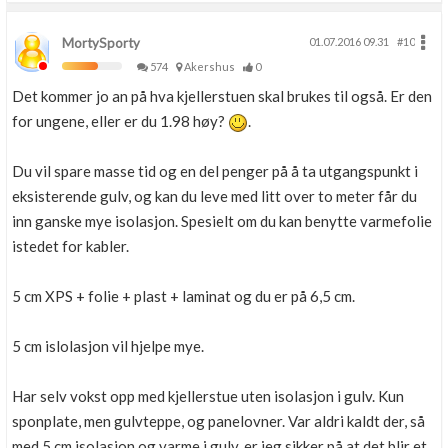
MortySporty
01.07.2016 09.31
#10
574
Akershus
0
Det kommer jo an på hva kjellerstuen skal brukes til også. Er den
for ungene, eller er du 1.98 høy?
.
Du vil spare masse tid og en del penger på å ta utgangspunkt i
eksisterende gulv, og kan du leve med litt over to meter får du
inn ganske mye isolasjon. Spesielt om du kan benytte varmefolie
istedet for kabler.
5 cm XPS + folie + plast + laminat og du er på 6,5 cm.
5 cm islolasjon vil hjelpe mye.
Har selv vokst opp med kjellerstue uten isolasjon i gulv. Kun
sponplate, men gulvteppe, og panelovner. Var aldri kaldt der, så
med 5 cm isolasjon og varme i gulv, er jeg sikker på at det blir et