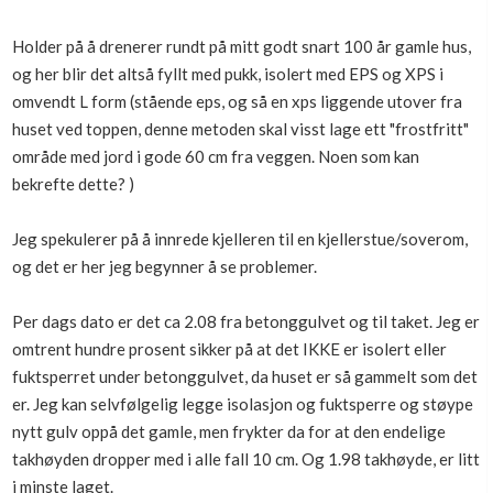
Boligmappa+
Nytt
Holder på å drenerer rundt på mitt godt snart 100 år gamle hus,
Få mer ut av Boligmappa
og her blir det altså fyllt med pukk, isolert med EPS og XPS i
omvendt L form (stående eps, og så en xps liggende utover fra
huset ved toppen, denne metoden skal visst lage ett "frostfritt"
område med jord i gode 60 cm fra veggen. Noen som kan
bekrefte dette? )
Jeg spekulerer på å innrede kjelleren til en kjellerstue/soverom,
og det er her jeg begynner å se problemer.
Per dags dato er det ca 2.08 fra betonggulvet og til taket. Jeg er
omtrent hundre prosent sikker på at det IKKE er isolert eller
fuktsperret under betonggulvet, da huset er så gammelt som det
er. Jeg kan selvfølgelig legge isolasjon og fuktsperre og støype
nytt gulv oppå det gamle, men frykter da for at den endelige
takhøyden dropper med i alle fall 10 cm. Og 1.98 takhøyde, er litt
i minste laget.