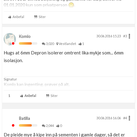
01.01.2020 kun som privatperson
.
Anbefal
Siter
Komlo
30.06.2016 15.23
#3
3,020
Vestlandet
1
Hugs at 6mm Depron isolerer omtrent lika mykje som... 6mm
isolasjon.
Signatur
Komlo kan ingenting, prøver på alt.
1
Anbefal
Siter
Batilla
30.06.2016 16.06
#4
2,044
0
De pleide mye å kipe inn på sementen i gamle dager, så det er