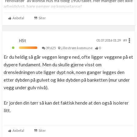
"renovatør" av ikonisk hus fra tidlig 1900 tallet. Her mangler det ikke
arbeidslyst, bare penger og kompetanse!
Snekrer også en del musikk!
Anbefal
Siter
HSt
01.07.2016 01.29
#9
39,625
Lillestrøm kommune
0
Er du heldig så går veggen lengre ned, ofte ligger veggene på et
dypere fundament. Men du skulle gjerne visst om
drensledningen ute ligger dypt nok, noen ganger legges den
etter dybden på gulvet og ikke dybden på banketten (mur under
vegg under gulv nivå).
Er jorden din tørr så kan det faktisk hende at den også isolerer
litt.
Anbefal
Siter