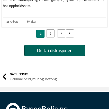
bra oppholdsrom.
Anbefal
Siter
1
2
Delta i diskusjonen
GÅ TIL FORUM
Grunnarbeid, mur og betong
ByggeBolig.no