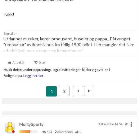
Takk!
Signatur
Utdannet musiker, lærer, produsent, huseier og pappa.. Påtvunget
"renovatør" av ikonisk hus fra tidlig 1900 tallet. Her mangler det ikke
arbeidslyst, bare penger og kompetanse!
Snekrer også en del musikk!
Anbefal
Siter
Husk dette under oppussing:
Lagre kvitteringer, bilder og avtaler i
Boligmappa.
Logg inn her
1
2
MortySporty
30.06.2016 14.54
#1
574
Akershus
1