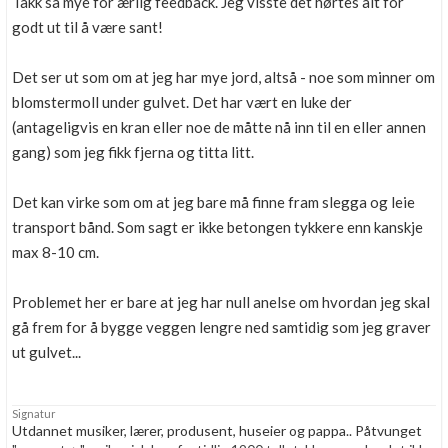
Takk så mye for ærlig feedback. Jeg visste det hørtes alt for
godt ut til å være sant!
Det ser ut som om at jeg har mye jord, altså - noe som minner om
blomstermoll under gulvet. Det har vært en luke der
(antageligvis en kran eller noe de måtte nå inn til en eller annen
gang) som jeg fikk fjerna og titta litt.
Det kan virke som om at jeg bare må finne fram slegga og leie
transport bånd. Som sagt er ikke betongen tykkere enn kanskje
max 8-10 cm.
Problemet her er bare at jeg har null anelse om hvordan jeg skal
gå frem for å bygge veggen lengre ned samtidig som jeg graver
ut gulvet...
Signatur
Utdannet musiker, lærer, produsent, huseier og pappa.. Påtvunget