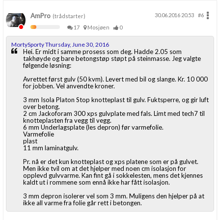
AmPro
30.06.2016 20.53
#6
(trådstarter)
17
Mosjøen
0
MortySporty Thursday, June 30, 2016
Hei. Er midt i samme prosess som deg. Hadde 2.05 som
takhøyde og bare betongstøp støpt på steinmasse. Jeg valgte
følgende løsning:
Avrettet først gulv (50 kvm). Levert med bil og slange. Kr. 10 000
for jobben. Vel anvendte kroner.
3 mm Isola Platon Stop knotteplast til gulv. Fuktsperre, og gir luft
over betong.
2 cm Jackoforam 300 xps gulvplate med fals. Limt med tech7 til
knotteplasten fra vegg til vegg.
6 mm Underlagsplate (les depron) før varmefolie.
Varmefolie
plast
11 mm laminatgulv.
Pr. nå er det kun knotteplast og xps platene som er på gulvet.
Men ikke tvil om at det hjelper med noen cm isolasjon for
opplevd gulvvarme. Kan fint gå i sokkelesten, mens det kjennes
kaldt ut i rommene som ennå ikke har fått isolasjon.
3 mm depron isolerer vel som 3 mm. Muligens den hjelper på at
ikke all varme fra folie går rett i betongen.