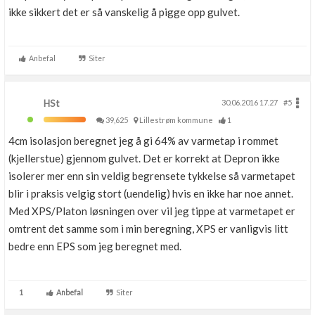
ikke sikkert det er så vanskelig å pigge opp gulvet.
Anbefal
Siter
HSt
30.06.2016 17.27
#5
39,625
Lillestrøm kommune
1
4cm isolasjon beregnet jeg å gi 64% av varmetap i rommet
(kjellerstue) gjennom gulvet. Det er korrekt at Depron ikke
isolerer mer enn sin veldig begrensete tykkelse så varmetapet
blir i praksis velgig stort (uendelig) hvis en ikke har noe annet.
Med XPS/Platon løsningen over vil jeg tippe at varmetapet er
omtrent det samme som i min beregning, XPS er vanligvis litt
bedre enn EPS som jeg beregnet med.
1
Anbefal
Siter