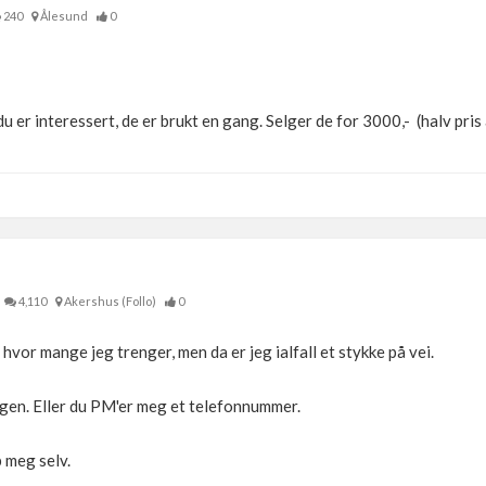
240
Ålesund
0
du er interessert, de er brukt en gang. Selger de for 3000,- (halv pris 
4,110
Akershus (Follo)
0
 hvor mange jeg trenger, men da er jeg ialfall et stykke på vei.
gen. Eller du PM'er meg et telefonnummer.
 meg selv.