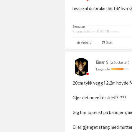
hva skal du bruke det til? hva s
Signatur
Fagarbeider t&#248;mrer
Anbefal
Siter
Einar_S
(trådstarter)
Legende
20cm tykk vegg i 2,2m høyde f
Gjør det noen forskjell? ???
Jeg har jo tenkt på båndjern, 
Eller gjenget stang med muttere