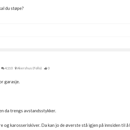
kal du støpe?
4,110
Akershus (Follo)
0
or garasje.
men da trengs avstandsstykker.
 og karosseriskiver. Da kan jo de øverste stå igjen på innsiden til å 