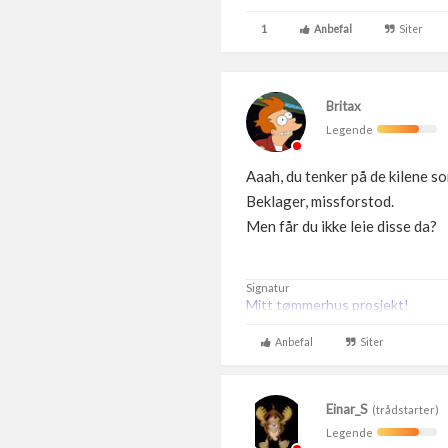
1
Anbefal
Siter
Britax
Legende
Aaah, du tenker på de kilene so
Beklager, missforstod.
Men får du ikke leie disse da?
Signatur
Mitt tømmerhus prosjekt!
Anbefal
Siter
Einar_S
(trådstarter)
Legende