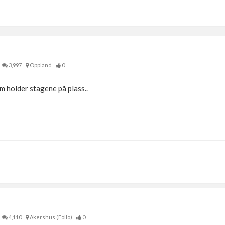
3,997
Oppland
0
m holder stagene på plass..
4,110
Akershus (Follo)
0