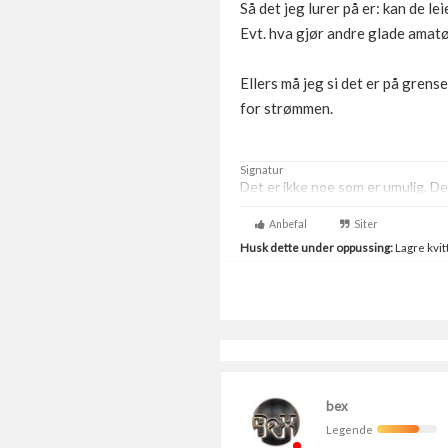
Så det jeg lurer på er: kan de le
Evt. hva gjør andre glade amat
Ellers må jeg si det er på grense
for strømmen.
Signatur
Det er ikke noe som er umulig. Det
Anbefal
Siter
Husk dette under oppussing:
Lagre kvitt
bex
Legende