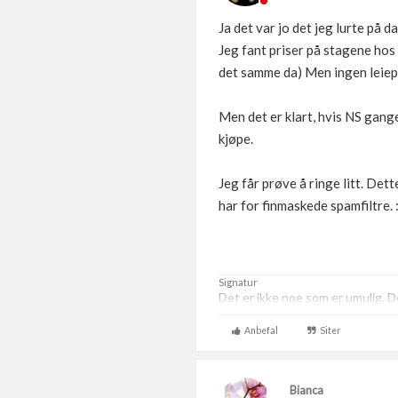
Ja det var jo det jeg lurte på da
Jeg fant priser på stagene hos 
det samme da) Men ingen leiepri
Men det er klart, hvis NS gange
kjøpe.
Jeg får prøve å ringe litt. Det
har for finmaskede spamfiltre. 
Signatur
Det er ikke noe som er umulig. De
Anbefal
Siter
Bianca