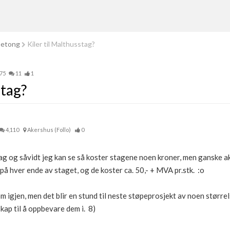
betong
Kiler til Malthusstag?
375
11
1
stag?
4,110
Akershus (Follo)
0
ag og såvidt jeg kan se så koster stagene noen kroner, men ganske ak
e på hver ende av staget, og de koster ca. 50,- + MVA pr.stk. :o
m igjen, men det blir en stund til neste støpeprosjekt av noen større
kap til å oppbevare dem i. 8)