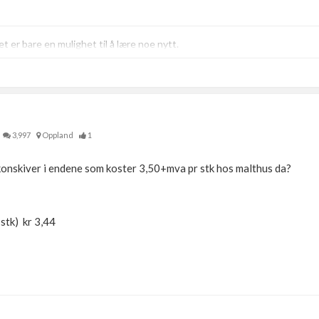
t er bare en mulighet til å lære noe nytt.
3,997
Oppland
1
konskiver i endene som koster 3,50+mva pr stk hos malthus da?
stk) kr 3,44