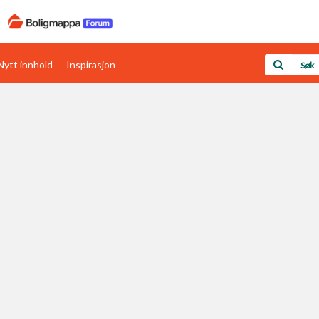
Nytt innhold
Inspirasjon
Boligens papirer
Den enkleste måten å få papirene i orden
rav
Verdi & økonomi
Din største investering
Papirer som mangler
Skaff dokumentasjon som mangler
Kom i gang med Boligmappa
Se din bolig? Klikk her