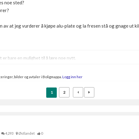
ies noe sted?
ører?
n av at jeg vurderer å kjøpe alu-plate og la fresen stå og gnage ut kil
 er bare en mulighet til å lære noe nytt.
eringer, bilder og avtaler i Boligmappa.
Logg inn her
1
2
4,293
Østlandet
0