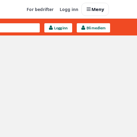
Meny
For bedrifter
Logg inn
Logg inn
Bli medlem
Last opp selv
Ta vare på fargekoder og kvitteringer
Finn håndverkere
Søk blant 9000 bedrifter
Kundeservice
Få svar på det du lurer på
Boligmappa+
Nytt
Få mer ut av Boligmappa