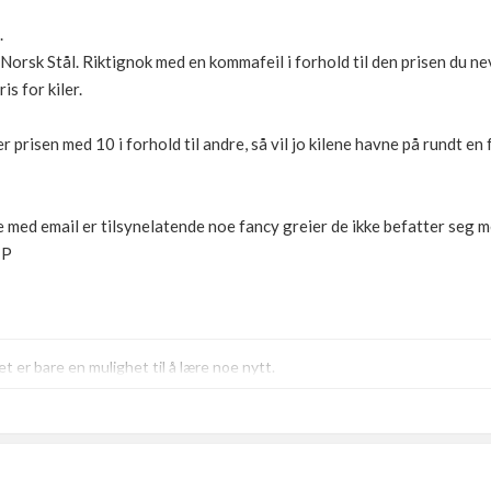
.
Norsk Stål. Riktignok med en kommafeil i forhold til den prisen du nev
s for kiler.
r prisen med 10 i forhold til andre, så vil jo kilene havne på rundt en
te med email er tilsynelatende noe fancy greier de ikke befatter seg 
:P
t er bare en mulighet til å lære noe nytt.