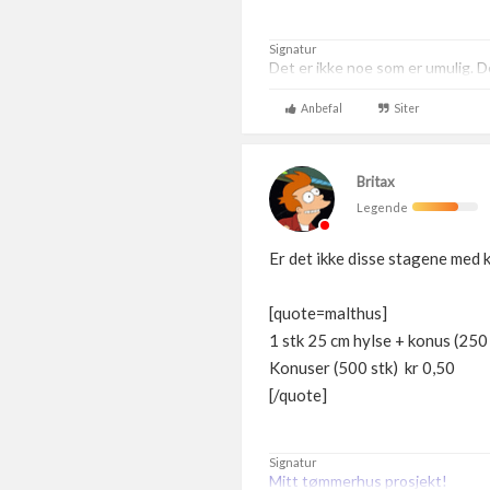
Signatur
Det er ikke noe som er umulig. De
Anbefal
Siter
Britax
Legende
Er det ikke disse stagene med 
[quote=malthus]
1 stk 25 cm hylse + konus (250 
Konuser (500 stk) kr 0,50
[/quote]
Signatur
Mitt tømmerhus prosjekt!