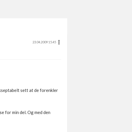
23.04.2009 15.45
septabelt sett at de forenkler
lse for min del. Og med den