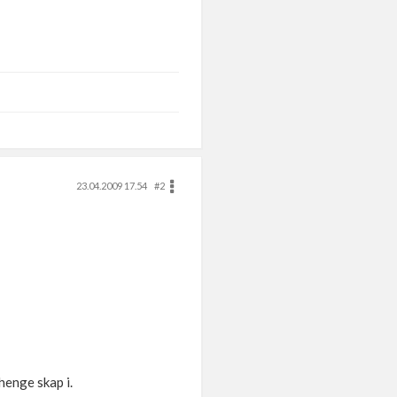
23.04.2009 17.54
#2
henge skap i.