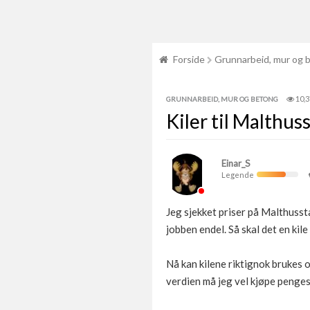
Forside
Grunnarbeid, mur og 
10,
GRUNNARBEID, MUR OG BETONG
Kiler til Malthus
Einar_S
Legende
Jeg sjekket priser på Malthusst
jobben endel. Så skal det en kil
Nå kan kilene riktignok brukes o
verdien må jeg vel kjøpe penges